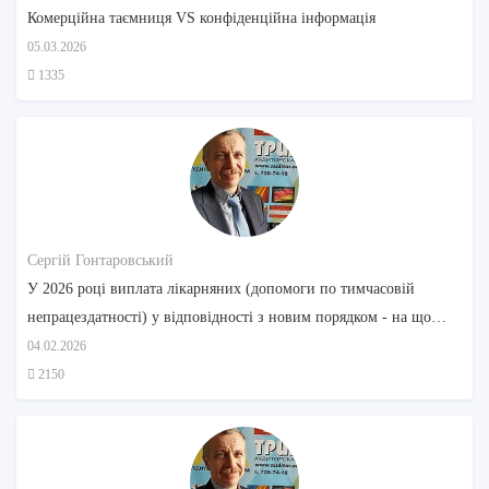
Комерційна таємниця VS конфіденційна інформація
05.03.2026
1335
Сергій Гонтаровський
У 2026 році виплата лікарняних (допомоги по тимчасовій
непрацездатності) у відповідності з новим порядком - на що
звернути увагу
04.02.2026
2150