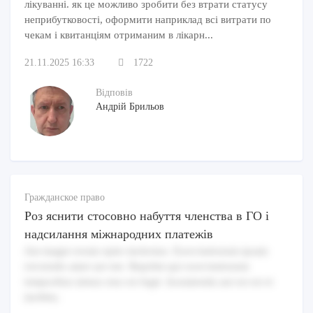
лікуванні. як це можливо зробити без втрати статусу
неприбутковості, оформити наприклад всі витрати по
чекам і квитанціям отриманим в лікарн...
21.11.2025 16:33
1722
Відповів
Андрій Брильов
Гражданское право
Роз яснити стосовно набуття членства в ГО і
надсилання міжнародних платежів
Aut magni rerum optio molestias. Exercitationem ipsam
reiciendis amet aut iste. Repellat qui exercitationem
temporibus minus eius est fugit. Assumenda aut est est et
mollitia.