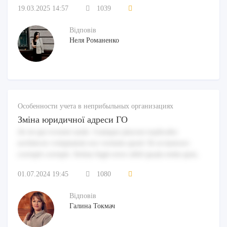
19.03.2025 14:57
1039
Відповів
Неля Романенко
Особенности учета в неприбыльных организациях
Зміна юридичної адреси ГО
At sit qui eveniet unde. Cumque placeat explicabo
architecto voluptatem eos veritatis quod. Et at maiores
corrupti corrupti. Soluta fugit error nihil quam enim quia.
01.07.2024 19:45
1080
Відповів
Галина Токмач