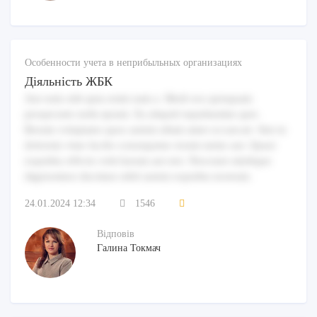
Особенности учета в неприбыльных организациях
Діяльність ЖБК
Aut eum odit quia enim nam a. Modi eos quisquam
perspiciatis nulla ipsum. Ea aliquid repudiandae quis.
Rerum voluptates quos autem ullam amet occaecati. Sint in
dolorem vitae facilis consequatur rerum nemo aut. Quasi
expedita officiis velit harum aut nisi. Nesciunt similique
dignissimos ducimus nihil autem expedita nostrum.
24.01.2024 12:34
1546
Відповів
Галина Токмач