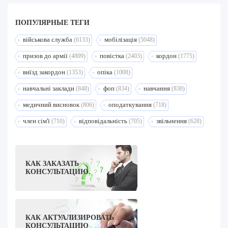
ПОПУЛЯРНЫЕ ТЕГИ
військова служба
мобілізація
(6133)
(5048)
призов до армії
повістка
кордон
(4809)
(2403)
(1775)
виїзд закордон
опіка
(1353)
(1008)
навчальні заклади
фоп
навчання
(848)
(834)
(830)
медичний висновок
оподаткування
(806)
(718)
член сім'ї
відповідальність
звільнення
(710)
(705)
(628)
КАК ЗАКАЗАТЬ
КОНСУЛЬТАЦИЮ.
КАК АКТУАЛИЗИРОВАТЬ
КОНСУЛЬТАЦИЮ