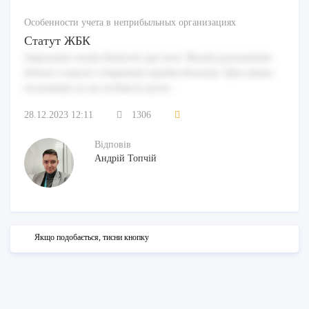
Особенности учета в неприбыльных организациях
Статут ЖБК
Aspernatur rerum distinctio qui error. Rerum praesentium
dolores corporis voluptatem repellat deserunt. Quis minus
recusandae ea est architecto porro.
28.12.2023 12:11
1306
Відповів
Андрій Топчій
Якщо подобається, тисни кнопку