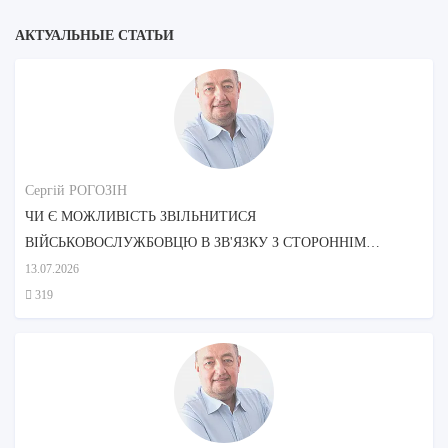
АКТУАЛЬНЫЕ СТАТЬИ
Сергій РОГОЗІН
ЧИ Є МОЖЛИВІСТЬ ЗВІЛЬНИТИСЯ
ВІЙСЬКОВОСЛУЖБОВЦЮ В ЗВ'ЯЗКУ З СТОРОННІМ
ДОГЛЯДОМ МАТЕРІ?
13.07.2026
319