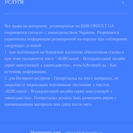
УСЛУГИ
Все права на материали, розмещенные на B2BCONSULT.UA
охораняются согласно с законодельством Украины. Разрешается
перепечатка информации размещенной на портале при соблюдении
следующих условий:
1. при публикации на бумажных носителях обязательная ссылка и
при этом указывается текст "«B2BConsult - Всеукраїнський онлайн
сервіс консультацій з законодавства», www.b2bconsult.ua - Как
источник информации;
2. для Интернет-ресурсов - Гиперссылка на текст материалу, не
закрытая от индексации поисковыми системами з текстом
«B2BConsult - Всеукраїнський онлайн сервіс консультацій з
законодавства». Гиперссылка должна быть размещена рядом с
наименованием материала или сразу после него.
Напишите нам
admin@b2bconsult.ua