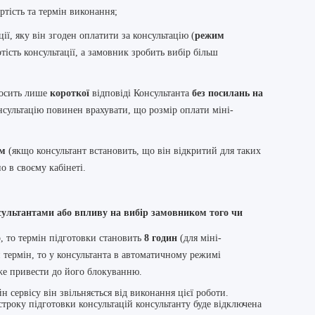
артість та термін виконання;
ії, яку він згоден оплатити за консультацію (
режим
ість консультації, а замовник зробить вибір більш
досить лише
короткої
відповіді Консультанта
без посилань на
нсультацію повинен врахувати, що розмір оплати міні-
м
(якщо консультант встановить, що він відкритий для таких
о в своєму кабінеті.
ультантами або впливу на вибір замовником того чи
, то термін підготовки становить
8 годин
(для міні-
й термін, то у консультанта в автоматичному режимі
же привести до його блокуванню.
 сервісу він звільняється від виконання цієї роботи.
троку підготовки консультацій консультанту буде відключена