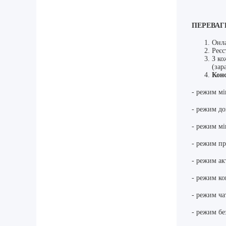
ПЕРЕВАГ
Онла
Реєс
З ко
(зар
Конс
- режим мін
- режим дог
- режим мін
- режим пр
- режим акт
- режим ко
- режим ча
- режим бе