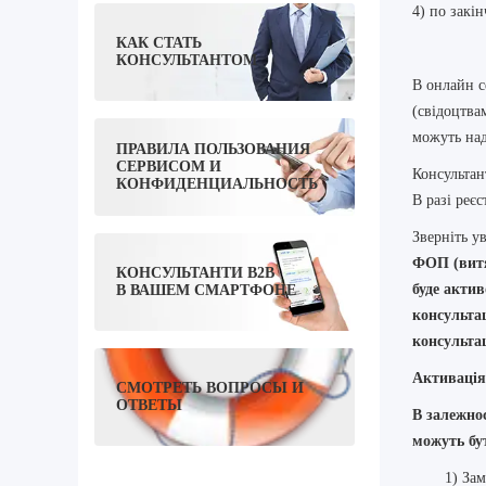
4) по закі
КАК СТАТЬ
КОНСУЛЬТАНТОМ
В онлайн с
(свідоцтва
можуть над
ПРАВИЛА ПОЛЬЗОВАНИЯ
СЕРВИСОМ И
Консультан
КОНФИДЕНЦИАЛЬНОСТЬ
В разі реєс
Зверніть у
ФОП (витя
КОНСУЛЬТАНТИ B2B
буде актив
В ВАШЕМ СМАРТФОНЕ
консультац
консультац
Активація 
СМОТРЕТЬ ВОПРОСЫ И
ОТВЕТЫ
В залежнос
можуть бу
1) Зам