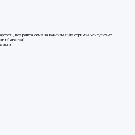
вартості, вся решта суми за консультацію отримує консультант
 не обмежена);
ежимах: