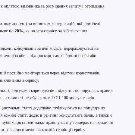
 є оплатою замовника за розміщення запиту і отримання
итому доступі) за винятком консультацій, які відмічені
ільше
на 20%
, як оплата сервісу за забезпечення
овлені консультації за цей місяць, перераховується на
фізичної особи - підприємця, самозайнятої особи або
цій постійно моніториться через відгуки користувачів.
виключення з сервісу.
ості, відгуками користувачів і відсутністю порушень правил
 активності перебувають в ТОП-100 консультантів.
и (актуальні статті додатково публікуються на популярних
я кожної статті додає в рейтинг консультанта балів, а також є
пубілкація статей надає право участі у тендерах на юридичні
ни головного меню на кожній сторінці сервісу.