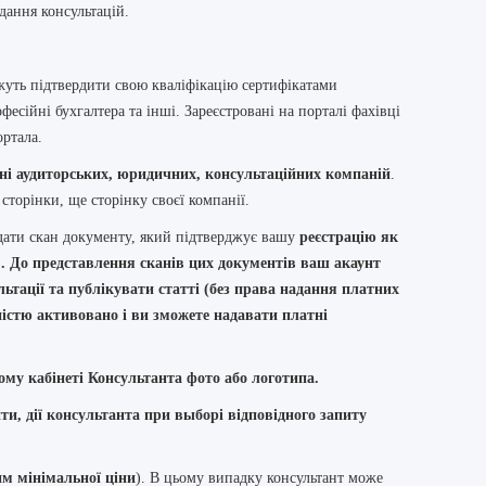
дання консультацій.
ожуть підтвердити свою кваліфікацію сертифікатами
есійні бухгалтера та інші. Зареєстровані на порталі фахівці
ортала.
ені аудиторських, юридичних, консультаційних компаній
.
 сторінки, ще сторінку своєї компанії.
адати скан документу, який підтверджує вашу
реєстрацію як
. До представлення сканів цих документів ваш акаунт
ьтації та публікувати статті (без права надання платних
ністю активовано і ви зможете надавати платні
ому кабінеті Консультанта фото або логотипа.
ти, дії консультанта при выборі відповідного запиту
м мінімальної ціни
). В цьому випадку консультант може