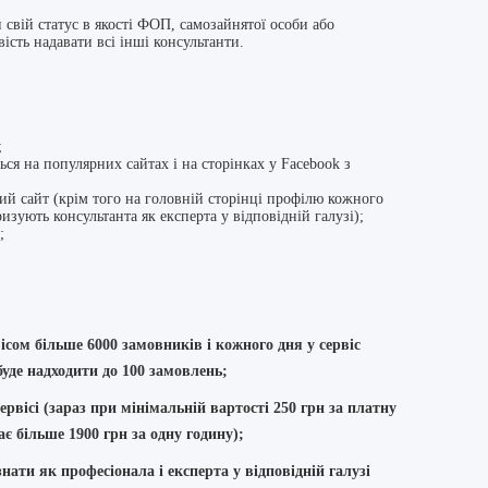
 свій статус в якості ФОП, самозайнятої особи або
ість надавати всі інші консультанти.
;
ься на популярних сайтах і на сторінках у Facebook з
тий сайт (крім того на головній сторінці профілю кожного
ризують консультанта як експерта у відповідній галузі);
);
ісом більше 6000 замовників і кожного дня у сервіс
буде надходити до 100 замовлень;
рвісі (зараз при мінімальній вартості 25
0 грн
за платну
дає
більше 1900 грн за одну годину
);
 знати як
професіонала і експерта
у відповідній галузі