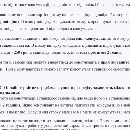
ь за підготовку консультації, якщо він знає відповідь і його влаштовує в
овник не встановив вартість, тому що не знає ціну відповідної консультац
ірної ціни
). В цьому випадку консультанти можуть пропонувати свою варт
тної для нього пропозиції відповідного консультанта.
що замовник встановив, що йому потрібна
міні–консультація
, то йому 
 законодавства
. В цьому випадку консультант, узявшись підготувати ко
ьтації - 25
0 грн
, а відповідь повинна бути готова
протягом 2 годин
.
м того, замовники можуть завертатися до консультанта з
прямим запито
в). При цьому вартість прямого запиту консультант встановлює самостійн
Онлайн сервіс не передбачає ручного розподілу замовлень між конс
нсультанта!
готовки консультації встановлює замовник, але якщо його не встановлено
ії
2 години
). Якщо консультант не встигає підготувати консультацію в це
ся таке право. Порушення строку впливає на рейтинг консультанта і мо
льтант не встиг виконати консультацію вчасно, згідно з Правилами онлайн
мо виконувати роботу у установлений строк. Після третього порушення с