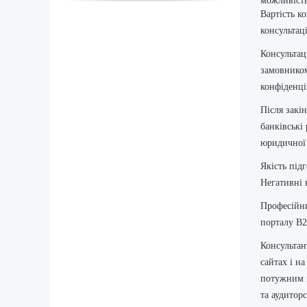
можливість
Вартість к
консультаці
Консультаці
замовником
конфіденці
Після закі
банківські
юридичної 
Якість під
Негативні 
Професійни
порталу B2
Консультан
сайтах і на
потужним і
та аудитор