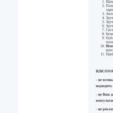
Щом
Плат
заре
Акт
Зруч
Зруч
Зруч
Сист
Безк
Пуб
поси
Візи
конс
Прий
B2BCONS
- це велик
надходить 
-
це Ваш д
консульта
- це рекла