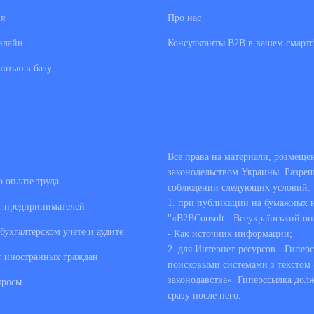
я
Про нас
нлайн
Консультанты В2В в вашем смарт
татью в базу
Все права на материали, розмещ
законодельством Украины. Разре
 оплате труда
соблюдении следующих условий:
1. при публикации на бумажных но
т предпринимателей
"«B2BConsult - Всеукраїнський он
бухгалтерском учете и аудите
- Как источник информации;
2. для Интернет-ресурсов - Гипер
т иностранных граждан
поисковыми системами з текстом «
законодавства». Гиперссылка дол
просы
сразу после него.