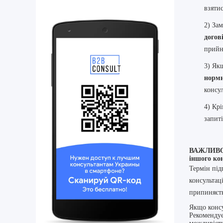
взятис
2) Зам
догов
прийня
3) Як
норми
консул
4) Крі
запиті
ВАЖЛИВО! 
іншого ко
Термін під
консультац
припиняєть
Якщо консу
Рекомендує