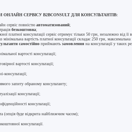
И ОНЛАЙН СЕРВІСУ В2ВCONSULT ДЛЯ КОНСУЛЬТАНТІВ:
йн сервіс повністю
автоматизований
;
трація
безкоштовна
;
жної платної консультації сервіс отримує тільки 50 грн, незалежно від її 
аз мінімальна вартість платної консультації складає 250 грн, максимальна
ультанти самостійно
приймають
замовлення
на консультації у таких р
імальної вартості консультації;
овірної вартості консультації;
і-консультації;
ямого запиту обраному консультанту;
уалізації консультації;
нфіденційності консультації;
та (опція буде відкрита найближчим часом);
зкоштовної консультації.