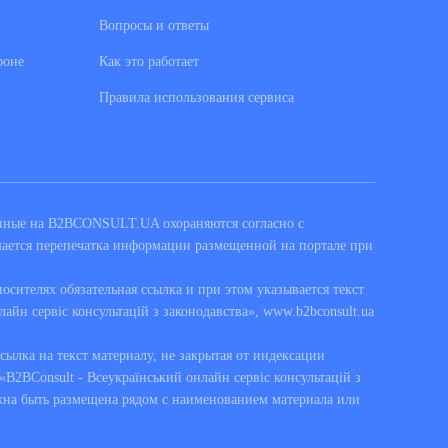
Вопросы и ответы
фоне
Как это работает
Правила использования сервиса
енные на B2BCONSULT.UA охораняются согласно с
шается перепечатка информации размещенной на портале при
сителях обязательная ссылка и при этом указывается текст
лайн сервіс консультацій з законодавства», www.b2bconsult.ua
ссылка на текст материалу, не закрытая от индексации
B2BConsult - Всеукраїнський онлайн сервіс консультацій з
жна быть размещена рядом с наименованием материала или