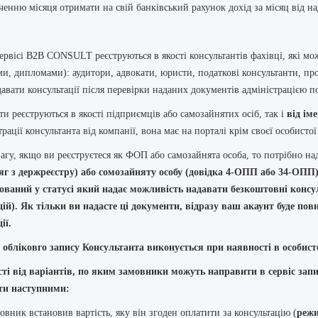
нченню місяця отримати на свій банківський рахунок дохід за місяц від на
ервісі B2B CONSULT реєструються в якості консультантів фахівці, які м
ми, дипломами): аудитори, адвокати, юристи, податкові консультанти, проф
авати консультації після перевірки наданих документів адміністрацією п
ти реєструються
в якості підприємців або самозайнятих осіб
, так і
від ім
трації консультанта від компанії, вона має на порталі крім своєї особистої
вагу, якщо ви реєструєтеся як ФОП або самозайнята особа, то потрібно н
г з держреєстру) або сомозайняту особу (довідка 4-ОПП або 34-ОПП)
ований у статусі який надає можливість надавати безкоштовні консул
ій). Як тільки ви надасте ці документи, відразу ваш акаунт буде пов
ії.
обліковго запису Консультанта виконується при наявності в особист
ті від варіантів, по яким замовники можуть направити в сервіс запи
ти наступними:
овник встановив вартість, яку він згоден оплатити за консультацію (
режи