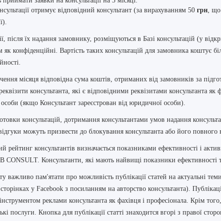
 приймати заявки на консультації на 3 місяці.
онсультації отримує відповідний консультант (за вирахуванням 50
грн
, що
ї).
ї, після їх надання замовнику, розміщуються в Базі консультацій (у відкр
 як конфіденційні. Вартість таких консультацій для замовника коштує б
йності.
нчення місяця відповідна сума коштів, отриманих від замовників за підгот
 реквізити консультанта, які є відповідними реквізитами консультанта як 
особи (якщо Консультант зареєстрован від юридичної особи).
готовки консультацій, дотримання консультантами умов надання консульта
відгуки можуть призвести до блокування консультанта або його повного 
й рейтинг консультантів визначається показниками ефективності і активн
B CONSULT. Консультанти, які мають найвищі показники ефективності та
ту важливо пам'ятати про
можливість публікації статей
на актуальні тем
 сторінках у Facebook з посиланням на авторство консультанта). Публікаці
нструментом реклами консультанта як фахівця і професіонала. Крім того, 
ські послуги.
Кнопка для публікації статті
знаходится вгорі з правої сторо