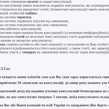
ісячне отримання
оплати
за надані консультації;
ні консультації мають можливість надавати консультанти, які підтвердили
єструвалися від юридичної особи; безкоштовні консультації мають можлив
ивний особистий
кабінет
;
на система
чернетки
;
на система справжніх відгуків від замовників;
на система повідомлень про нові замовлення;
ема рейтингу консультантів;
оштовне користування базою консультацій (за винятком конфіденційних)
лікування
статей
на актуальні теми (актуальні статті додатково публікуют
ланням на авторство консультанта);
тна
сторінка (особиста або своєї компанії) із посиланням на Ваш особис
ультанта відображаються всі його консультації, а також статті, які характе
мати участь у
тендерах
на замовлення інших послуг (крім консультацій
ULT
.ua
а кількість нових клієнтів саме для Вас
(
вже зараз користуються серв
приблизно 50 замовлень на консультації, до кінця року кожного для 
одатковий дохід від надання платних консультацій безпосередньо на се
цію, на яку консультант витрачає
5 хвилин
, дохід консультанта скла
ма Вас або Вашої компанії по всій Україні та закордоном (Вас будуть