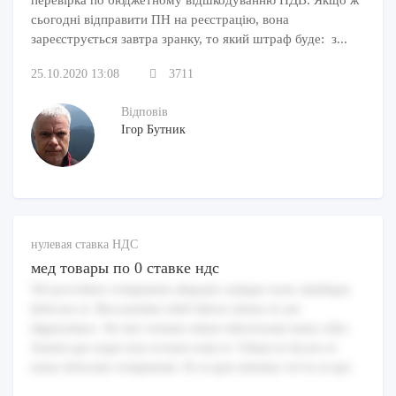
сьогодні відправити ПН на реєстрацію, вона
зареєструється завтра зранку, то який штраф буде: з...
25.10.2020 13:08
3711
Відповів
Ігор Бутник
нулевая ставка НДС
мед товары по 0 ставке ндс
Vel provident voluptatem aliquam cumque iusto similique
delectus et. Recusandae nihil labore minus et aut
dignissimos. Sit sint veniam omnis laboriosam natus odio.
Autem qui sequi non eveniet eum et. Ullam in facere et
natus dolorum voluptatum. Et et quis minima vel in ut qui.