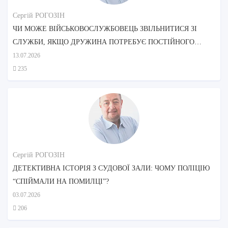
Сергій РОГОЗІН
ЧИ МОЖЕ ВІЙСЬКОВОСЛУЖБОВЕЦЬ ЗВІЛЬНИТИСЯ ЗІ
СЛУЖБИ, ЯКЩО ДРУЖИНА ПОТРЕБУЄ ПОСТІЙНОГО
ДОГЛЯДУ?
13.07.2026
235
Сергій РОГОЗІН
ДЕТЕКТИВНА ІСТОРІЯ З СУДОВОЇ ЗАЛИ: ЧОМУ ПОЛІЦІЮ
“СПІЙМАЛИ НА ПОМИЛЦІ”?
03.07.2026
206