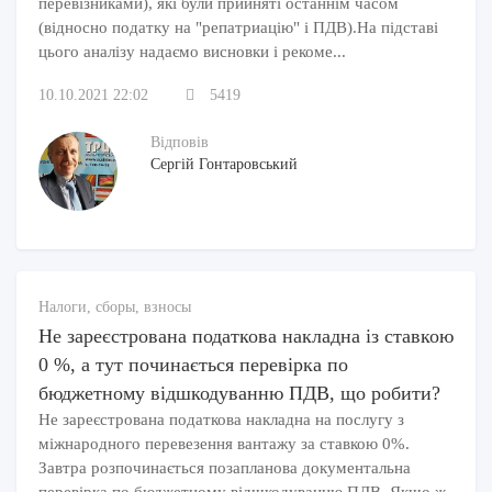
перевізниками), які були прийняті останнім часом
(відносно податку на "репатриацію" і ПДВ).На підставі
цього аналізу надаємо висновки і рекоме...
10.10.2021 22:02
5419
Відповів
Сергій Гонтаровський
Налоги, сборы, взносы
Не зареєстрована податкова накладна із ставкою
0 %, а тут починається перевірка по
бюджетному відшкодуванню ПДВ, що робити?
Не зареєстрована податкова накладна на послугу з
міжнародного перевезення вантажу за ставкою 0%.
Завтра розпочинається позапланова документальна
перевірка по бюджетному відшкодуванню ПДВ. Якщо ж