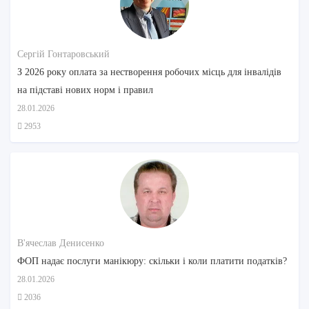
Сергій Гонтаровський
З 2026 року оплата за нестворення робочих місць для інвалідів
на підставі нових норм і правил
28.01.2026
2953
В'ячеслав Денисенко
ФОП надає послуги манікюру: скільки і коли платити податків?
28.01.2026
2036