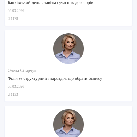
Банківський день: атавізм сучасних договорів
05.03.2026
1178
Олена Сітарчук
Філія vs структурний підрозділ: що обрати бізнесу
05.03.2026
1133