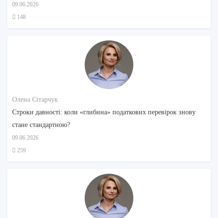
09.06.2026
148
Олена Сітарчук
Строки давності: коли «глибина» податкових перевірок знову
стане стандартною?
09.06.2026
259