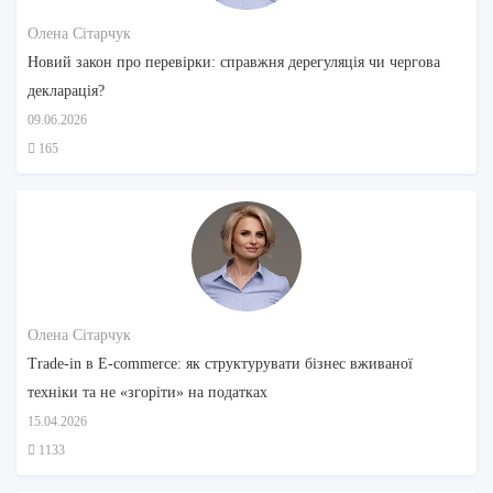
Олена Сітарчук
Новий закон про перевірки: справжня дерегуляція чи чергова
декларація?
09.06.2026
165
Олена Сітарчук
Trade-in в E-commerce: як структурувати бізнес вживаної
техніки та не «згоріти» на податках
15.04.2026
1133