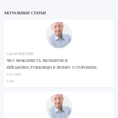
АКТУАЛЬНЫЕ СТАТЬИ
Сергій РОГОЗІН
ЧИ Є МОЖЛИВІСТЬ ЗВІЛЬНИТИСЯ
ВІЙСЬКОВОСЛУЖБОВЦЮ В ЗВ'ЯЗКУ З СТОРОННІМ
ДОГЛЯДОМ МАТЕРІ?
13.07.2026
339