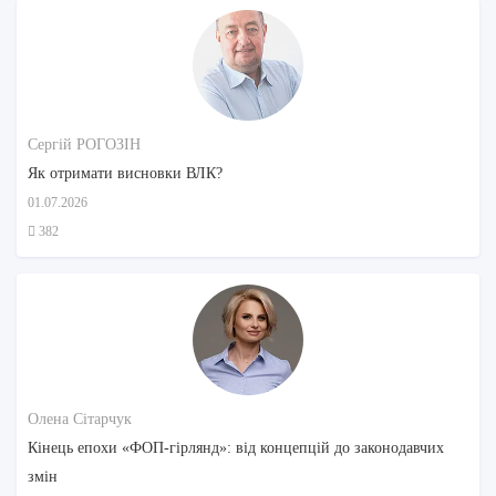
Сергій РОГОЗІН
Як отримати висновки ВЛК?
01.07.2026
382
Олена Сітарчук
Кінець епохи «ФОП-гірлянд»: від концепцій до законодавчих
змін