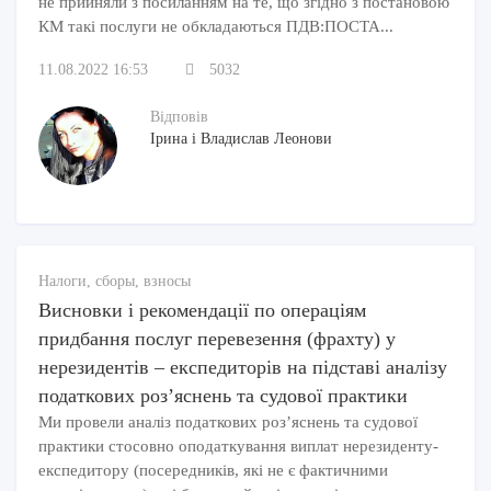
не прийняли з посиланням на те, що згідно з постановою
КМ такі послуги не обкладаються ПДВ:ПОСТА...
11.08.2022 16:53
5032
Відповів
Ірина і Владислав Леонови
Налоги, сборы, взносы
Висновки і рекомендації по операціям
придбання послуг перевезення (фрахту) у
нерезидентів – експедиторів на підставі аналізу
податкових роз’яснень та судової практики
Ми провели аналіз податкових роз’яснень та судової
практики стосовно оподаткування виплат нерезиденту-
експедитору (посередників, які не є фактичними