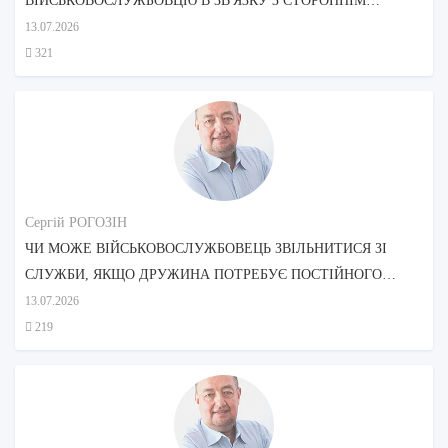
ВІЙСЬКОВОСЛУЖБОВЦЮ В ЗВ'ЯЗКУ З СТОРОННІМ
ДОГЛЯДОМ МАТЕРІ?
13.07.2026
321
Сергій РОГОЗІН
ЧИ МОЖЕ ВІЙСЬКОВОСЛУЖБОВЕЦЬ ЗВІЛЬНИТИСЯ ЗІ
СЛУЖБИ, ЯКЩО ДРУЖИНА ПОТРЕБУЄ ПОСТІЙНОГО
ДОГЛЯДУ?
13.07.2026
219