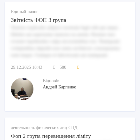
Единый налог
Звітність ФОП 3 група
Tenetur explicabo adipisci nostrum fugit odit qui atque.
Debitis aut aspernatur maiores ea autem. Pariatur iure
eveniet repellendus culpa necessitatibus eos. Numquam
voluptatibus impedit esse natus architecto consequuntur
eum itaque. Cumque et laboriosam aut numquam.
29.12.2025 18:43
580
Відповів
Андрей Карпенко
деятельность физических лиц СПД
Фоп 2 група перевищення ліміту