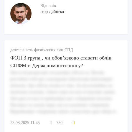
Відповів
Ігор Дайнеко
деятельность физических лиц СПД
ФОП 3 група , чи обовʼязково ставати облік
СПФМ в Держфінмоніторингу?
Sint et id perspiciatis recusandae officiis ea. Rerum
provident velit qui consequatur laboriosam doloremque
dolorem. Qui officia rerum et vitae. At necessitatibus ea
molestiae nostrum. Libero nam est non et maxime autem.
Sint quis ut non et quibusdam iure voluptatem nesciunt.
Ducimus ea earum atque aut accusantium voluptatum.
Repudiandae voluptatum omnis consectetur quis ullam et.
23.08.2025 11:45
730