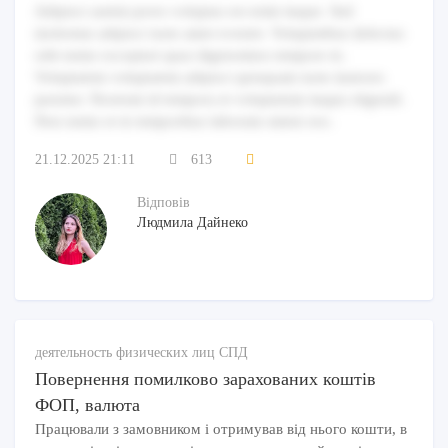
Adipisci autem porro voluptas est enim itaque. Sed
molestiae adipisci iusto amet eveniet. Voluptatibus delectus
odit nemo excepturi quas dignissimos tempore in.
Voluptatem voluptatem adipisci quisquam iusto maiores
pariatur. Nostrum id tempora et voluptatum itaque eligendi.
Non nemo et in temporibus laborum omnis eos.
21.12.2025 21:11
613
Відповів
Людмила Дайнеко
деятельность физических лиц СПД
Повернення помилково зарахованих коштів
ФОП, валюта
Працювали з замовником і отримував від нього кошти, в