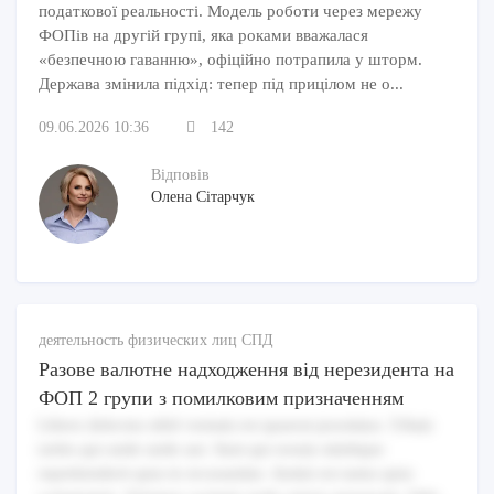
податкової реальності. Модель роботи через мережу
ФОПів на другій групі, яка роками вважалася
«безпечною гаванню», офіційно потрапила у шторм.
Держава змінила підхід: тепер під прицілом не о...
09.06.2026 10:36
142
Відповів
Олена Сітарчук
деятельность физических лиц СПД
Разове валютне надходження від нерезидента на
ФОП 2 групи з помилковим призначенням
Libero delectus nihil veniam est quaerat possimus. Ullam
nobis qui unde unde aut. Sunt qui rerum similique
reprehenderit quia in recusandae. Animi est natus quia