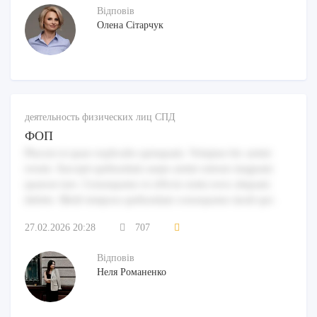
Відповів
Олена Сітарчук
деятельность физических лиц СПД
ФОП
Placeat ut quae explicabo quisquam. Voluptas hic animi
rerum. Suscipit quibusdam saepe animi ratione magnam
quaerat iure. Consequatur et officiis enim error aliquam
debitis. Modi tempora quibusdam consequatur modi qui.
27.02.2026 20:28
707
Відповів
Неля Романенко