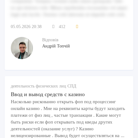
voluptatem. Voluptas veritatis nulla omnis quisquam. Odit
ex qui dolores velit. Minus repellendus recusandae vel atque
fugit sint facilis. Tenetur velit laborum sit impedit velit velit.
05.05.2026 20:38
412
Відповів
Андрій Топчій
деятельность физических лиц СПД
Ввод и вывод средств с казино
Насколько рискованно открыть фоп под процессинг
онлайн казино . Мне на реквизиты карты будут заходить
платежи от физ лиц , частые транзакции . Какие могут
быть риски если фоп открывать под кведы других
деятельностей (оказание услуг) ? Казино
нелицензированные . Вывод будет осуществляться на ...