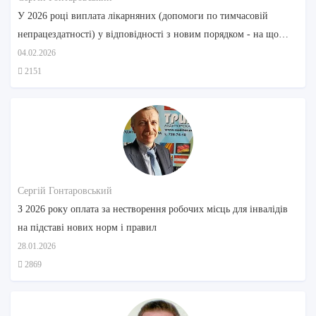
У 2026 році виплата лікарняних (допомоги по тимчасовій
непрацездатності) у відповідності з новим порядком - на що
звернути увагу
04.02.2026
2151
Сергій Гонтаровський
З 2026 року оплата за нестворення робочих місць для інвалідів
на підставі нових норм і правил
28.01.2026
2869