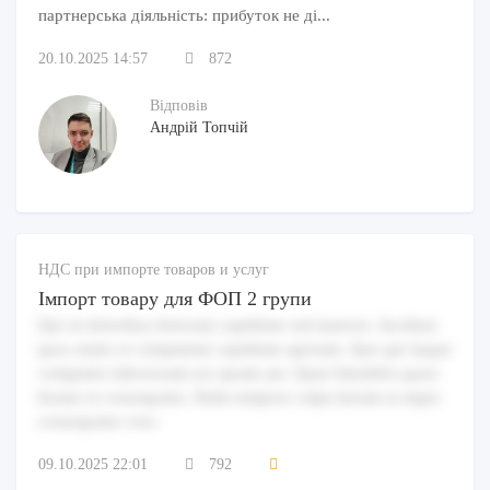
партнерська діяльність: прибуток не ді...
20.10.2025 14:57
872
Відповів
Андрій Топчій
НДС при импорте товаров и услуг
Імпорт товару для ФОП 2 групи
Qui sit doloribus dolorum cupiditate sed maiores. Incidunt
quos nemo et voluptatem cupiditate aperiam. Quo qui itaque
voluptates laboriosam eos ipsam aut. Quae blanditiis quasi
beatae et consequatur. Nulla tempore culpa harum ut atque
consequatur vero.
09.10.2025 22:01
792