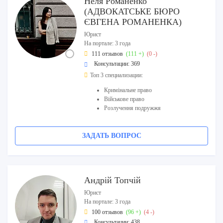
Неля Романенко
(АДВОКАТСЬКЕ БЮРО
ЄВГЕНА РОМАНЕНКА)
Юрист
На портале: 3 года
111 отзывов
(111 +)
(0 -)
Консультации: 369
Топ 3 специализации:
Кримінальне право
Військове право
Розлучення подружжя
ЗАДАТЬ ВОПРОС
Андрій Топчій
Юрист
На портале: 3 года
100 отзывов
(96 +)
(4 -)
Консультации: 438