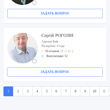
ЗАДАТЬ ВОПРОС
Сергій РОГОЗІН
Адвокат Київ
На портале: 4 года
10 отзывов
(8 +)
(2 -)
Консультации: 52
ЗАДАТЬ ВОПРОС
1
2
3
4
5
6
7
8
9
10