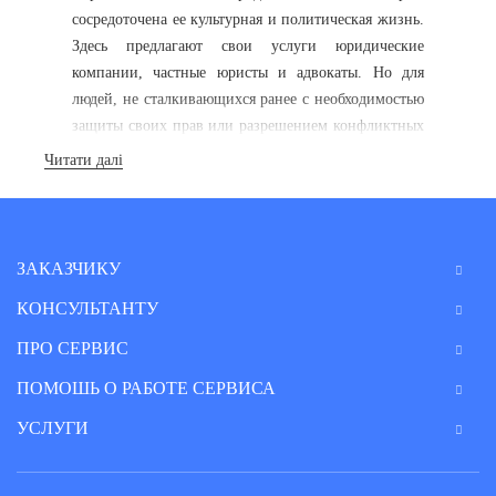
сосредоточена ее культурная и политическая жизнь.
Здесь предлагают свои услуги юридические
компании, частные юристы и адвокаты. Но для
людей, не сталкивающихся ранее с необходимостью
защиты своих прав или разрешением конфликтных
ситуаций, порой трудно сориентироваться и найти
Читати далі
быстро хорошего специалиста, способного помочь
урегулировать возникшую проблему по доступной
цене. А юридические услуги сегодня – довольно
дорогие. Быстро решить эту задачу поможет наш
ЗАКАЗЧИКУ
сервис консультаций, предоставляющий правовую
КОНСУЛЬТАНТУ
помощь онлайн. В этом его разделе вы легко
найдете юриста или адвоката в Ровно и области,
ПРО СЕРВИС
нужной вам специализации.
ПОМОШЬ О РАБОТЕ СЕРВИСА
B2B Consult: юридические
УСЛУГИ
услуги в Ровно и области