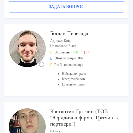
ЗАДАТЬ ВОПРОС
Богдан Пересада
Адвокат Київ
На портале: 5 лет
301 отзыв
(300 +)
(1 -)
Консультации: 997
Топ 3 специализации:
Військове право
Кредити банків
Цивільне право
Костянтин Грітчин (ТОВ
"Юридична фірма "Грітчин та
партнери")
Юрист