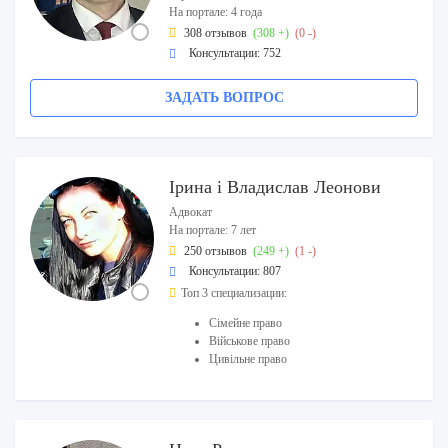
На портале: 4 года
308 отзывов
(308 +)
(0 -)
Консультации: 752
ЗАДАТЬ ВОПРОС
Ірина і Владислав Леонови
Адвокат
На портале: 7 лет
250 отзывов
(249 +)
(1 -)
Консультации: 807
Топ 3 специализации:
Сімейне право
Військове право
Цивільне право