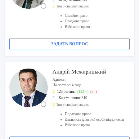
Топ 3 специализации:
Сімейне право
Спадкове право
Військове право
ЗАДАТЬ ВОПРОС
Андрій Межирицький
Адвокат
На портале: 4 года
123 отзывы
(123 +)
(0 -)
Консультации: 319
Топ 3 специализации:
Податкове право
Діяльність фізичної особи підприємця
Військове право