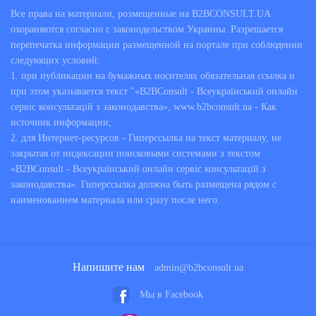
Большинство людей, не интересующихся
Все права на материали, розмещенные на B2BCONSULT.UA
вопросами юриспруденции, столкнувшись с
охораняются согласно с законодельством Украины. Разрешается
проблемой, решение которой требует определенных
перепечатка информации размещенной на портале при соблюдении
следующих условий:
знаний действующего законодательства, теряются и
1. при публикации на бумажных носителях обязательная ссылка и
не понимают, как им поступить в сложившейся
при этом указывается текст "«B2BConsult - Всеукраїнський онлайн
ситуации. Своевременная помощь таким клиентам
сервіс консультацій з законодавства», www.b2bconsult.ua - Как
профессионального юриста или адвоката,
источник информации;
оказывающего юридические услуги в Ровно на
2. для Интернет-ресурсов - Гиперссылка на текст материалу, не
нашем сервисе, предполагает:
закрытая от индексации поисковыми системами з текстом
«B2BConsult - Всеукраїнський онлайн сервіс консультацій з
вооружение их знаниями норм
соответствующих кодексов, законов и
законодавства». Гиперссылка должна быть размещена рядом с
нормативных правовых актов, позволяющих
наименованием материала или сразу после него.
разрешить возникшую проблему;
определение правильного алгоритма
действий для урегулирования конфликта в
досудебном и, если это необходимо, в
судебном порядке;
подготовку соглашений, договоров, жалоб,
Напишите нам
admin@b2bconsult.ua
судебных исков и других процессуальных
или хозяйственных документов.
Мы в Facebook
Консультанты нашего сервиса – это специалисты в