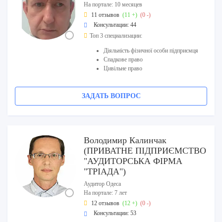
На портале: 10 месяцев
11 отзывов
(11 +)
(0 -)
Консультации: 44
Топ 3 специализации:
Діяльність фізичної особи підприємця
Спадкове право
Цивільне право
ЗАДАТЬ ВОПРОС
Володимир Калинчак
(ПРИВАТНЕ ПІДПРИЄМСТВО
"АУДИТОРСЬКА ФІРМА
"ТРІАДА")
Аудитор Одеса
На портале: 7 лет
12 отзывов
(12 +)
(0 -)
Консультации: 53