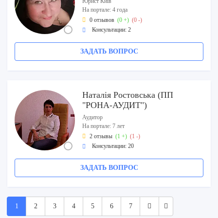
Юрист Київ
На портале: 4 года
0 отзывов
(0 +)
(0 -)
Консультации: 2
ЗАДАТЬ ВОПРОС
Наталія Ростовська (ПП
"РОНА-АУДИТ")
Аудитор
На портале: 7 лет
2 отзывы
(1 +)
(1 -)
Консультации: 20
ЗАДАТЬ ВОПРОС
1
2
3
4
5
6
7