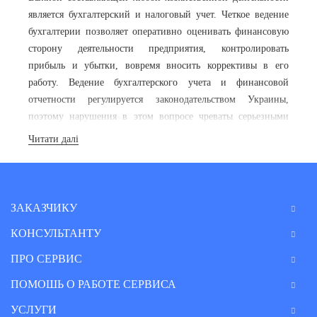
является бухгалтерский и налоговый учет. Четкое ведение
бухгалтерии позволяет оперативно оценивать финансовую
сторону деятельности предприятия, контролировать
прибыль и убытки, вовремя вносить коррективы в его
работу. Ведение бухгалтерского учета и финансовой
отчетности регулируется законодательством Украины,
поэтому нарушения в этом вопросе чреваты серьезными
неприятностями.
Консультации налогового аудитора,
Читати далі
налогового адвоката для бухгалтера
, главного бухгалтера
оказываемые через всеукраинский онлайн-сервис B2B
Consult, помогут предприятиям вести бухгалтерский учет,
составлять финансовую и налоговую отчетность.
ЗАКАЗЧИКУ
Бухгалтерские консультации
КОНСУЛЬТАНТУ
аудитора, налогового консультанта,
ПРО СЕРВИС
налогового адвоката для бухгалтера
ПОМОШЬ О РАБОТЕ СЕРВИСА
в Киеве
по приемлемой стоимости
УСЛУГИ