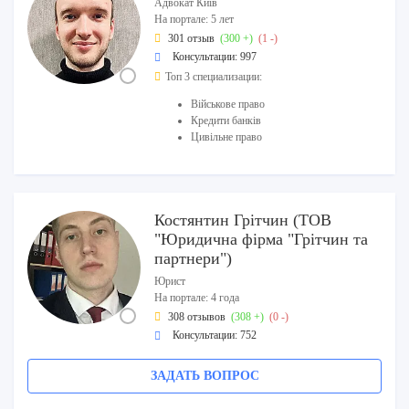
Адвокат Київ
На портале: 5 лет
301 отзыв
(300 +)
(1 -)
Консультации: 997
Топ 3 специализации:
Військове право
Кредити банків
Цивільне право
Костянтин Грітчин (ТОВ
"Юридична фірма "Грітчин та
партнери")
Юрист
На портале: 4 года
308 отзывов
(308 +)
(0 -)
Консультации: 752
ЗАДАТЬ ВОПРОС