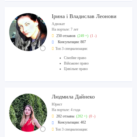
Ірина і Владислав Леонови
Адвокат
На портале: 7 лет
250 отзывов
(249 +)
(1 -)
Консультации: 807
Топ 3 специализации:
Сімейне право
Військове право
Цивільне право
Людмила Дайнеко
Юрист
На портале: 4 года
202 отзывы
(202 +)
(0 -)
Консультации: 402
Топ 3 специализации: