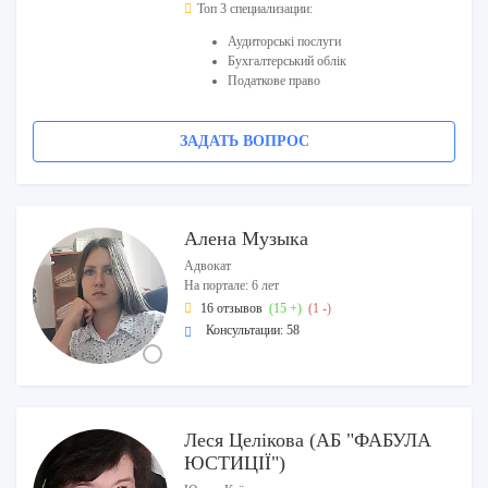
Топ 3 специализации:
Аудиторські послуги
Бухгалтерський облік
Податкове право
ЗАДАТЬ ВОПРОС
Алена Музыка
Адвокат
На портале: 6 лет
16 отзывов
(15 +)
(1 -)
Консультации: 58
Леся Целікова (АБ "ФАБУЛА
ЮСТИЦІЇ")