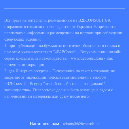
Ведение бухгалтерского учета – это сложный и трудоемкий
процесс, требующий не только специальных знаний из
Все права на материали, розмещенные на B2BCONSULT.UA
области экономики и финансов, но и требований законов,
охораняются согласно с законодельством Украины. Разрешается
за изменением которых непросто уследить. При
перепечатка информации размещенной на портале при соблюдении
возникновении трудностей, предприниматели и компании
следующих условий:
могут обратиться к
аудиторам, налоговым консультантам,
1. при публикации на бумажных носителях обязательная ссылка и
налоговым адвокатам и сертифицированным бухгалтерам
за
при этом указывается текст "«B2BConsult - Всеукраїнський онлайн
сервіс консультацій з законодавства», www.b2bconsult.ua - Как
помощью, которая оказывается в форме онлайн-
источник информации;
консультаций по самым разным вопросам, включая:
2. для Интернет-ресурсов - Гиперссылка на текст материалу, не
правильное ведение бухучета и финансовой
закрытая от индексации поисковыми системами з текстом
отчетности, с учетом последних изменений в
«B2BConsult - Всеукраїнський онлайн сервіс консультацій з
законодательстве;
планирование расходов, начисление заработной
законодавства». Гиперссылка должна быть размещена рядом с
платы сотрудникам, оплаты больничных и отпусков;
наименованием материала или сразу после него.
выбор режима налогообложения, сроки и порядок
начисления налогов, а также подачи налоговой
отчетности;
оптимизацию налоговых выплат и другие вопросы.
Если вам
нужны консультации для бухгалтера
в Киеве
по
Напишите нам
admin@b2bconsult.ua