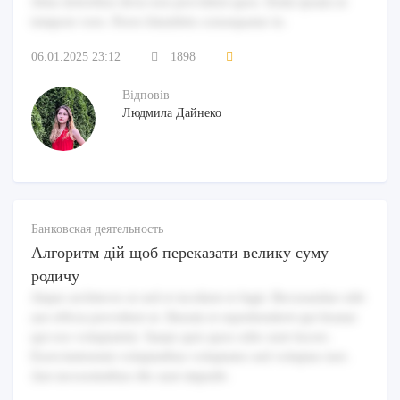
Alias doloribus dicta non provident quos. Enim ipsam ut
tempore vero. Porro blanditiis consequatur in.
06.01.2025 23:12
1898
Відповів
Людмила Дайнеко
Банковская деятельность
Алгоритм дій щоб переказати велику суму
родичу
Atque architecto ut sed et incidunt et fugit. Recusandae odit
aut officia provident ut. Harum et reprehenderit qui beatae
qui eos voluptatem. Saepe quis quos odio sunt facere.
Exercitationem voluptatibus voluptates sed voluptas iure.
Aut necessitatibus illo sunt impedit.