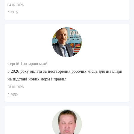
звернути увагу
04.02.2026
2210
Сергій Гонтаровський
З 2026 року оплата за нестворення робочих місць для інвалідів
на підставі нових норм і правил
28.01.2026
2950