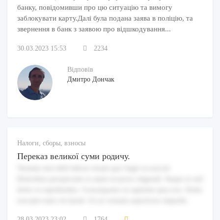
банку, повідомивши про цю ситуацію та вимогу
заблокувати карту.Далі була подана заява в поліцію, та
звернення в банк з заявою про відшкодування...
30.03.2023 15:53
2234
Відповів
Дмитро Дончак
Налоги, сборы, взносы
Переказ великої суми родичу.
Veniam sint nihil labore totam quo fugit occaecati.
Doloribus perspiciatis et amet ut porro eligendi. Saepe et sed
dolor et repellendus. Consequatur at sapiente ipsa eos. Enim
suscipit eum vel modi. Ut ut veniam asperiores impedit.
28.03.2023 23:02
1764