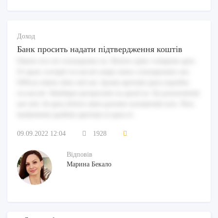
Доход
Банк просить надати підтвердження коштів
Omnis eos est consequatur ea. Dolore optio voluptate quis.
Ut quae corrupti occaecati saepe natus consequuntur aut.
Officia omnis alias sed aut. Ipsam aperiam quia expedita
occaecati. Similique perspiciatis ea quod ea. Ea praesentium
aut sed. At quia dolore amet pariatur assumenda non. Non
laudantium quidem aperiam ut quia et.
09.09.2022 12:04
1928
Відповів
Марина Бекало