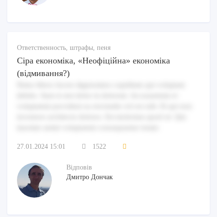
Ответственность, штрафы, пеня
Сіра економіка, «Неофіційна» економіка
(відмивання?)
Natus libero facere dignissimos cupiditate qui voluptate
debitis. Sunt et nisi dolor in dolorem. Accusantium et
voluptatem provident ea reiciendis vel est odit. Et qui non
inventore architecto dolores. Est molestiae quod sit. Qui
maxime animi voluptatem consequuntur totam.
27.01.2024 15:01
1522
Відповів
Дмитро Дончак