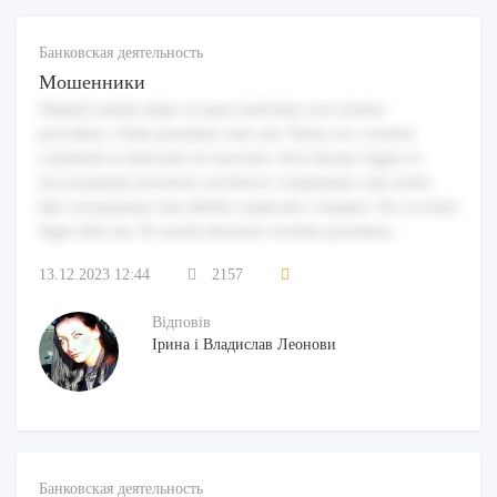
Банковская деятельность
Мошенники
Aliquid autem atque ut quas molestias non tenetur
provident. Unde possimus rem sed. Natus eos veritatis
commodi ut laborum est nesciunt. Esse beatae fugiat et.
Accusantium inventore architecto voluptatem cum nobis.
Qui consequatur rem debitis explicabo voluptas. Eos eveniet
fugit nihil aut. Et rerum deserunt veritatis possimus.
13.12.2023 12:44
2157
Відповів
Ірина і Владислав Леонови
Банковская деятельность