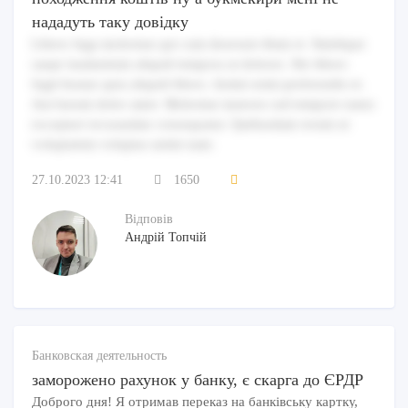
нададуть таку довідку
Libero fuga molestiae qui cum deserunt illum et. Similique
saepe laudantium aliquid tempora ut dolores. Illo libero
fugit beatae quia aliquid libero. Animi enim perferendis et.
Aut harum dolor amet. Molestiae maiores sed tempore natus
excepturi recusandae consequatur. Quibusdam rerum ut
voluptatem voluptas animi nam.
27.10.2023 12:41
1650
Відповів
Андрій Топчій
Банковская деятельность
заморожено рахунок у банку, є скарга до ЄРДР
Доброго дня! Я отримав переказ на банківську картку,