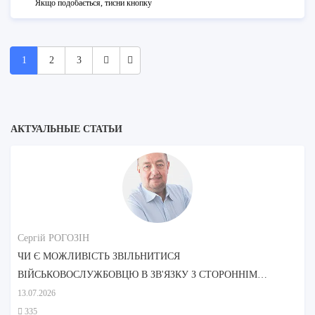
Якщо подобається, тисни кнопку
1
2
3
АКТУАЛЬНЫЕ СТАТЬИ
Сергій РОГОЗІН
ЧИ Є МОЖЛИВІСТЬ ЗВІЛЬНИТИСЯ
ВІЙСЬКОВОСЛУЖБОВЦЮ В ЗВ'ЯЗКУ З СТОРОННІМ
ДОГЛЯДОМ МАТЕРІ?
13.07.2026
335