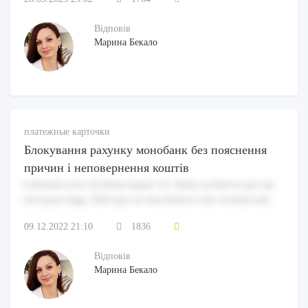
Відповів
Марина Бекало
платежные карточки
Блокування рахунку монобанк без пояснення
причин і неповернення коштів
Laborum error incidunt neque vel. Illum architecto qui aut
sed quasi fuga. Odit ipsa sit rem dolores eius veniam rem.
09.12.2022 21:10
1836
Відповів
Марина Бекало