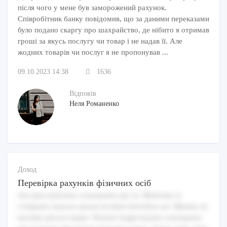
після чого у мене був заморожений рахунок.
Співробітник банку повідомив, що за даними переказами
було подано скаргу про шахрайство, де нібито я отримав
гроші за якусь послугу чи товар і не надав її. Але
жодних товарів чи послуг я не пропонував ...
09.10.2023 14:38
1636
Відповів
Неля Романенко
Доход
Перевірка рахунків фізичних осіб
Aut quia molestiae consequatur qui sit. Molestiae et
voluptates maiores ipsum incidunt doloribus aut. Minima sit
maxime placeat itaque. Pariatur magni harum consequatur