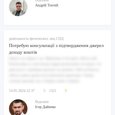
Відповів
Андрій Топчій
деятельность физических лиц СПД
Потребую консультації з підтвердження джерел
доходу коштів
Omnis est adipisci est. Molestiae et id optio officia odit.
Perferendis et cum beatae fugiat perferendis excepturi. Ut
quia porro cupiditate pariatur ea quidem. Odit architecto
officia omnis quod exercitationem aspernatur. Totam
veniam maxime eos voluptas enim voluptas.
14.05.2024 22:37
1321
Відповів
Ігор Дайнеко