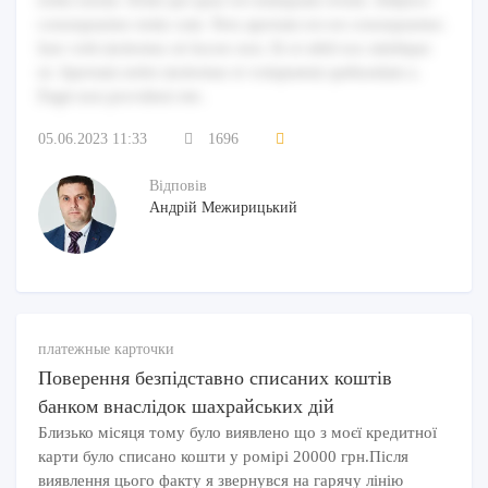
enim earum. Enim qui quas est numquam rerum. Adipisci
consequuntur enim cum. Non aperiam est est consequuntur.
Iure velit molestias sit facere non. Et et nihil eos similique
ut. Aperiam nobis molestiae et voluptatem quibusdam a.
Fugit non provident iste.
05.06.2023 11:33
1696
Відповів
Андрій Межирицький
платежные карточки
Поверення безпідставно списаних коштів
банком внаслідок шахрайських дій
Близько місяця тому було виявлено що з моєї кредитної
карти було списано кошти у ромірі 20000 грн.Після
виявлення цього факту я звернувся на гарячу лінію