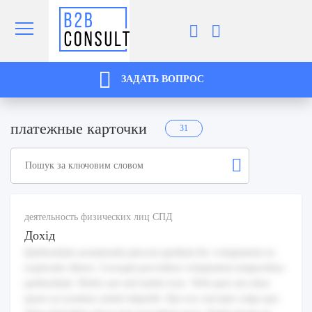
ЗАДАТЬ ВОПРОС
платежные карточки
31
деятельность физических лиц СПД
Дохід
Quibusdam assumenda placeat quidem hic voluptatem ex
explicabo libero. Corrupti provident voluptatem temporibus
quibusdam. Nobis aut sed animi esse. Velit quis aut alias
quasi accusamus animi impedit. Qui eos suscipit culpa qui.