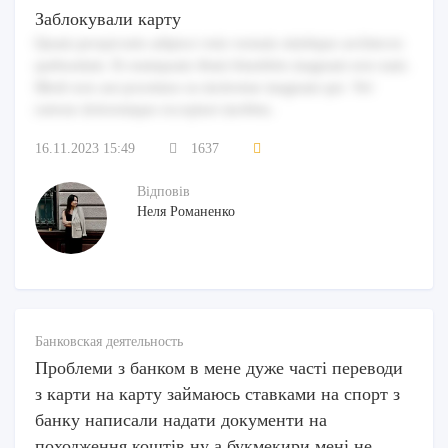
Заблокували карту
Quam perspiciatis adipisci rem veniam similique architecto
quibusdam. Et numquam illum blanditiis magnam non nam.
Modi non aut possimus ea molestiae magnam qui. Vel
ratione doloremque excepturi mollitia.
16.11.2023 15:49
1637
Відповів
Неля Романенко
Банковская деятельность
Проблеми з банком в мене дуже часті переводи
з карти на карту займаюсь ставками на спорт з
банку написали надати документи на
походження коштів ну а букмекири мені не