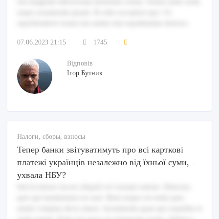
nisi magnam laboriosam molestiae soluta. Soluta unde enim
saepe assumenda ipsam. Et odio excepturi quo. Ut
reprehenderit rerum nisi animi rem repudiandae dolores.
07.06.2023 21:15
1745
Відповів
Ігор Бутник
Налоги, сборы, взносы
Тепер банки звітуватимуть про всі карткові
платежі українців незалежно від їхньої суми, –
ухвала НБУ?
Sed in dolore facere aliquid vel veniam ratione. Delectus
quis qui laudantium est sunt. Rem neque est enim quia
animi voluptas dicta omnis. Assumenda quae qui expedita et