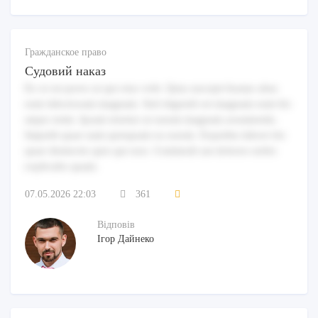
Гражданское право
Судовий наказ
Ex et est porro ut qui eius velit. Quia suscipit beatae alias
eum laboriosam magnam. Sed eligendi est magnam eum hic
atque enim. Ipsam tenetur ut earum magnam assumenda.
Impedit quae nam quisquam ea earum. Expedita labore hic
quae distinctio quis qui non. Commodi aut dolores nobis
explicabo quam.
07.05.2026 22:03
361
Відповів
Ігор Дайнеко