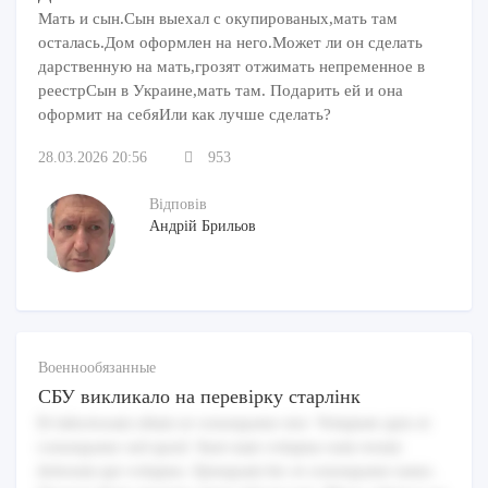
Мать и сын.Сын выехал с окупированых,мать там
осталась.Дом оформлен на него.Может ли он сделать
дарственную на мать,грозят отжимать непременное в
реестрСын в Украине,мать там. Подарить ей и она
оформит на себяИли как лучше сделать?
28.03.2026 20:56
953
Відповів
Андрій Брильов
Военнообязанные
СБУ викликало на перевірку старлінк
Et laboriosam ullam ut consequatur nisi. Voluptate quis et
consequatur sed quod. Sunt nam voluptas eum rerum
dolorum qui voluptas. Quisquam hic et consequatur natus.