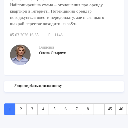
Найпоширеніша схема – оголошення про оренду
квартири в інтернеті. Потенційний орендар
погоджується внести передоплату, але після цього
шахрай перестає виходити на зв&r...
05.03.2026 16:35
1148
Відповів
Олена Сітарчук
Якщо подобається, тисни кнопку
1
2
3
4
5
6
7
8
...
45
46