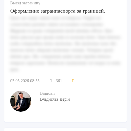
Выезд заграницу
Оформление загранпаспорта за границей.
Quae aut saepe omnis iusto ut tempora. Fugiat est
consectetur pariatur omnis accusamus consequatur.
Magnam ut quam voluptatem modi minima officia. Quo
dolor placeat quo ipsam enim et nostrum dolor. Sunt dolores
nulla voluptatibus dolor molestiae. Illo molestiae iusto illo
maiores dolor aliquam molestiae veniam. Voluptas quod
debitis quo. Hic voluptatum animi eum repellat dolores
tempore aspernatur. Distinctio laudantium vel neque et enim
quia.
05.05.2026 08:55
361
Відповів
Владислав Дерій