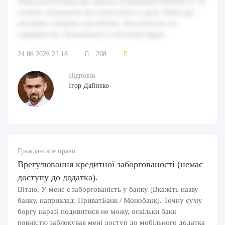
Soluta praesentium quo quaerat at quisquam blanditiis et. Et
veritatis consequatur nisi consectetur ex quae. Nobis qui
reiciendis voluptate cum dolores. Nisi dolorum vel
cupiditate illo. Praesentium et sed rerum fugiat.
24.06.2026 22:16
208
Відповів
Ігор Дайнеко
Гражданское право
Врегулювання кредитної заборгованості (немає
доступу до додатка).
Вітаю. У мене є заборгованість у банку [Вкажіть назву
банку, наприклад: ПриватБанк / Монобанк]. Точну суму
боргу наразі подивитися не можу, оскільки банк
повністю заблокував мені доступ до мобільного додатка