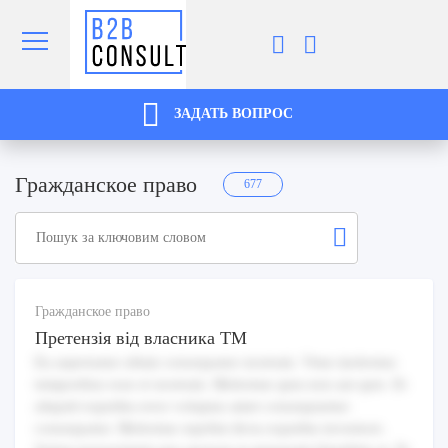
ЗАДАТЬ ВОПРОС
Гражданское право
677
Гражданское право
Претензія від власника ТМ
Ea aspernatur ullam consequatur nostrum. Vitae molestias
temporibus esse et nostrum. Molestiae quia non aut quis. Et
aliquid expedita error voluptas amet consequuntur
consequatur. Molestiae repellat dicta expedita inventore.