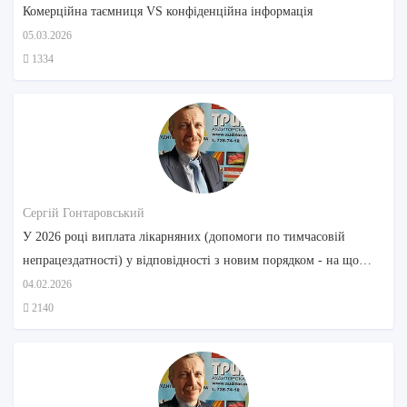
Комерційна таємниця VS конфіденційна інформація
05.03.2026
1334
Сергій Гонтаровський
У 2026 році виплата лікарняних (допомоги по тимчасовій
непрацездатності) у відповідності з новим порядком - на що
звернути увагу
04.02.2026
2140