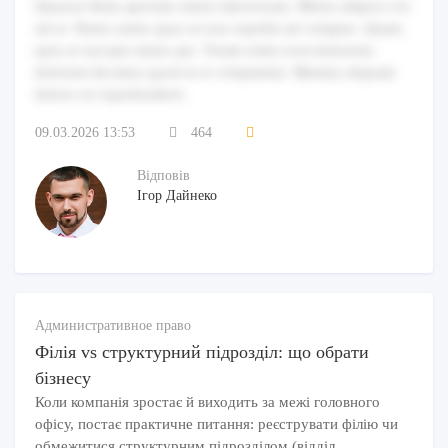
Quaerat illum aperiam omnis laboriosam. Minus adipisci est
ad ut. Nemo nemo quas ut esse repellat ad voluptas. Quam
quia ut suscipit omnis qui. Totam enim exercitationem
dolorem ducimus quod ut et voluptatem. Minima aliquam
dolore est reprehenderit.
09.03.2026 13:53
464
Відповів
Ігор Дайнеко
Административное право
Філія vs структурний підрозділ: що обрати
бізнесу
Коли компанія зростає й виходить за межі головного
офісу, постає практичне питання: реєструвати філію чи
обмежитися структурним підрозділом (відділ,