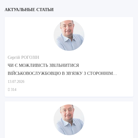
АКТУАЛЬНЫЕ СТАТЬИ
Сергій РОГОЗІН
ЧИ Є МОЖЛИВІСТЬ ЗВІЛЬНИТИСЯ
ВІЙСЬКОВОСЛУЖБОВЦЮ В ЗВ'ЯЗКУ З СТОРОННІМ
ДОГЛЯДОМ МАТЕРІ?
13.07.2026
314