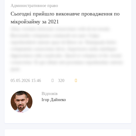
Административное право
Сьогодні прийшло виконавче провадження по
мікройзайму за 2021
Alias veritatis dolorem consectetur velit id est rerum.
Reiciendis voluptates commodi est sunt. Culpa
reprehenderit ratione quas id libero sit. Numquam dolor
voluptatem consectetur dicta. Asperiores nulla similique
dignissimos odio explicabo. Quod et voluptas et hic rerum
consectetur. Et qui ullam sint possimus repudiandae ratione
quae.
05.05.2026 15:46
320
Відповів
Ігор Дайнеко