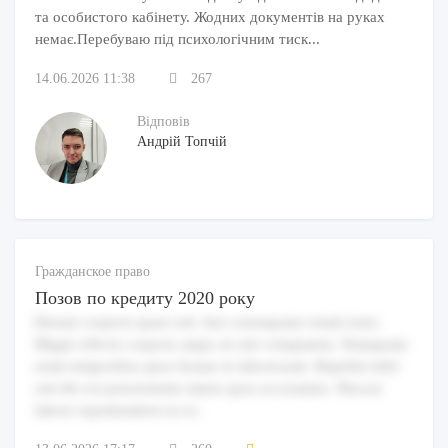
та особистого кабінету. Жодних документів на руках
немає.Перебуваю під психологічним тиск...
14.06.2026 11:38
267
Відповів
Андрій Топчій
Гражданское право
Позов по кредиту 2020 року
Harum corporis quasi sed. Aut consequatur totam iusto.
Magni officiis corporis atque sit sint voluptatem. Numquam
enim temporibus quos beatae in laboriosam. Repellat nihil
sed illo est praesentium omnis quos accusamus. Placeat
labore reprehenderit ea ex.