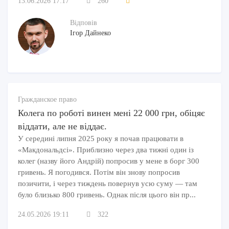
13.06.2026 17:17
260
Відповів
Ігор Дайнеко
Гражданское право
Колега по роботі винен мені 22 000 грн, обіцяє
віддати, але не віддає.
У середині липня 2025 року я почав працювати в
«Макдональдсі». Приблизно через два тижні один із
колег (назву його Андрій) попросив у мене в борг 300
гривень. Я погодився. Потім він знову попросив
позичити, і через тиждень повернув усю суму — там
було близько 800 гривень. Однак після цього він пр...
24.05.2026 19:11
322