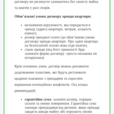
договору ви ризикуєте залишитись без захисту майна
та коштів у разі спорів.
Обов’язкові умови договору оренди квартири:
визначення нерухомості, яка передається в
оренду (адреса квартири, метраж, кількість
кімнат);
розмір орендної плати (це обов’язкова умова
договору оренди квартири. Про здачу квартиру
на безоплатній основі мова піде нижче);
строк оренди (від його тривалості буде
залежати форма договору: проста письмова чи
нотаріальна).
Крім основних умов, договір можна доповнити
додатковими пунктами, які будуть регулювати
щоденні взаємини з орендарем та спростять
вирішення потенційних конфліктів. Ось кілька
рекомендацій:
гарантійна сума
: зазначте розмір, порядок
сплати та умови повернення. Гарантійна сума
захищає орендодавця від ризиків, якщо орендар
завдасть шкоди майну або порушить умови