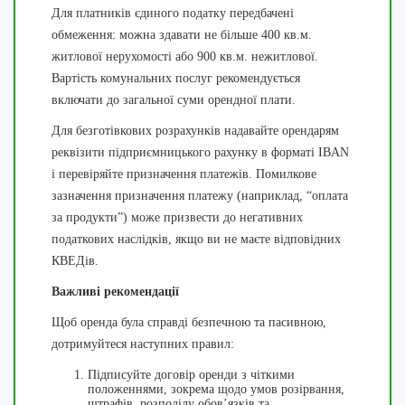
Для платників єдиного податку передбачені
обмеження: можна здавати не більше 400 кв.м.
житлової нерухомості або 900 кв.м. нежитлової.
Вартість комунальних послуг рекомендується
включати до загальної суми орендної плати.
Для безготівкових розрахунків надавайте орендарям
реквізити підприємницького рахунку в форматі IBAN
і перевіряйте призначення платежів. Помилкове
зазначення призначення платежу (наприклад, “оплата
за продукти”) може призвести до негативних
податкових наслідків, якщо ви не маєте відповідних
КВЕДів.
Важливі рекомендації
Щоб оренда була справді безпечною та пасивною,
дотримуйтеся наступних правил:
Підписуйте договір оренди з чіткими
положеннями, зокрема щодо умов розірвання,
штрафів, розподілу обов’язків та