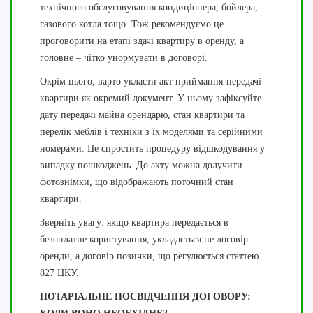
технічного обслуговування кондиціонера, бойлера,
газового котла тощо. Тож рекомендуємо це
проговорити на етапі здачі квартиру в оренду, а
головне – чітко унормувати в договорі.
Окрім цього, варто укласти акт приймання-передачі
квартири як окремий документ. У ньому зафіксуйте
дату передачі майна орендарю, стан квартири та
перелік меблів і техніки з їх моделями та серійними
номерами. Це спростить процедуру відшкодування у
випадку пошкоджень. До акту можна долучити
фотознімки, що відображають поточний стан
квартири.
Зверніть увагу: якщо квартира передається в
безоплатне користування, укладається не договір
оренди, а договір позички, що регулюється статтею
827 ЦКУ.
НОТАРІАЛЬНЕ ПОСВІДЧЕННЯ ДОГОВОРУ: