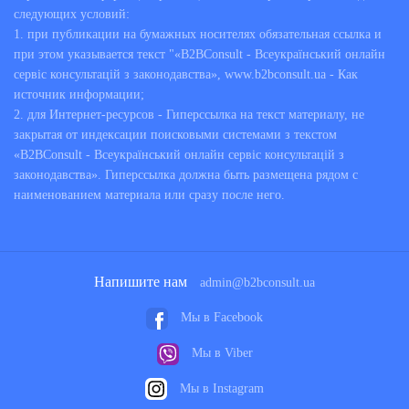
следующих условий:
1. при публикации на бумажных носителях обязательная ссылка и
при этом указывается текст "«B2BConsult - Всеукраїнський онлайн
сервіс консультацій з законодавства», www.b2bconsult.ua - Как
источник информации;
2. для Интернет-ресурсов - Гиперссылка на текст материалу, не
закрытая от индексации поисковыми системами з текстом
«B2BConsult - Всеукраїнський онлайн сервіс консультацій з
законодавства». Гиперссылка должна быть размещена рядом с
наименованием материала или сразу после него.
Напишите нам
admin@b2bconsult.ua
Мы в Facebook
Мы в Viber
Мы в Instagram