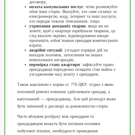
договору;
оплата комунальних послуг
: чітко розмежуйте
обов’язки сторін. Вказуйте, хто саме сплачує за
електроенергію, воду, інтернет та інші послуги,
хто передає покази лічильників, тощо;
утримання домашніх тварин
: якщо ви не
хочете, щоб у квартирі перебували тварини, це
слід вказати окремо; відшкодування шкоди:
пропишіть зобов’язання орендаря компенсувати
втрати;
аварійні ситуації
: узгодьте порядок дій на
випадок поломок, затоплення чи інших
комунальних негараздів;
перевірка стану квартири
: зафіксуйте право
орендодавця періодично оглядати стан майна з
узгодженням часу візиту з орендарем.
Також важливою є норма ст. 776 ЦКУ, згідно з якою
поточний ремонт повинен здійснювати орендар, а
капітальний — орендодавець. Але цей розподіл може
бути змінений у договорі за домовленістю сторін.
Часто яблуком розбрату між орендарем та
орендодавцем можуть бути питання поломки
побутової техніки, необхідності проведення