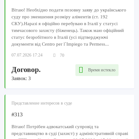
Вітаю! Необхідно подати позовну заяву до українського
суду про зменшення розміру аліментів (ст. 192
СКУ).Наразі я офіційно перебуваю в Італії у статусі
тимчасового захисту (біженець). Також маю офіційний
статус безробітного в Італії (усі підтверджуючі
документи від Centro per l`Impiego та Permess...
07.07.2026 17:24
70
Договор.
Время истекло
Заявок: 3
Представление интересов в суде
#313
Вітаю! Потрібен адвокатський супровід та
представництво в суді (захист) у адміністративній справі