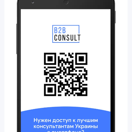
правоотношения (права и обязанности) между
заказчиком и исполнителем и расчеты осуществляются
по двустороннему договору между ними без участия
сервиса.