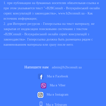
1. при публикации на бумажных носителях обязательная ссылка и
при этом указывается текст "«B2BConsult - Всеукраїнський онлайн
сервіс консультацій з законодавства», www.b2bconsult.ua - Как
источник информации;
2. для Интернет-ресурсов - Гиперссылка на текст материалу, не
закрытая от индексации поисковыми системами з текстом
«B2BConsult - Всеукраїнський онлайн сервіс консультацій з
законодавства». Гиперссылка должна быть размещена рядом с
наименованием материала или сразу после него.
Напишите нам
admin@b2bconsult.ua
Мы в Facebook
Мы в Viber
Мы в Instagram
Мы в Telegram