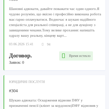
Шановні адвокати, давайте поважати час один одного.Я
чудово розумію, що якісно і професійно виконана робота
має гарно оплачуватися. Водночас я шукаю надійного
спеціаліста для реальної співпраці, а не для аукціону з
завищеними чеками.Тому велике прохання: напишіть
одразу вашу реальну, кінцеву варт...
03.06.2026 15:41
94
Договор.
Время истекло
Заявок: 0
ЮРИДИЧНІ ПОСЛУГИ
#304
Шукаю адвоката: Оскарження відмови ПФУ у
призначенні пенсії (клієнт за кордоном)ПФУ відмовив у