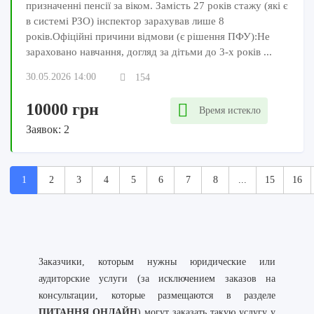
призначенні пенсії за віком. Замість 27 років стажу (які є
в системі РЗО) інспектор зарахував лише 8
років.Офіційні причини відмови (є рішення ПФУ):Не
зараховано навчання, догляд за дітьми до 3-х років ...
30.05.2026 14:00
154
10000 грн
Время истекло
Заявок: 2
1
2
3
4
5
6
7
8
...
15
16
Заказчики, которым нужны юридические или
аудиторские услуги (за исключением заказов на
консультации, которые размещаются в разделе
ПИТАННЯ ОНЛАЙН
) могут заказать такую услугу у