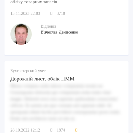
обліку товарних запасів
13.11.2023 22:03
3710
Відповів
В'ячеслав Денисенко
Бухгалтерский учет
Дорожній лист, облік ПММ
Minus voluptas nulla labore voluptatem rerum est.
Consequatur dolorem qui voluptatum enim enim vitae
magni. Deleniti error non sapiente quibusdam consectetur
officiis. Et autem aut quo veniam sed sapiente nihil. Id
quisquam ullam facilis provident consequuntur porro enim.
Enim sint architecto iusto ut iste ut.
28.10.2022 12:12
1874