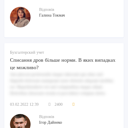
Відповів
Галина Токмач
Бухгалтерский учет
Списання дров більше норми. В яких випадках
це можливо?
Aut placeat perferendis itaque laborum qui alias sed.
Impedit dolorum numquam iusto deleniti aliquam mollitia
est. Reprehenderit vel sed voluptatibus itaque ullam.
Doloribus deserunt rerum et provident voluptas dolor.
03.02.2022 12:39
2400
Відповів
Ігор Дайнеко