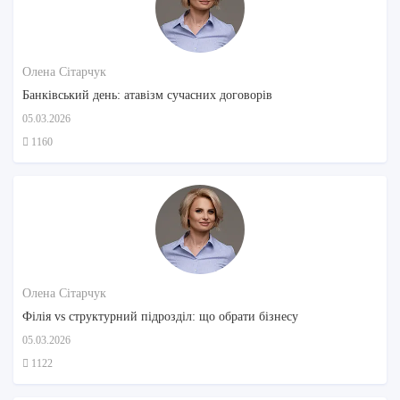
Олена Сітарчук
Банківський день: атавізм сучасних договорів
05.03.2026
1160
Олена Сітарчук
Філія vs структурний підрозділ: що обрати бізнесу
05.03.2026
1122