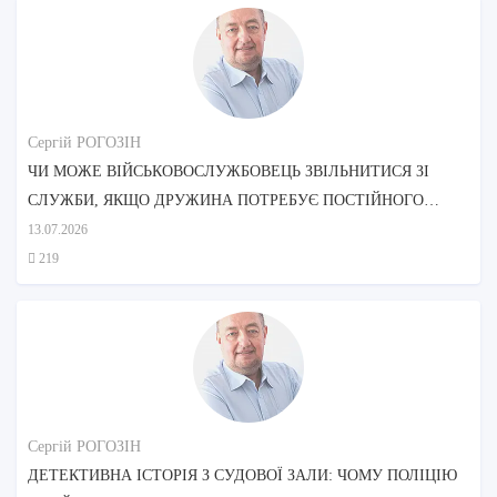
Сергій РОГОЗІН
ЧИ МОЖЕ ВІЙСЬКОВОСЛУЖБОВЕЦЬ ЗВІЛЬНИТИСЯ ЗІ
СЛУЖБИ, ЯКЩО ДРУЖИНА ПОТРЕБУЄ ПОСТІЙНОГО
ДОГЛЯДУ?
13.07.2026
219
Сергій РОГОЗІН
ДЕТЕКТИВНА ІСТОРІЯ З СУДОВОЇ ЗАЛИ: ЧОМУ ПОЛІЦІЮ