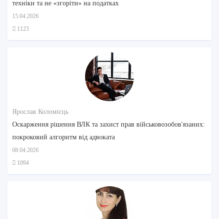
техніки та не «згоріти» на податках
15.04.2026
1123
Ярослав Коломієць
Оскарження рішення ВЛК та захист прав військовозобов'язаних:
покроковий алгоритм від адвоката
08.04.2026
1094