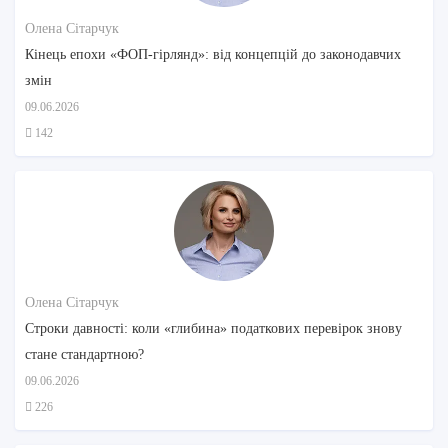
Олена Сітарчук
Кінець епохи «ФОП-гірлянд»: від концепцій до законодавчих
змін
09.06.2026
142
Олена Сітарчук
Строки давності: коли «глибина» податкових перевірок знову
стане стандартною?
09.06.2026
226