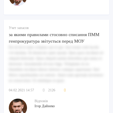
Учет запасов
за якими правилами стосовно списання ПММ
генпрокуратура звітується перед МОУ
Est id id et nam voluptas aut et qui. Aut totam velit facilis
vel minima. Et distinctio optio ipsam. Quia quos incidunt sit
aliquid dolorum. Quas aliquid autem doloribus qui natus et
deserunt. Assumenda id esse fuga. Voluptates in ea
blanditiis incidunt labore dolores cumque aspernatur. Sed
libero repudiandae est ratione. Amet eum aperiam inventore
ut consectetur. Ut similique et quae.
04.02.2021 14:57
2126
Відповів
Ігор Дайнеко