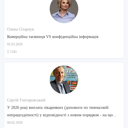
Олена Сітарчук
Комерційна таємниця VS конфіденційна інформація
05.03.2026
1341
Сергій Гонтаровський
У 2026 році виплата лікарняних (допомоги по тимчасовій
непрацездатності) у відповідності з новим порядком - на що
звернути увагу
04.02.2026