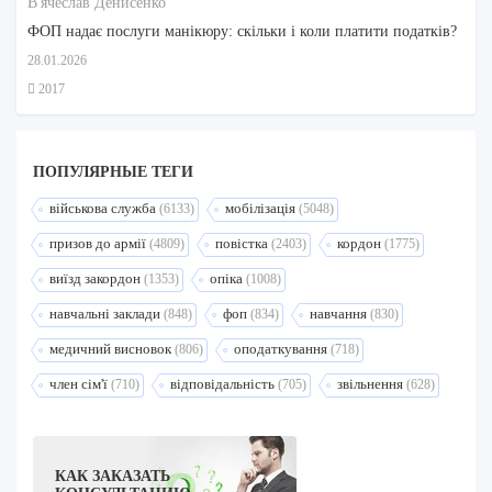
В'ячеслав Денисенко
ФОП надає послуги манікюру: скільки і коли платити податків?
28.01.2026
2017
ПОПУЛЯРНЫЕ ТЕГИ
військова служба
мобілізація
(6133)
(5048)
призов до армії
повістка
кордон
(4809)
(2403)
(1775)
виїзд закордон
опіка
(1353)
(1008)
навчальні заклади
фоп
навчання
(848)
(834)
(830)
медичний висновок
оподаткування
(806)
(718)
член сім'ї
відповідальність
звільнення
(710)
(705)
(628)
КАК ЗАКАЗАТЬ