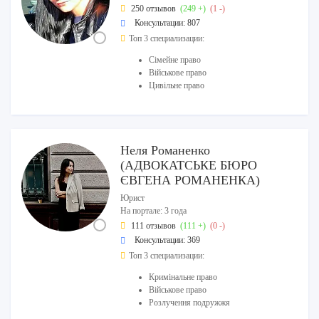
250 отзывов
(249 +)
(1 -)
Консультации: 807
Топ 3 специализации:
Сімейне право
Військове право
Цивільне право
Неля Романенко
(АДВОКАТСЬКЕ БЮРО
ЄВГЕНА РОМАНЕНКА)
Юрист
На портале: 3 года
111 отзывов
(111 +)
(0 -)
Консультации: 369
Топ 3 специализации:
Кримінальне право
Військове право
Розлучення подружжя