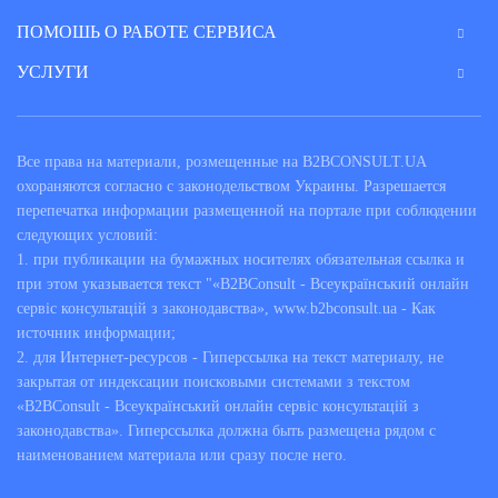
ПОМОШЬ О РАБОТЕ СЕРВИСА
УСЛУГИ
Все права на материали, розмещенные на B2BCONSULT.UA
охораняются согласно с законодельством Украины. Разрешается
перепечатка информации размещенной на портале при соблюдении
следующих условий:
1. при публикации на бумажных носителях обязательная ссылка и
при этом указывается текст "«B2BConsult - Всеукраїнський онлайн
сервіс консультацій з законодавства», www.b2bconsult.ua - Как
источник информации;
2. для Интернет-ресурсов - Гиперссылка на текст материалу, не
закрытая от индексации поисковыми системами з текстом
«B2BConsult - Всеукраїнський онлайн сервіс консультацій з
законодавства». Гиперссылка должна быть размещена рядом с
наименованием материала или сразу после него.