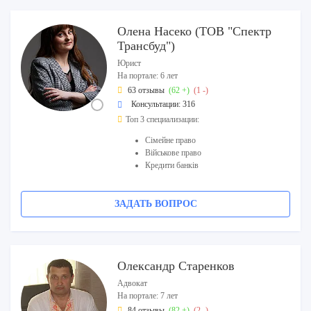
Олена Насеко (ТОВ "Спектр
Трансбуд")
Юрист
На портале: 6 лет
63 отзывы
(62 +)
(1 -)
Консультации: 316
Топ 3 специализации:
Сімейне право
Військове право
Кредити банків
ЗАДАТЬ ВОПРОС
Олександр Старенков
Адвокат
На портале: 7 лет
84 отзывы
(82 +)
(2 -)