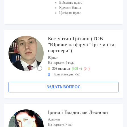
Військове право
Кредити банків
Цивільне право
Костянтин Грітчин (ТОВ
"Юридична фірма "Грітчин та
партнери")
Юрист
На портале: 4 года
308 отзывов
(308 +)
(0 -)
Консультации: 752
ЗАДАТЬ ВОПРОС
Ірина і Владислав Леонови
Адвокат
На портале: 7 лет