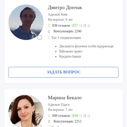
Дмитро Дончак
Адвокат Київ
На портале: 6 лет
838 отзывов
(837 +)
(1 -)
Консультации: 2246
Топ 3 специализации:
Діяльність фізичної особи підприємця
Військове право
Кредити банків
ЗАДАТЬ ВОПРОС
Марина Бекало
Адвокат Одеса
На портале: 7 лет
849 отзывов
(848 +)
(1 -)
Консультации: 2212