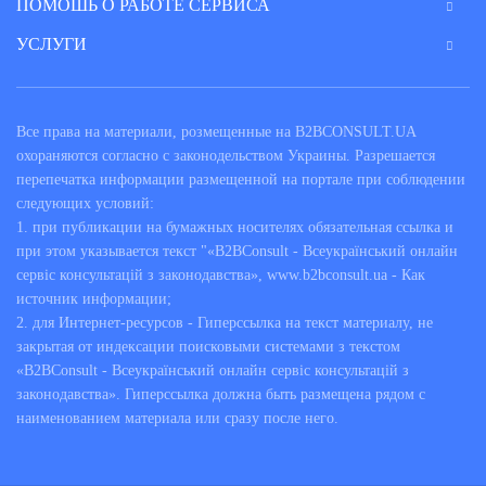
ПОМОШЬ О РАБОТЕ СЕРВИСА
Услуги аудитора
на сервисе B2B
УСЛУГИ
Consult
Стандартная форма проведения аудита предполагает выезд
Все права на материали, розмещенные на B2BCONSULT.UA
специалистов на место для проверки финансово-
охораняются согласно с законодельством Украины. Разрешается
хозяйственной деятельности и бухгалтерской отчетности.
перепечатка информации размещенной на портале при соблюдении
Но при должной подготовке клиента большую часть
следующих условий:
вопросов можно решать и в онлайн-режиме, что поможет
1. при публикации на бумажных носителях обязательная ссылка и
предприятиям и организациям в проведении внутреннего
при этом указывается текст "«B2BConsult - Всеукраїнський онлайн
аудита и решении некоторых текущих вопросов. Быстрая
сервіс консультацій з законодавства», www.b2bconsult.ua - Как
процедура онлайн предоставления консультаций онлайн
источник информации;
аудитором может проводиться с целью:
2. для Интернет-ресурсов - Гиперссылка на текст материалу, не
закрытая от индексации поисковыми системами з текстом
подготовки к сдаче налоговой отчетности;
оценки налоговых рисков;
«B2BConsult - Всеукраїнський онлайн сервіс консультацій з
подготовки документации для участия в тендере;
законодавства». Гиперссылка должна быть размещена рядом с
оценки реальной стоимости компании;
наименованием материала или сразу после него.
проверки квалификации бухгалтера и в других
случаях.
Чтобы получить консультационную помощь