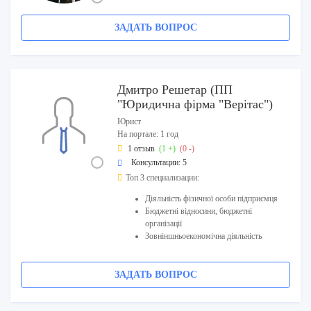
ЗАДАТЬ ВОПРОС
Дмитро Решетар (ПП
"Юридична фірма "Верітас")
Юрист
На портале: 1 год
1 отзыв
(1 +)
(0 -)
Консультации: 5
Топ 3 специализации:
Діяльність фізичної особи підприємця
Бюджетні відносини, бюджетні
організації
Зовніншньоекономічна діяльність
ЗАДАТЬ ВОПРОС