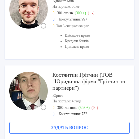
Адвокат Київ
На портале: 5 лет
301 отзыв
(300 +)
(1 -)
Консультации: 997
Топ 3 специализации:
Військове право
Кредити банків
Цивільне право
Костянтин Грітчин (ТОВ
"Юридична фірма "Грітчин та
партнери")
Юрист
На портале: 4 года
308 отзывов
(308 +)
(0 -)
Консультации: 752
ЗАДАТЬ ВОПРОС