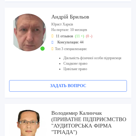
Андрій Брильов
Юрист Харків
На портале: 10 месяцев
11 отзывов
(11 +)
(0 -)
Консультации: 44
Топ 3 специализации:
Діяльність фізичної особи підприємця
Спадкове право
Цивільне право
ЗАДАТЬ ВОПРОС
Володимир Калинчак
(ПРИВАТНЕ ПІДПРИЄМСТВО
"АУДИТОРСЬКА ФІРМА
"ТРІАДА")