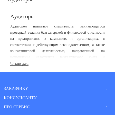
Аудиторы
Аудитором называют специалиста, занимающегося
проверкой ведения бухгалтерской и финансовой отчетности
на предприятиях, в компаниях и организациях, в
соответствии с действующим законодательством, а также
консалтинговой деятельностью, направленной на
исправление недостатков бухгалтерского учета и
оптимизацию расходов субъектов хозяйствования. Это –
Читати далі
одна из наиболее востребованных и хорошо оплачиваемых
профессий, поскольку аудит помогает избежать штрафов от
налоговых органов, оптимизировать налогообложение и
финансовую деятельность предприятия.
Услуги аудитора в
ЗАКАЗЧИКУ
Киеве
и других городах Украины в части консультационных
КОНСУЛЬТАНТУ
услуг вы можете получить сегодня онлайн, на интернет-
сервисе консультаций по законодательству.
ПРО СЕРВИС