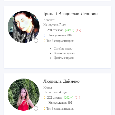
Ірина і Владислав Леонови
Адвокат
На портале: 7 лет
250 отзывов
(249 +)
(1 -)
Консультации: 807
Топ 3 специализации:
Сімейне право
Військове право
Цивільне право
Людмила Дайнеко
Юрист
На портале: 4 года
202 отзывы
(202 +)
(0 -)
Консультации: 402
Топ 3 специализации: