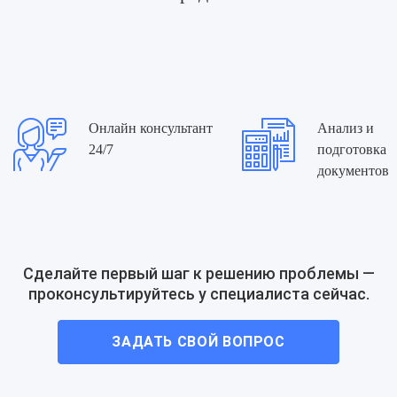
Другие вопросы
Услуги по составлению и анализу
различных договоров
Получение лицензий, разрешений,
Онлайн консультант
Анализ и
сертификатов в Украине
24/7
подготовка
Как оформляется доверенность на
документов
получение документов
Доверенность на получение товара
Законодательные изменения для
Сделайте первый шаг к решению проблемы —
бизнеса в 2025 году: что нужно знать
проконсультируйтесь у специалиста сейчас.
ЗАДАТЬ СВОЙ ВОПРОС