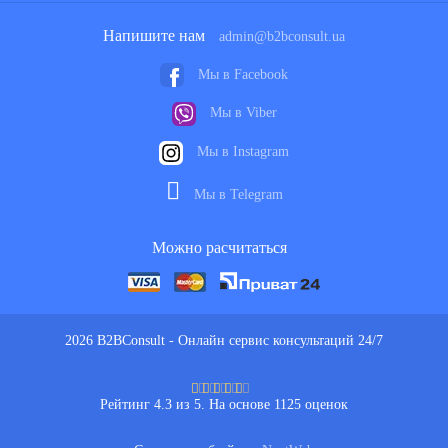
предоставление интересов предпринимателей в
судебных процессах любого уровня сложности.
Напишите нам
admin@b2bconsult.ua
Адвокат для бизнеса оперативно подключается к решению
Мы в Facebook
срочных вопросов, отстаивает интересы своих клиентов,
предоставляет широкий спектр услуг. Подробнее о них
Мы в Viber
рассказывается далее.
Мы в Instagram
Популярные виды юридических
Мы в Telegram
услуг для бизнеса
Можно расчитаться
Любое предприятие или физическое лицо-предприниматель
при осуществлении хозяйственной деятельности
сталкивается с различными проблемными ситуациями. Они
могут быть простыми и по-настоящему сложными. Обычно
2026 B2BConsult - Онлайн сервис консультаций 24/7
под юридической помощью предпринимателям понимают
различные сервисы, наибольшей популярностью среди
Рейтинг 4.3 из 5. На основе 1125 оценок
которых пользуются следующие услуги:
Предоставление правовых консультаций –