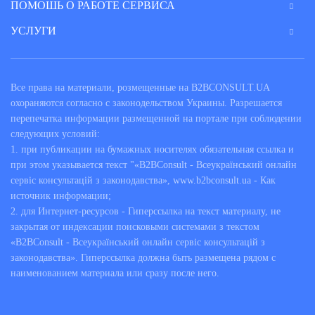
ПОМОШЬ О РАБОТЕ СЕРВИСА
Есть ли смысл обращаться за
УСЛУГИ
помощью к бизнес-юристу?
Квалифицированная и вовремя оказанная правовая
Все права на материали, розмещенные на B2BCONSULT.UA
поддержка – залог успешного и стабильного развития
охораняются согласно с законодельством Украины. Разрешается
любого современного бизнеса. Это понимают все
перепечатка информации размещенной на портале при соблюдении
предприниматели, руководители предприятий. Но далеко
следующих условий:
не все они имеют возможность содержать в своей
1. при публикации на бумажных носителях обязательная ссылка и
организации штатного специалиста по праву. В подобных
при этом указывается текст "«B2BConsult - Всеукраїнський онлайн
случаях им на помощь приходят компании, предлагающие
сервіс консультацій з законодавства», www.b2bconsult.ua - Как
профессиональную юридическую поддержку бизнеса.
источник информации;
Преимущества обращения в них очевидны:
2. для Интернет-ресурсов - Гиперссылка на текст материалу, не
закрытая от индексации поисковыми системами з текстом
высокая квалификация специально подготовленных
«B2BConsult - Всеукраїнський онлайн сервіс консультацій з
бизнес-юристов;
отсутствие необходимости в дорогостоящем
законодавства». Гиперссылка должна быть размещена рядом с
содержании собственного специалиста (затраты на
наименованием материала или сразу после него.
зарплату, оплату отпусков и больничных, расходы на
социальные гарантии);
решение любых правовых вопросов с учетом
последних законодательных актов;