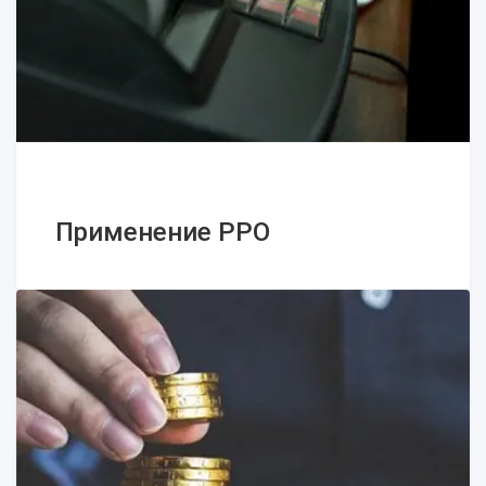
Налогообложение ФОП (ФЛП)
Налогообложение ЧП
Как ФЛП выбрать систему
налогообложения в 2025 году:
практический обзор
Применение РРО
Применение РРО
Кассовый аппарат (РРО): кому, зачем,
для чего