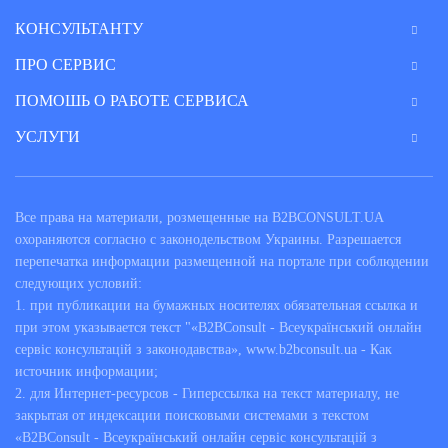
КОНСУЛЬТАНТУ
ПРО СЕРВИС
ПОМОШЬ О РАБОТЕ СЕРВИСА
УСЛУГИ
Все права на материали, розмещенные на B2BCONSULT.UA
охораняются согласно с законодельством Украины. Разрешается
перепечатка информации размещенной на портале при соблюдении
следующих условий:
1. при публикации на бумажных носителях обязательная ссылка и
при этом указывается текст "«B2BConsult - Всеукраїнський онлайн
сервіс консультацій з законодавства», www.b2bconsult.ua - Как
источник информации;
2. для Интернет-ресурсов - Гиперссылка на текст материалу, не
закрытая от индексации поисковыми системами з текстом
«B2BConsult - Всеукраїнський онлайн сервіс консультацій з