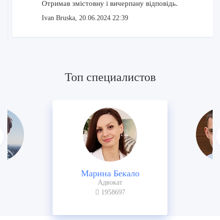
то их можно включить в общие расходы. Если
Отримав змістовну і вичерпану відповідь.
топливные расходы превысили нормативы, то они
Ivan Bruska
, 20.06.2024 22:39
перестают относиться к расходам хозяйственной
деятельности.
Вышеперечисленные затраты — это не полный
Топ специалистов
перечень сорных затрат. К каждой статье
расходов нужно относиться максимально
внимательно в отношении включения их в состав
расходов для дальнейшего налогового учета. Если
предприниматель будет заподозрен в
необоснованном занижении дохода, то налоговая
служба имеет право не только доначислить налог,
Марина Бекало
но и ввести штрафные санкции. Поэтому
Адвокат
предприниматель должен включить в состав
1958697
своих расходов конкретно те затраты, которые
напрямую прописаны в Налоговом кодексе, и те,