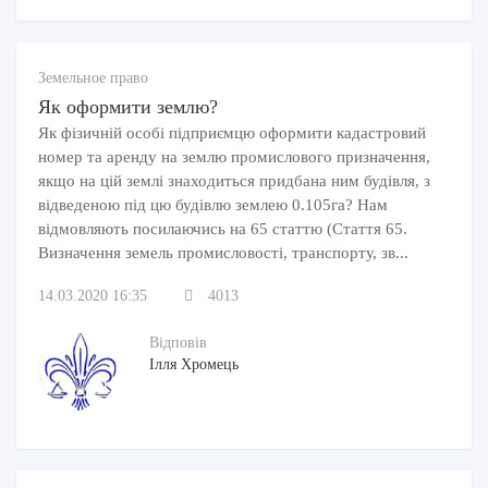
законодательством не предусмотрена.
Земельное право
Что касается амортизационных отчислений по тем
Як оформити землю?
основным средствам (далее сокращенно — ОС),
Як фізичній особі підприємцю оформити кадастровий
которые приобретаются предпринимателем, по
номер та аренду на землю промислового призначення,
изготовленным ОС и по нематериальным активам.
якщо на цій землі знаходиться придбана ним будівля, з
С 1 января 2017 года их можно включать в состав
відведеною під цю будівлю землею 0.105га? Нам
відмовляють посилаючись на 65 статтю (Стаття 65.
расходов — с учетом стоимости по каждому
Визначення земель промисловості, транспорту, зв...
объекту налогообложения отдельно.
14.03.2020 16:35
4013
Расходы, не связанные с ведением
Відповів
хозяйственной деятельности
Ілля Хромець
К этой статье могут относиться следующие
затраты: