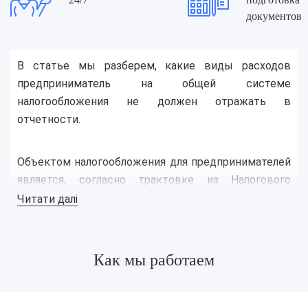
документов
В статье мы разберем, какие виды расходов
предприниматель на общей системе
налогообложения не должен отражать в
отчетности.
Объектом налогообложения для предпринимателей
является, согласно трактовке из Налогового
кодекса Украины, чистый доход. То есть — разница
Читати далі
между общим доходом и расходами, которые
должны быть официально подтверждены и
должны относиться к хозяйственной деятельности
Как мы работаем
предпринимателя.