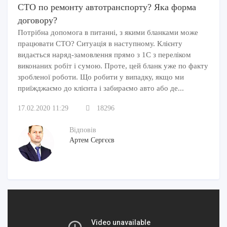
расходы. Например;
СТО по ремонту автотранспорту? Яка форма
договору?
Потрібна допомога в питанні, з якими бланками може
сумма отрицательной курсовой разница при
працювати СТО? Ситуація в наступному. Клієнту
операциях в иностранной валюте;
видається наряд-замовлення прямо з 1С з переліком
оплата аренды госсобственности;
виконаних робіт і сумою. Проте, цей бланк уже по факту
земельный налог;
зробленої роботи. Що робити у випадку, якщо ми
расходы на командировку сотрудников;
приїжджаємо до клієнта і забираємо авто або де...
оплата охраны помещений, где ведется
17.02.2020 11:29
18296
хозяйственная деятельность;
бухгалтерские и расходы на страховку и
Відповів
другие варианты.
Артем Сергєєв
Более подробно и с пояснениями можно найти в
указанном пункте НКУ.
Расходы двойного назначения