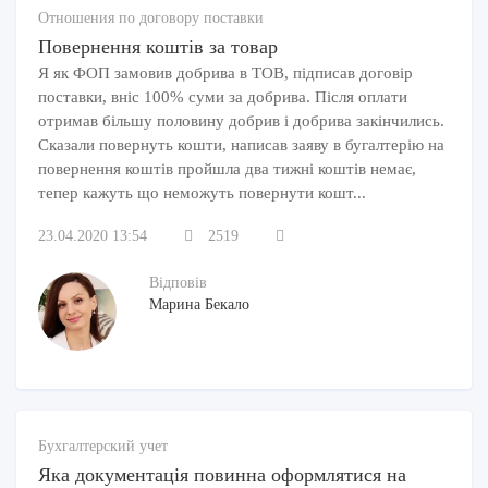
благотворительная или спонсорская помощь —
Отношения по договору поставки
Повернення коштів за товар
даже если сумма была направлена
Я як ФОП замовив добрива в ТОВ, підписав договір
некоммерческой организации;
поставки, вніс 100% суми за добрива. Після оплати
военный сбор, составляющий 1,5 % от чистого
отримав більшу половину добрив і добрива закінчились.
дохода.
Сказали повернуть кошти, написав заяву в бугалтерію на
повернення коштів пройшла два тижні коштів немає,
Остальные затраты, например, расходы на
тепер кажуть що неможуть повернути кошт...
мобильную связь (в том случае, если она связана с
хозяйственной деятельностью, и это
23.04.2020 13:54
2519
подтверждено документами) нужно включать в
Відповів
общие расходы.
Марина Бекало
Затраты, не вошедшие в перечень расходов
Налогового кодекса
Здесь речь идет о конкретном пункте No117.4, в
Бухгалтерский учет
котором отражены те затраты, не включаемые в
Яка документація повинна оформлятися на