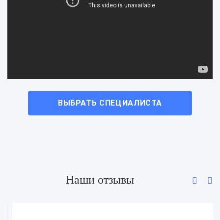
Это касается расходов основных средств (далее
сокращенно — ОС), которые не включаются в
расходы предпринимателя.
Пояснение. К ОС относятся следующие объекты:
транспортные средства — грузовые и
легковые;
ВЫБРАТЬ СПЕЦИАЛИСТА
жилая недвижимость;
участки земли.
Сверхнормативные расходы на топливо для
грузовых ТС
Наши отзывы
Если расходы горюче-смазочных материалов не
превышают нормативные показатели и связаны с
хозяйственной деятельностью предпринимателя,