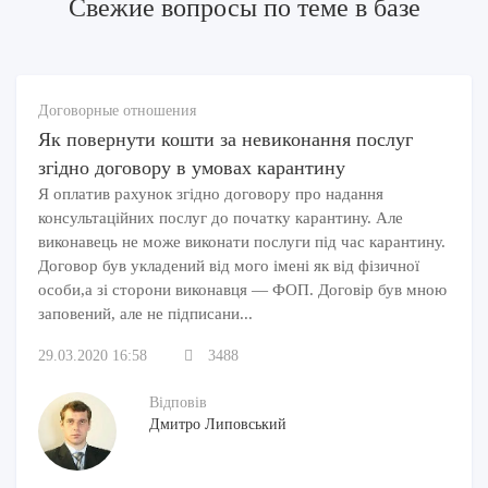
Свежие вопросы по теме в базе
документами
Согласно закону, все затраты на хозяйственные
операции должны отображаться в первичной
Договорные отношения
документации (далее сокращенно — ПД). Однако в
Як повернути кошти за невиконання послуг
реальности у предпринимателя могут возникнуть
згідно договору в умовах карантину
определенные расходы вследствие
Я оплатив рахунок згідно договору про надання
экономических или технологических факторов.
консультаційних послуг до початку карантину. Але
виконавець не може виконати послуги під час карантину.
Тогда возникает вопрос — нужно ли включать их в
Договор був укладений від мого імені як від фізичної
расходы для учета налогов, если они не
особи,а зі сторони виконавця — ФОП. Договір був мною
отображены в ПД?
заповений, але не підписани...
29.03.2020 16:58
3488
Мнение на этот счет есть у Государственной
фискальной службы Украины. Она отмечает, что
Відповів
Дмитро Липовський
такие затраты, вызванные с естественной убылью
товарных запасов/остатков, можно не включать в
расходы. Ответственность за это