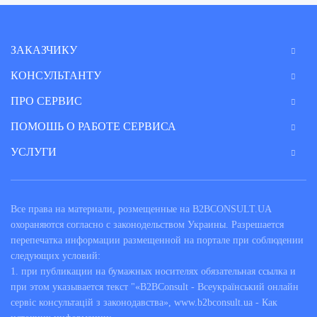
предоставляющим бухгалтерские консультации. Они
подробно ответят на возникший вопрос и подскажут, как
решить имеющуюся проблему с учетом требований
ЗАКАЗЧИКУ
современного законодательства.
КОНСУЛЬТАНТУ
Кому нужны бухгалтерские
ПРО СЕРВИС
консультации?
ПОМОШЬ О РАБОТЕ СЕРВИСА
Налогообложение и бухучет – сложные области
УСЛУГИ
деятельности. Даже опытные специалисты в вопросах
финансов могут столкнуться с непосильными для себя
задачами, не говоря уж о плохо подготовленных,
Все права на материали, розмещенные на B2BCONSULT.UA
начинающих бухгалтерах. Регулирующие эту сферу нормы
охораняются согласно с законодельством Украины. Разрешается
законодательства постоянно меняются, еще больше
перепечатка информации размещенной на портале при соблюдении
запутывая ситуацию.
следующих условий:
По этим причинам многим современным предприятиям и
1. при публикации на бумажных носителях обязательная ссылка и
при этом указывается текст "«B2BConsult - Всеукраїнський онлайн
физическим лицам, занимающимся предпринимательством,
сервіс консультацій з законодавства», www.b2bconsult.ua - Как
периодически требуются консультации бухгалтера онлайн