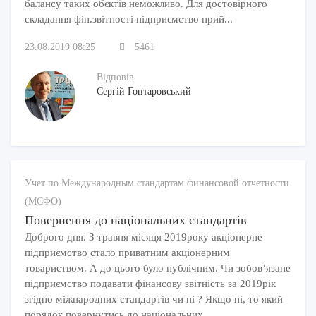
балансу таких обєктів неможливо. Для достовірного
складання фін.звітності підприємство прий...
23.08.2019 08:25
5461
Відповів
Сергій Гонтаровський
Учет по Международным стандартам финансовой отчетности
(МСФО)
Повернення до національних стандартів
Доброго дня. З травня місяця 2019року акціонерне
підприємство стало приватним акціонерним
товариством. А до цього було публічним. Чи зобов’язане
підприємство подавати фінансову звітність за 2019рік
згідно міжнародних стандартів чи ні ? Якщо ні, то який
порядок повернутись до національних ...