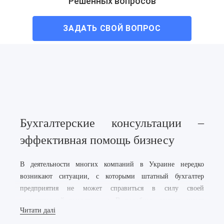
Решенных вопросов
ЗАДАТЬ СВОЙ ВОПРОС
Бухгалтерские консультации –
эффективная помощь бизнесу
В деятельности многих компаний в Украине нередко
возникают ситуации, с которыми штатный бухгалтер
предприятия не может справиться в силу своей
недостаточной компетенции. В подобных случаях имеет
Читати далі
смысл обратиться за помощью к профессионалам,