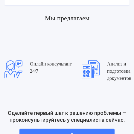
Мы предлагаем
Другие вопросы
Организация учета и ведения
бухгалтерии
Аутсорсинг в бухгалтерии
Онлайн консультант
Анализ и
Масштабные изменения в
24/7
подготовка
бухгалтерской отчетности: что
документов
готовит новый законопроект в 2025
году
Сделайте первый шаг к решению проблемы —
проконсультируйтесь у специалиста сейчас.