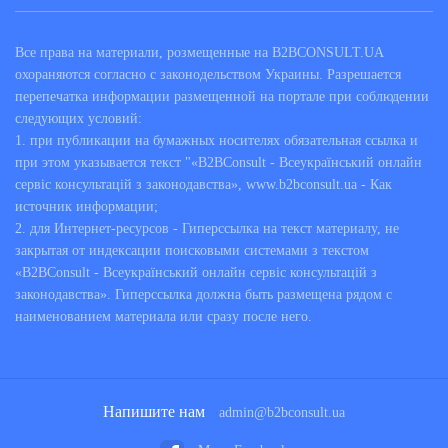
Николаеве – онлайн
Все права на материали, розмещенные на B2BCONSULT.UA
В соответствии с действующим законодательством
охораняются согласно с законодельством Украины. Разрешается
Украины, адвокаты и юристы могут оказывать
перепечатка информации размещенной на портале при соблюдении
помощь без привязки к месту своего проживания
следующих условий:
или регистрации. Это сделало востребованными и
1. при публикации на бумажных носителях обязательная ссылка и
популярными онлайн-услуги юристов, ведь
при этом указывается текст "«B2BConsult - Всеукраїнський онлайн
большое количество вопросов, не требующих
сервіс консультацій з законодавства», www.b2bconsult.ua - Как
присутствия адвоката в суде, можно решать и через
источник информации;
Интернет. К услугам, которые может оказывать
2. для Интернет-ресурсов - Гиперссылка на текст материалу, не
юрист или адвокат в Николаеве, относятся:
закрытая от индексации поисковыми системами з текстом
«B2BConsult - Всеукраїнський онлайн сервіс консультацій з
консультирование клиентов по вопросам
законодавства». Гиперссылка должна быть размещена рядом с
действующего законодательства;
составление необходимой процессуальной
наименованием материала или сразу после него.
документации для обжалования действий
органов власти, подачи заявлений, жалоб и
ходатайств для защиты нарушенных прав;
определение правильной тактики и схемы
поведения при разрешении спорных
Напишите нам
ситуаций;
admin@b2bconsult.ua
оценка перспективы решения вопроса в
судебном порядке;