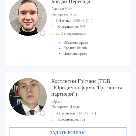
Богдан Пересада
Адвокат Київ
На портале: 5 лет
301 отзыв
(300 +)
(1 -)
Консультации: 997
Топ 3 специализации:
Військове право
Кредити банків
Цивільне право
Костянтин Грітчин (ТОВ
"Юридична фірма "Грітчин та
партнери")
Юрист
На портале: 4 года
308 отзывов
(308 +)
(0 -)
Консультации: 752
ЗАДАТЬ ВОПРОС