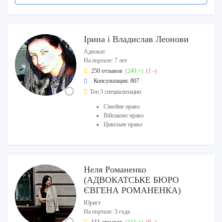
Ірина і Владислав Леонови
Адвокат
На портале: 7 лет
250 отзывов
(249 +)
(1 -)
Консультации: 807
Топ 3 специализации:
Сімейне право
Військове право
Цивільне право
Неля Романенко
(АДВОКАТСЬКЕ БЮРО
ЄВГЕНА РОМАНЕНКА)
Юрист
На портале: 3 года