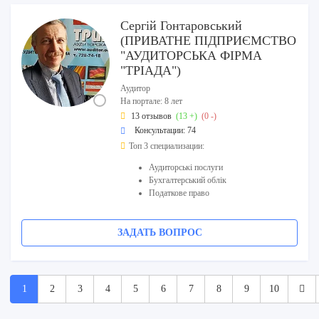
Сергій Гонтаровський
(ПРИВАТНЕ ПІДПРИЄМСТВО
"АУДИТОРСЬКА ФІРМА
"ТРІАДА")
Аудитор
На портале: 8 лет
13 отзывов
(13 +)
(0 -)
Консультации: 74
Топ 3 специализации:
Аудиторські послуги
Бухгалтерський облік
Податкове право
ЗАДАТЬ ВОПРОС
1
2
3
4
5
6
7
8
9
10