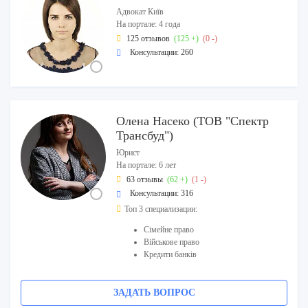
Адвокат Київ
На портале: 4 года
125 отзывов
(125 +)
(0 -)
Консультации: 260
Олена Насеко (ТОВ "Спектр
Трансбуд")
Юрист
На портале: 6 лет
63 отзывы
(62 +)
(1 -)
Консультации: 316
Топ 3 специализации:
Сімейне право
Військове право
Кредити банків
ЗАДАТЬ ВОПРОС