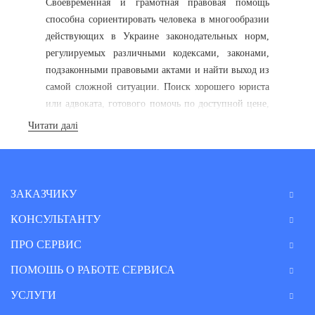
Своевременная и грамотная правовая помощь
способна сориентировать человека в многообразии
действующих в Украине законодательных норм,
регулируемых различными кодексами, законами,
подзаконными правовыми актами и найти выход из
самой сложной ситуации. Поиск хорошего юриста
или адвоката, готового помочь по доступной цене,
отнимает много времени и сил, но с помощью
Читати далі
нашего сервиса вы быстро решите такую задачу. В
этом разделе сервиса B2B Consult предлагают свои
услуги в Николаевской области и Николаеве
адвокаты и юристы с большим практическим
ЗАКАЗЧИКУ
опытом в различных отраслях юриспруденции,
КОНСУЛЬТАНТУ
помощь которых можно получить по доступной и
справедливой цене.
ПРО СЕРВИС
ПОМОШЬ О РАБОТЕ СЕРВИСА
Консультации юриста и
другие юридические услуги в
УСЛУГИ