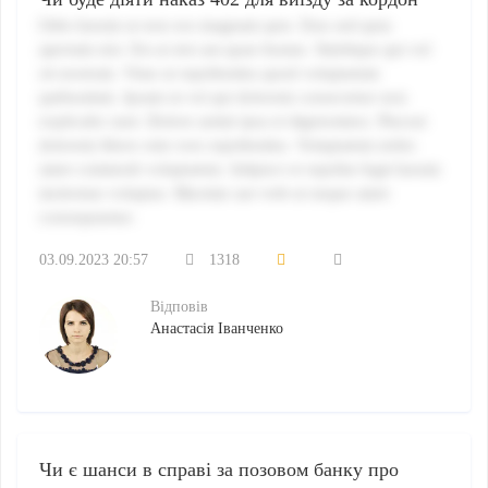
Odio harum ut non eos magnam quis. Eius sed quia
aperiam nisi. Est at nisi aut quae beatae. Similique qui vel
sit nostrum. Vitae ut repellendus quod voluptatum
quibusdam. Ipsam ut vel qui dolorem consectetur non
explicabo sunt. Dolore animi ipsa et dignissimos. Placeat
dolorem libero rem vero repellendus. Voluptatem nobis
amet commodi voluptatem. Adipisci et repellat fugit harum
molestiae voluptas. Maxime aut velit ut neque amet
consequuntur.
03.09.2023 20:57
1318
Відповів
Анастасія Іванченко
Чи є шанси в справі за позовом банку про