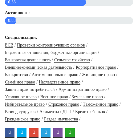
6.33
Активность:
0.88
Специализации:
ЕСВ
/
Проверки контролирующих органов
/
Бюджетные отношения, бюджетные организации
/
Банковская деятельность
/
Сельское хозяйство
/
Внешнеэкономическая деятельность
/
Корпоративное право
/
Банкротство
/
Антимонопольное право
/
Жилищное право
/
Семейное право
/
Наследственное право
/
Защита прав потребителей
/
Административное право
/
Уголовное право
/
Военное право
/
Земельное право
/
Избирательное право
/
Страховое право
/
Таможенное право
/
Развод супругов
/
Алименты
/
ДТП
/
Кредиты банков
/
Гражданское право
/
Раздел имущества
/