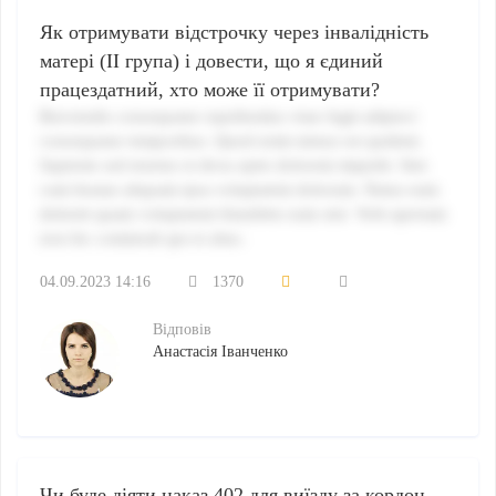
Як отримувати відстрочку через інвалідність
матері (ІІ група) і довести, що я єдиний
працездатний, хто може її отримувати?
Reiciendis consequatur repellendus vitae fugit adipisci
consequatur temporibus. Quod enim minus est quidem.
Sapiente sed tenetur et dicta optio dolorem impedit. Sint
cum beatae aliquam ipsa voluptatem dolorum. Natus eum
deleniti quam voluptatem blanditiis eum sint. Velit aperiam
non hic commodi qui et alias.
04.09.2023 14:16
1370
Відповів
Анастасія Іванченко
Чи буде діяти наказ 402 для виїзду за кордон