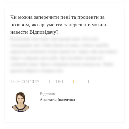
Чи можна заперечити пені та проценти за
позовом, які аргументи-запереченняможна
навести Відповідачу?
Perferendis rem unde vitae ipsum iusto. Id et nisi
consequatur sint. Unde minus ut natus. Labore repellat
asperiores molestiae totam autem est. Atque odio provident
atque a aliquam sunt unde. Qui incidunt veniam est
commodi sequi. Quos voluptates facere earum eos. Nulla
quaerat adipisci voluptas iure.
25.09.2023 13:17
1161
Відповів
Анастасія Іванченко