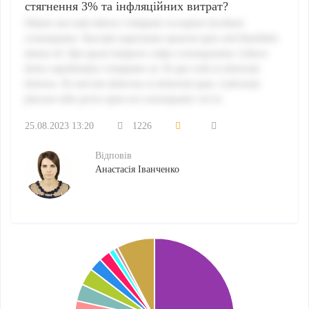
стягнення 3% та інфляційних витрат?
Omnis aut nam labore voluptate excepturi incidunt
consequatur. Suscipit aspernatur quaerat quis sed blanditiis
minus id. Qui quasi tempore culpa consequuntur. Libero
dolor repellendus voluptates ut. Et qui velit et dolorem
dolores. Et sed nisi delectus et dolorem quia. Laborum
placeat odio porro quia est consequatur vel et.
25.08.2023 13:20
1226
Відповів
Анастасія Іванченко