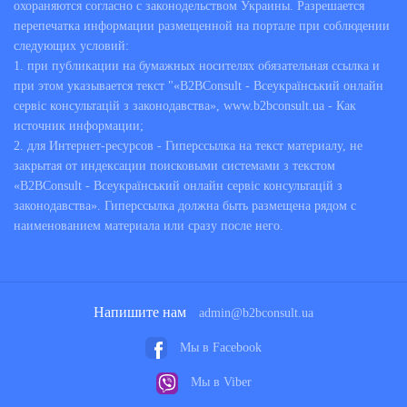
охораняются согласно с законодельством Украины. Разрешается
перепечатка информации размещенной на портале при соблюдении
следующих условий:
1. при публикации на бумажных носителях обязательная ссылка и
при этом указывается текст "«B2BConsult - Всеукраїнський онлайн
сервіс консультацій з законодавства», www.b2bconsult.ua - Как
источник информации;
2. для Интернет-ресурсов - Гиперссылка на текст материалу, не
закрытая от индексации поисковыми системами з текстом
«B2BConsult - Всеукраїнський онлайн сервіс консультацій з
законодавства». Гиперссылка должна быть размещена рядом с
наименованием материала или сразу после него.
Напишите нам
admin@b2bconsult.ua
Мы в Facebook
Мы в Viber