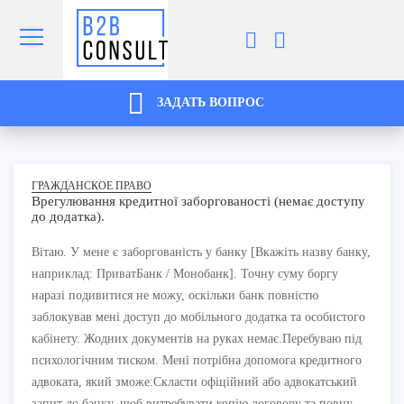
ЗАДАТЬ ВОПРОС
ГРАЖДАНСКОЕ ПРАВО
Врегулювання кредитної заборгованості (немає доступу
до додатка).
Вітаю. У мене є заборгованість у банку [Вкажіть назву банку,
наприклад: ПриватБанк / Монобанк]. Точну суму боргу
наразі подивитися не можу, оскільки банк повністю
заблокував мені доступ до мобільного додатка та особистого
кабінету. Жодних документів на руках немає.Перебуваю під
психологічним тиском. Мені потрібна допомога кредитного
адвоката, який зможе:Скласти офіційний або адвокатський
запит до банку, щоб витребувати копію договору та повну