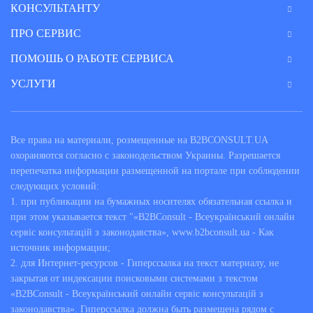
КОНСУЛЬТАНТУ
ПРО СЕРВИС
ПОМОШЬ О РАБОТЕ СЕРВИСА
УСЛУГИ
Все права на материали, розмещенные на B2BCONSULT.UA
охораняются согласно с законодельством Украины. Разрешается
перепечатка информации размещенной на портале при соблюдении
следующих условий:
1. при публикации на бумажных носителях обязательная ссылка и
при этом указывается текст "«B2BConsult - Всеукраїнський онлайн
сервіс консультацій з законодавства», www.b2bconsult.ua - Как
источник информации;
2. для Интернет-ресурсов - Гиперссылка на текст материалу, не
закрытая от индексации поисковыми системами з текстом
«B2BConsult - Всеукраїнський онлайн сервіс консультацій з
законодавства». Гиперссылка должна быть размещена рядом с