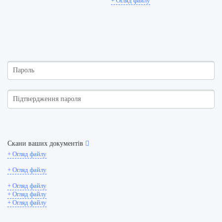
+ Огляд файлу
Пенсійне право
Діяльність фізичної особи підприємця
Державні підприємства
Бюджетні відносини, бюджетні організації
Орендні відносини
Будівництво
Банківська діяльність
Скани ваших документів
+ Огляд файлу
Транспортна діяльність
+ Огляд файлу
Торговельна діяльність
+ Огляд файлу
+ Огляд файлу
Сільське господарство
+ Огляд файлу
Зовніншньоекономічна діяльність