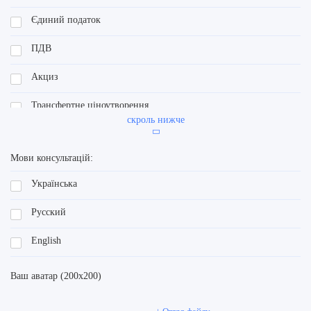
Єдиний податок
ПДВ
Акциз
Трансфертне ціноутворення
скроль нижче
ЄСВ
Мови консультацій:
Перевірки контролюючих органів
Українська
Готівкові розрахунки і касові апарати
Русский
Трудове право
English
Оплата праці
Ваш аватар (200х200)
Кадрове право
Охорона праці