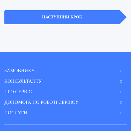
Корпоративне право
НАСТУПНИЙ КРОК
Банкрутство
Антимонопольне право
Житлове право
Сімейне право
Спадкове право
ЗАМОВНИКУ
КОНСУЛЬТАНТУ
Захист прав споживачів
ПРО СЕРВІС
Адміністративне право
ДОПОМОГА ПО РОБОТІ СЕРВІСУ
Кримінальне право
ПОСЛУГИ
Військове право
Земельне право