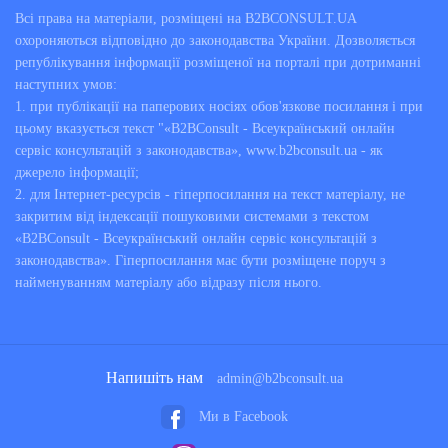
Всі права на матеріали, розміщені на B2BCONSULT.UA
Виборче право
охороняються відповідно до законодавства України. Дозволяється
републікування інформації розміщеної на порталі при дотриманні
Страхове право
наступних умов:
1. при публікації на паперових носіях обов'язкове посилання і при
Митне право
цьому вказується текст "«B2BConsult - Всеукраїнський онлайн
сервіс консультацій з законодавства», www.b2bconsult.ua - як
Розлучення подружжя
джерело інформації;
2. для Інтернет-ресурсів - гіперпосилання на текст матеріалу, не
Аліменти
закритим від індексації пошуковими системами з текстом
«B2BConsult - Всеукраїнський онлайн сервіс консультацій з
ДТП
законодавства». Гіперпосилання має бути розміщене поруч з
найменуванням матеріалу або відразу після нього.
Кредити банків
Цивільне право
Поділ майна
Напишіть нам
admin@b2bconsult.ua
Ми в Facebook