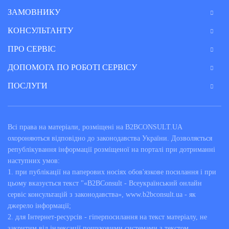
ЗАМОВНИКУ
КОНСУЛЬТАНТУ
ПРО СЕРВІС
ДОПОМОГА ПО РОБОТІ СЕРВІСУ
ПОСЛУГИ
Всі права на матеріали, розміщені на B2BCONSULT.UA
охороняються відповідно до законодавства України. Дозволяється
републікування інформації розміщеної на порталі при дотриманні
наступних умов:
1. при публікації на паперових носіях обов'язкове посилання і при
цьому вказується текст "«B2BConsult - Всеукраїнський онлайн
сервіс консультацій з законодавства», www.b2bconsult.ua - як
джерело інформації;
2. для Інтернет-ресурсів - гіперпосилання на текст матеріалу, не
закритим від індексації пошуковими системами з текстом