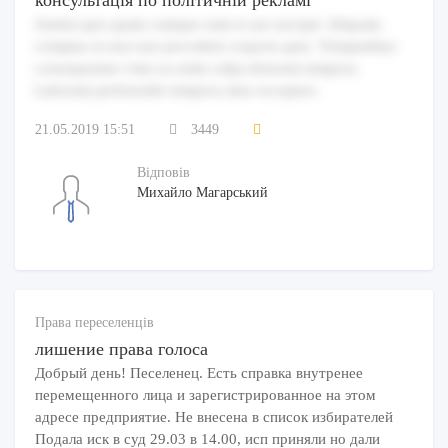
консультація по політичній рекламі
Autem quis quam cumque eum et aut suscipit. Aliquam
voluptas ut non iure provident corporis quia. Voluptatibus
consequuntur vitae ea enim culpa dolorem tempora.
Laborum perferendis tempora alias excepturi.
21.05.2019 15:51
3449
Відповів
Михайло Магарський
Права переселенців
лишение права голоса
Добрый день! Песеленец. Есть справка внутренее
перемещенного лица и зарегистрированное на этом
адресе предприятие. Не внесена в список избирателей
Подала иск в суд 29.03 в 14.00, исп приняли но дали