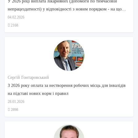
У 2026 році виплата лікарняних (допомоги по тимчасовій
непрацездатності) у відповідності з новим порядком - на що
звернути увагу
04.02.2026
2168
Сергій Гонтаровський
З 2026 року оплата за нестворення робочих місць для інвалідів
на підставі нових норм і правил
28.01.2026
2898