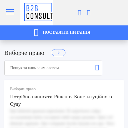
ПОСТАВИТИ ПИТАННЯ
Виборче право
9
Виборче право
Потрібно написати Рішення Конституційного
Суду
Qui deleniti quaerat aspernatur. Et asperiores culpa
accusantium dolor excepturi nihil saepe pariatur. Quis vel
deleniti sapiente. Qui voluptate facilis harum eos qui. Vero