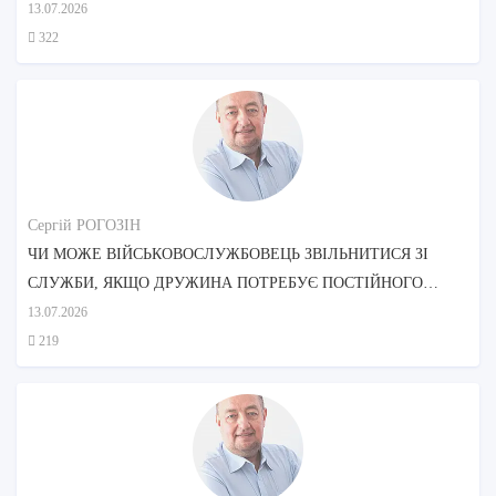
ДОГЛЯДОМ МАТЕРІ?
13.07.2026
322
Сергій РОГОЗІН
ЧИ МОЖЕ ВІЙСЬКОВОСЛУЖБОВЕЦЬ ЗВІЛЬНИТИСЯ ЗІ
СЛУЖБИ, ЯКЩО ДРУЖИНА ПОТРЕБУЄ ПОСТІЙНОГО
ДОГЛЯДУ?
13.07.2026
219