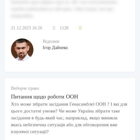
molestiae quia adipisci ipsa ut. Hic nisi exercitationem
repellat quibusdam et odit quae. Alias neque nisi qui
temporibus.
21.12.2023 16:26
1128
Відповів
Ігор Дайнеко
Виборче право
Питання щодо роботи ООН
Хто може зібрати засідання Генасамблеї ООН ? І які для
цього достатні умови? Чи може Україна зібрати таке
засідання в будь-який час, наприклад, якщо виникла
якась небезпечна ситуація або для обговорення вже
існуючої ситуації?