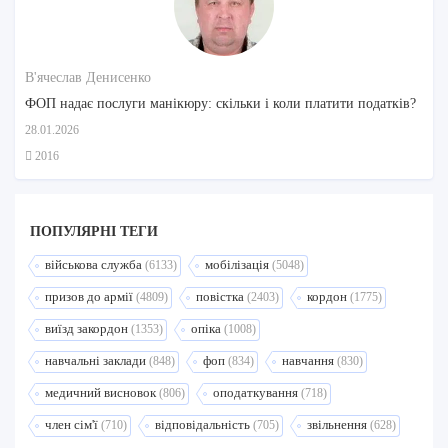
В'ячеслав Денисенко
ФОП надає послуги манікюру: скільки і коли платити податків?
28.01.2026
2016
ПОПУЛЯРНI ТЕГИ
військова служба
мобілізація
(6133)
(5048)
призов до армії
повістка
кордон
(4809)
(2403)
(1775)
виїзд закордон
опіка
(1353)
(1008)
навчальні заклади
фоп
навчання
(848)
(834)
(830)
медичний висновок
оподаткування
(806)
(718)
член сім'ї
відповідальність
звільнення
(710)
(705)
(628)