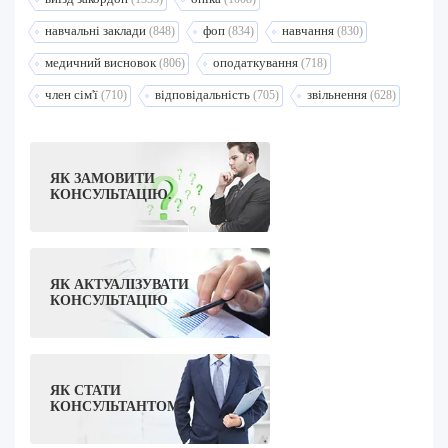
навчальні заклади
фоп
навчання
(848)
(834)
(830)
медичний висновок
оподаткування
(806)
(718)
член сім'ї
відповідальність
звільнення
(710)
(705)
(628)
ЯК ЗАМОВИТИ
КОНСУЛЬТАЦІЮ.
ЯК АКТУАЛІЗУВАТИ
КОНСУЛЬТАЦІЮ
ЯК СТАТИ
КОНСУЛЬТАНТОМ