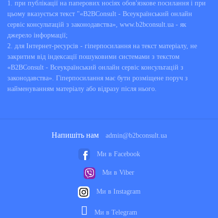
1. при публікації на паперових носіях обов'язкове посилання і при
цьому вказується текст "«B2BConsult - Всеукраїнський онлайн
сервіс консультацій з законодавства», www.b2bconsult.ua - як
джерело інформації;
2. для Інтернет-ресурсів - гіперпосилання на текст матеріалу, не
закритим від індексації пошуковими системами з текстом
«B2BConsult - Всеукраїнський онлайн сервіс консультацій з
законодавства». Гіперпосилання має бути розміщене поруч з
найменуванням матеріалу або відразу після нього.
Напишіть нам
admin@b2bconsult.ua
Ми в Facebook
Ми в Viber
Ми в Instagram
Ми в Telegram