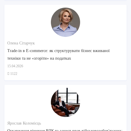
Олена Сітарчук
Trade-in в E-commerce: як структурувати бізнес вживаної
техніки та не «згоріти» на податках
15.04.2026
1122
Ярослав Коломієць
Оскарження рішення ВЛК та захист прав військовозобов'язаних: