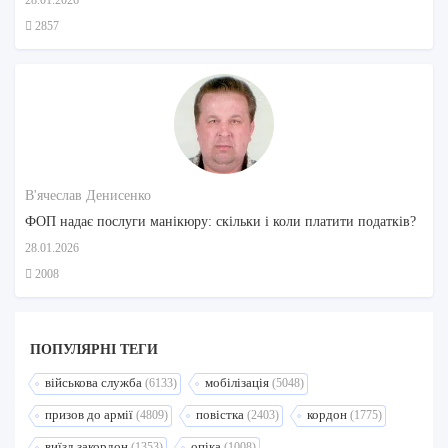
28.01.2026
2857
В'ячеслав Денисенко
ФОП надає послуги манікюру: скільки і коли платити податків?
28.01.2026
2008
ПОПУЛЯРНI ТЕГИ
військова служба
мобілізація
(6133)
(5048)
призов до армії
повістка
кордон
(4809)
(2403)
(1775)
виїзд закордон
опіка
(1353)
(1008)