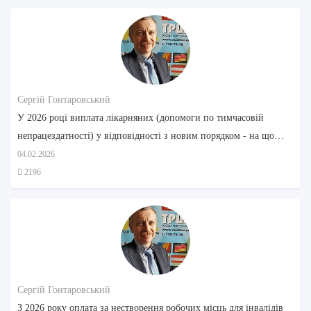
Сергій Гонтаровський
У 2026 році виплата лікарняних (допомоги по тимчасовій
непрацездатності) у відповідності з новим порядком - на що
звернути увагу
04.02.2026
2196
Сергій Гонтаровський
З 2026 року оплата за нестворення робочих місць для інвалідів