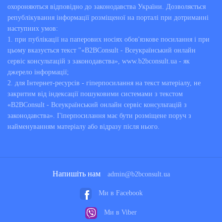
охороняються відповідно до законодавства України. Дозволяється
републікування інформації розміщеної на порталі при дотриманні
наступних умов:
1. при публікації на паперових носіях обов'язкове посилання і при
цьому вказується текст "«B2BConsult - Всеукраїнський онлайн
сервіс консультацій з законодавства», www.b2bconsult.ua - як
джерело інформації;
2. для Інтернет-ресурсів - гіперпосилання на текст матеріалу, не
закритим від індексації пошуковими системами з текстом
«B2BConsult - Всеукраїнський онлайн сервіс консультацій з
законодавства». Гіперпосилання має бути розміщене поруч з
найменуванням матеріалу або відразу після нього.
Напишіть нам
admin@b2bconsult.ua
Ми в Facebook
Ми в Viber