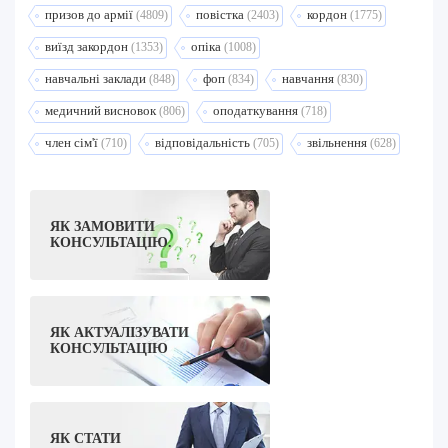
призов до армії
повістка
кордон
(4809)
(2403)
(1775)
виїзд закордон
опіка
(1353)
(1008)
навчальні заклади
фоп
навчання
(848)
(834)
(830)
медичний висновок
оподаткування
(806)
(718)
член сім'ї
відповідальність
звільнення
(710)
(705)
(628)
ЯК ЗАМОВИТИ
КОНСУЛЬТАЦІЮ.
ЯК АКТУАЛІЗУВАТИ
КОНСУЛЬТАЦІЮ
ЯК СТАТИ