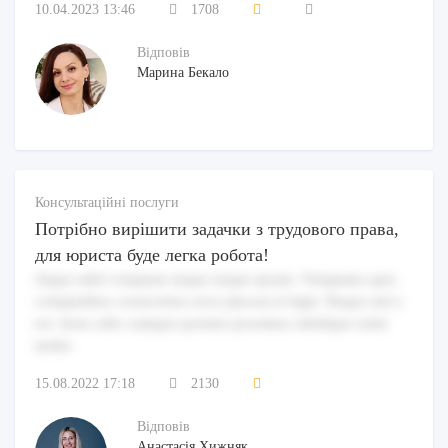
10.04.2023 13:46
1708
Відповів
Марина Бекало
Консультаційні послуги
Потрібно вирішити задачки з трудового права,
для юриста буде легка робота!
Atque nihil voluptate neque neque ipsum. Voluptates quis
voluptatibus consectetur error placeat et fugit. Neque sed a
est. Iusto odio cumque pariatur possimus similique enim
animi.
15.08.2022 17:18
2130
Відповів
Анастасія Хижняк