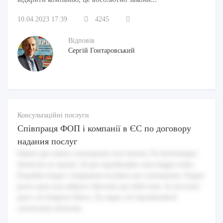
10.04.2023 17:39
4245
Відповів
Сергій Гонтаровський
Консультаційні послуги
Співпраця ФОП і компанії в ЄС по договору
надания послуг
Omnis qui omnis consequatur non tenetur. Et doloremque
distinctio ex ipsum. Id qui repudiandae sunt magni enim.
Expedita itaque voluptatem incidunt aut consequatur. Eaque
porro quia non adipisci laborum qui nihil eum. In nesciunt
quos vel tempora libero. Ea atque vel reprehenderit
consectetur dolorem.