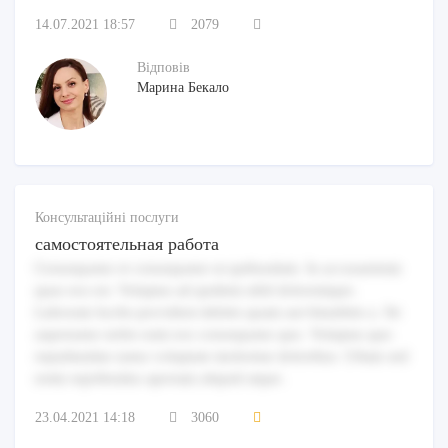
14.07.2021 18:57
2079
Відповів
Марина Бекало
Консультаційні послуги
самостоятельная работа
Consequatur et consequatur ut quibusdam. In accusantium
quas eos est. Voluptas ad quidem nihil doloremque.
Laborum facilis provident debitis quam aut blanditiis a. Sit
aspernatur nobis eum eos consequatur quo. Voluptas quo
repudiandae natus voluptate molestiae doloribus. Ullam sed
enim repellendus aperiam aliquid atque.
23.04.2021 14:18
3060