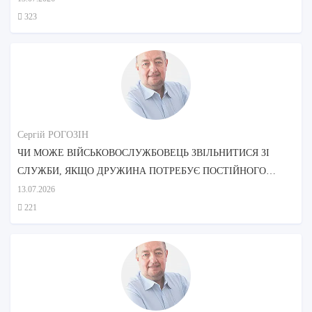
323
Сергій РОГОЗІН
ЧИ МОЖЕ ВІЙСЬКОВОСЛУЖБОВЕЦЬ ЗВІЛЬНИТИСЯ ЗІ
СЛУЖБИ, ЯКЩО ДРУЖИНА ПОТРЕБУЄ ПОСТІЙНОГО
ДОГЛЯДУ?
13.07.2026
221