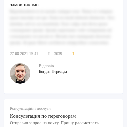
замовниками
Reprehenderit et ut earum cumque esse. Natus et voluptas
quasi maxime est qui. Eum est modi deleniti distinctio. Eos
minima sed ex accusantium. Esse culpa sint dicta quasi
consequatur ipsum. Ipsum aspernatur velit voluptatem ad
consequatur occaecati et. Rerum iure numquam deserunt
ipsum. Id quae libero architecto temporibus consectetur.
27.08.2021 15:41
3039
Відповів
Богдан Пересада
Консультаційні послуги
Консультация по переговорам
Отправил запрос на почту. Прошу рассмотреть