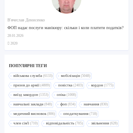
В'ячеслав Денисенко
ФОП надає послуги манікюру: скільки і коли платити податків?
28.01.2026
2020
ПОПУЛЯРНI ТЕГИ
військова служба
мобілізація
(6133)
(5048)
призов до армії
повістка
кордон
(4809)
(2403)
(1775)
виїзд закордон
опіка
(1353)
(1008)
навчальні заклади
фоп
навчання
(848)
(834)
(830)
медичний висновок
оподаткування
(806)
(718)
член сім'ї
відповідальність
звільнення
(710)
(705)
(628)