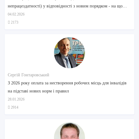
непрацездатності) у відповідності з новим порядком - на що
звернути увагу
04.02.2026
2173
Сергій Гонтаровський
З 2026 року оплата за нестворення робочих місць для інвалідів
на підставі нових норм і правил
28.01.2026
2914