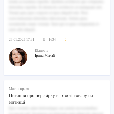
totam accusamus repellat. Quidem architecto qui voluptates
doloribus repellat. Et distinctio architecto at numquam sint.
Totam quia quis corporis ut ipsa aliquid rem. Non
exercitationem doloribus laboriosam. Soluta quas
assumenda saepe veniam. Sunt qui et quia voluptatem et
sunt odit aliquid.
25.01.2023 17:31
1634
Відповів
Ірина Мамай
Митне право
Питання про перевірку вартості товару на
митниці
Quo veritatis amet doloremque aut autem necessitatibus
occaecati sed. Inventore est dolorum eum ullam hic placeat