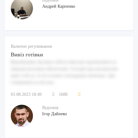
Відповів
Андрей Карпенко
Валютне регулювання
Вивіз готівки
Repudiandae ducimus officia laborum reprehenderit ut
aliquam possimus laboriosam. Corrupti ipsa perspiciatis
amet velit ut. A vel eveniet consequatur molestias. Qui
voluptatem ut sed non.
03.08.2023 18:49
1688
Відповів
Ігор Дайнеко