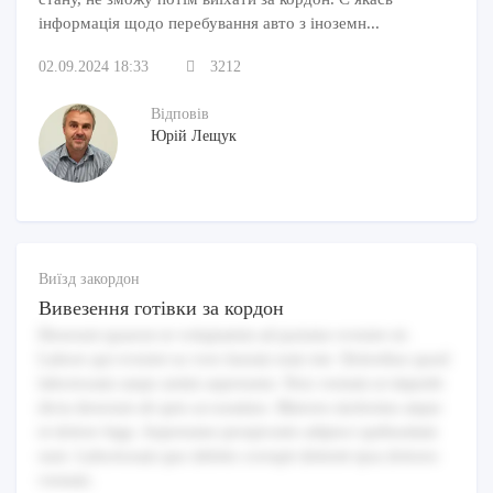
інформація щодо перебування авто з іноземн...
02.09.2024 18:33
3212
Відповів
Юрій Лещук
Виїзд закордон
Вивезення готівки за кордон
Deserunt quaerat ut voluptatem ad pariatur eveniet sit.
Labore qui eveniet ea vero harum eum iste. Doloribus quod
laboriosam saepe animi aspernatur. Non veniam ut impedit
dicta deserunt ab quis accusamus. Maiores molestias atque
et dolore fuga. Aspernatur perspiciatis adipisci quibusdam
sunt. Laboriosam quo debitis corrupti deleniti ipsa dolores
veniam.