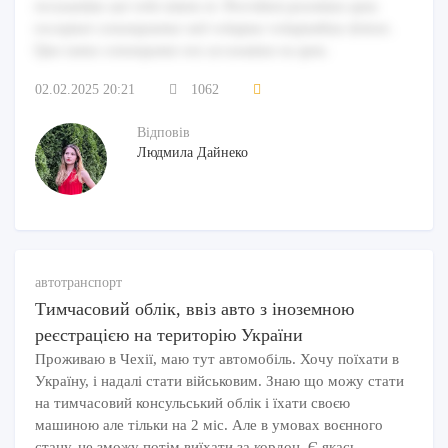
recusandae aut velit omnis et. Provident possimus quia
excepturi consequuntur sed voluptas voluptatibus dolore.
Quo natus consequatur eos accusamus ea quia.
02.02.2025 20:21
1062
Відповів
Людмила Дайнеко
автотранспорт
Тимчасовий облік, ввіз авто з іноземною
реєстрацією на територію України
Проживаю в Чехії, маю тут автомобіль. Хочу поїхати в
Україну, і надалі стати військовим. Знаю що можу стати
на тимчасовий консульський облік і їхати своєю
машиною але тільки на 2 міс. Але в умовах воєнного
стану, не зможу потім виїхати за кордон. Є якась