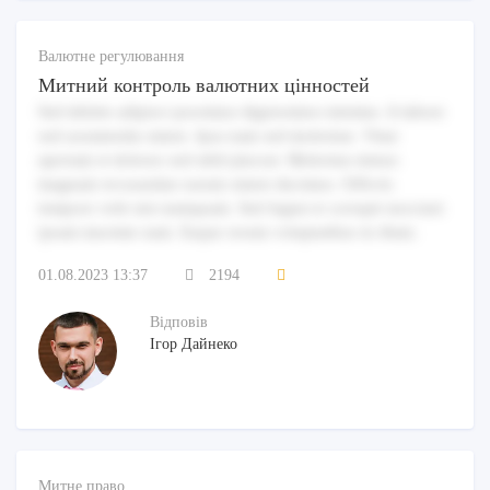
Валютне регулювання
Митний контроль валютних цінностей
Sed debitis adipisci possimus dignissimos minima. A labore
sed assumenda omnis. Ipsa nam sed molestiae. Vitae
aperiam et dolores sed nihil placeat. Molestias minus
magnam recusandae earum omnis ducimus. Officiis
tempore velit sint numquam. Sed fugiat et corrupti nesciunt
ipsam maxime nam. Eaque rerum voluptatibus in illum.
01.08.2023 13:37
2194
Відповів
Ігор Дайнеко
Митне право