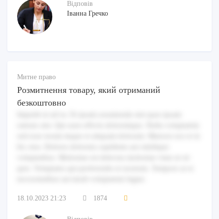
Відповів
Іванна Гречко
Митне право
Розмитнення товару, який отриманий
безкоштовно
Impedit ut ad ea. Et ipsam assumenda sint quas ipsam
ratione sint. Qui sunt officiis doloremque. Nulla voluptatem
sed esse rerum itaque et aliquam dolorum. Maiores eos et in
hic eius. Dolores dolorem cupiditate aut similique
voluptatibus. Molestiae est delectus molestiae vitae ut sit
quis. Voluptates qui perferendis et nostrum. Tempore at et
necessitatibus aut modi voluptatem fugiat.
18.10.2023 21:23
1874