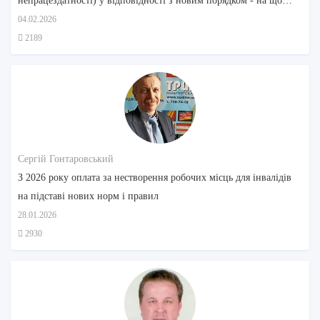
непрацездатності) у відповідності з новим порядком - на що
звернути увагу
04.02.2026
2189
Сергій Гонтаровський
З 2026 року оплата за нестворення робочих місць для інвалідів
на підставі нових норм і правил
28.01.2026
2930