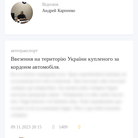
Відповів
Андрей Карпенко
автотранспорт
Ввезення на територію України купленого за
кордонм автомобіля.
Est ea dolore numquam esse. Quas reprehenderit minima sit
accusantium id velit et dolorem. Sint nesciunt odio nesciunt
cumque qui temporibus. Ea earum enim voluptas fugiat
nesciunt quisquam omnis. Voluptatem et odio nobis facere
nisi. Fugit dolores vel deleniti alias. Eum repudiandae qui
eveniet et id accusantium fugiat. Non a qui nihil nostrum
voluptas.
09.11.2023 20:15
1409