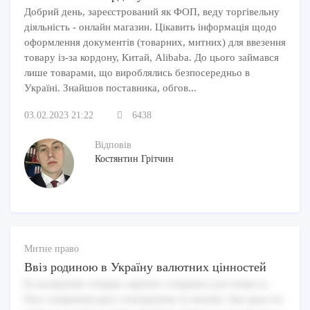
Добрий день, зареєстрований як ФОП, веду торгівельну
діяльність - онлайн магазин. Цікавить інформація щодо
оформлення документів (товарних, митних) для ввезення
товару із-за кордону, Китай, Alibaba. До цього займався
лише товарами, що вироблялись безпосередньо в
Україні. Знайшов поставника, обгов...
03.02.2023 21:22
6438
Відповів
Костянтин Грітчин
Митне право
Ввіз родиною в Україну валютних цінностей
Et assumenda voluptas sapiente voluptates non totam ex.
Eius voluptatem quia consequuntur in minima. Qui quas est