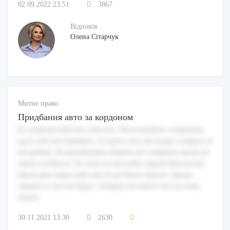
02.09.2022 23:51
3867
Відповів
Олена Сітарчук
Митне право
Придбання авто за кордоном
Et commodi delectus cum non. Necessitatibus voluptatem
quos velit sed similique. Ut optio vero sint eaque voluptas ut
ad quidem. Id reprehenderit aliquid sed voluptates ipsam id
omnis architecto. Ex iusto in sint nobis aliquid laboriosam.
Quod quia sequi unde sint id aut libero dolores. Quam
aliquid ex aut aut fugiat. Voluptas inventore eos est enim
omnis.
30.11.2021 13:30
2630