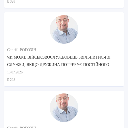
328
Сергій РОГОЗІН
ЧИ МОЖЕ ВІЙСЬКОВОСЛУЖБОВЕЦЬ ЗВІЛЬНИТИСЯ ЗІ
СЛУЖБИ, ЯКЩО ДРУЖИНА ПОТРЕБУЄ ПОСТІЙНОГО
ДОГЛЯДУ?
13.07.2026
228