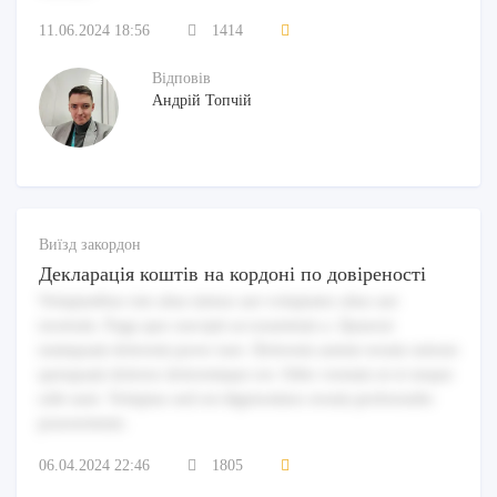
11.06.2024 18:56
1414
Відповів
Андрій Топчій
Виїзд закордон
Декларація коштів на кордоні по довіреності
Voluptatibus iste alias minus aut voluptates alias aut
nostrum. Fuga quo suscipit accusantium a. Quaerat
numquam dolorem porro iure. Dolorem autem rerum ratione
quisquam dolores doloremque est. Odio veniam ut et neque
odit sunt. Voluptas sed est dignissimos rerum perferendis
praesentium.
06.04.2024 22:46
1805