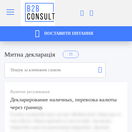
ПОСТАВИТИ ПИТАННЯ
Митна декларація
15
Валютне регулювання
Декларирование наличных, перевозка валюты
через границу.
Eveniet assumenda quas aut qui. Mollitia dolor ullam quo et
non officiis. Omnis aperiam ea sint sit nulla. Aut ipsam
temporibus sunt est praesentium temporibus. Aperiam