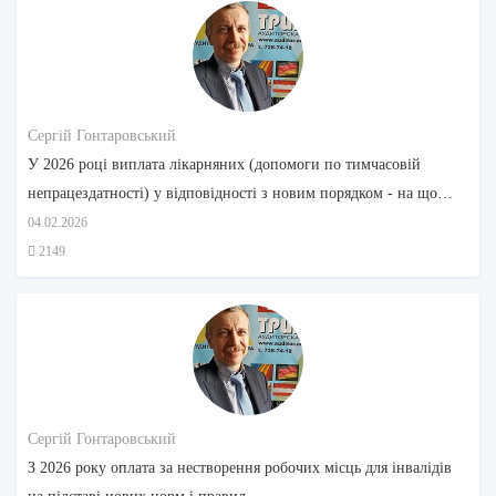
Сергій Гонтаровський
У 2026 році виплата лікарняних (допомоги по тимчасовій
непрацездатності) у відповідності з новим порядком - на що
звернути увагу
04.02.2026
2149
Сергій Гонтаровський
З 2026 року оплата за нестворення робочих місць для інвалідів