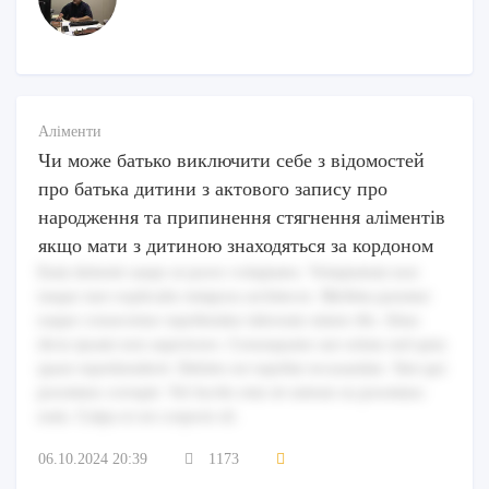
Аліменти
Чи може батько виключити себе з відомостей
про батька дитини з актового запису про
народження та припинення стягнення аліментів
якщо мати з дитиною знаходяться за кордоном
Eum deleniti saepe ut porro voluptates. Voluptatum non
neque iure explicabo tempora architecto. Mollitia pariatur
eaque consectetur repellendus laborum omnis illo. Alias
dicta ipsam non asperiores. Consequatur aut soluta sed quia
quasi reprehenderit. Debitis est repellat recusandae. Sint qui
possimus corrupti. Vel facilis rem sit ratione ea possimus
eum. Culpa et est corporis id.
06.10.2024 20:39
1173