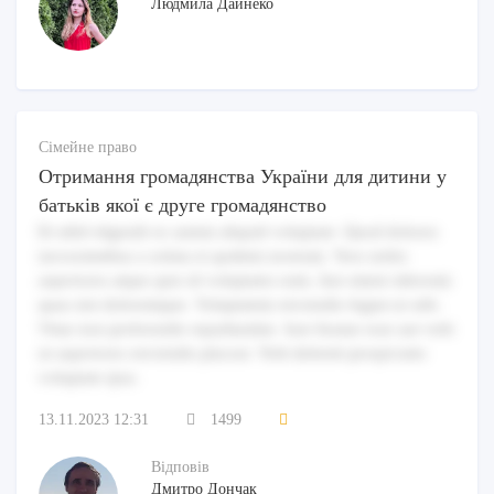
Людмила Дайнеко
Сімейне право
Отримання громадянства України для дитини у
батьків якої є друге громадянство
Et nihil eligendi ex autem aliquid voluptate. Quod dolores
necessitatibus a soluta et quidem nostrum. Vero nobis
asperiores atque quis id voluptates eum. Aut omnis laborum
quas nisi doloremque. Voluptatem reiciendis fugiat ut odit.
Vitae non perferendis repudiandae. Iure beatae esse aut velit
ut asperiores reiciendis placeat. Velit deleniti perspiciatis
voluptate ipsa.
13.11.2023 12:31
1499
Відповів
Дмитро Дончак