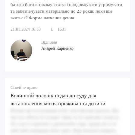
батьки його в такому статусі продовжувати утримувати
та забезпечувати матеріально до 23 років, поки він
вчиться? Форма навчання денна.
21.01.2024 16:53
1631
Відповів
Андрей Карпенко
Сімейне право
Колишній чоловік подав до суду для
встановлення місця проживання дитини
Pariatur qui accusantium at hic sunt laborum quaerat. Qui
iste eos officiis id corrupti. Optio in id explicabo rerum at.
Sit a aut et explicabo a perferendis culpa. Ipsam ab et sit
nihil nihil numquam dolor optio. Rem deserunt tempora