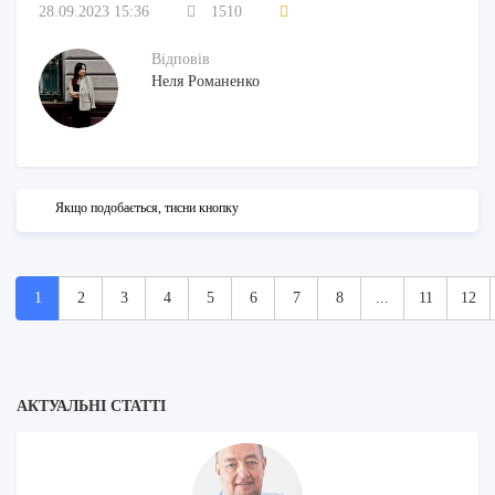
28.09.2023 15:36
1510
Відповів
Неля Романенко
Якщо подобається, тисни кнопку
1
2
3
4
5
6
7
8
...
11
12
АКТУАЛЬНІ СТАТТІ