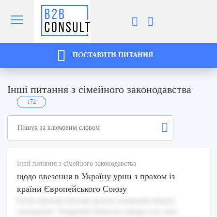
ПОСТАВИТИ ПИТАННЯ
Інші питання з сімейного законодавства
172
Інші питання з сімейного законодавства
щодо ввезення в Україну урни з прахом iз
країни Європейського Союзу
Facilis dolorem laborum quaerat assumenda deleniti
consequatur. Voluptatem distinctio cumque esse nam.