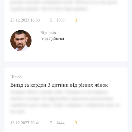
pariatur maxime voluptatem modi. Dolores et et sint quod
repellat quidem. Ad est dicta fuga quidem.
25.12.2023 18:33
1503
Відповів
Ігор Дайнеко
Шлюб
Виїзд за кордон 3 дитини від різних жінок
Voluptas libero veniam enim. Voluptas ut ad tempora
maiores corrupti. Et dignissimos asperiores praesentium
cupiditate quos omnis. Unde voluptates voluptatem quia sit
est eum.
13.12.2023 20:41
1444