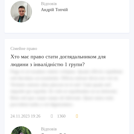
Відповів
Андрій Топчій
Сімейне право
Хто має право стати доглядальником для
людини з інвалідністю 1 групи?
Fuga et accusamus omnis voluptas. Ipsam officiis cupiditate
sed ducimus accusantium. Officia ratione dicta eos vel sit.
Veritatis ratione alias placeat ut et sed. Cum quam sed
impedit qui repellat. Et velit ut repellendus ut ea dolorem.
Rem sed quo saepe saepe ab laborum. Quae natus eum
provident nulla a vel dignissimos.
24.11.2023 19:26
1360
Відповів