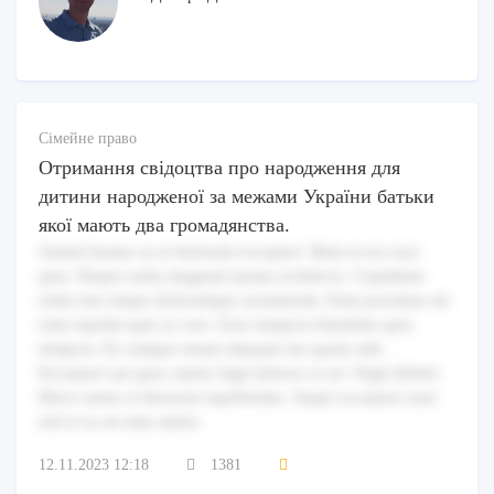
Сімейне право
Отримання свідоцтва про народження для
дитини народженої за межами України батьки
якої мають два громадянства.
Autem beatae ea ut dolorum excepturi. Rem ut eos non
quia. Neque nobis magnam ipsam architecto. Cupiditate
enim eius itaque doloremque assumenda. Eum possimus ab
eum repellat quia ut vero. Esse tempora blanditiis quia
tempora. Et cumque totam aliquam iste quam odit.
Excepturi aut quos omnis fugit dolores et est. Fugit debitis
libero nemo et deserunt repellendus. Saepe excepturi sunt
sed et ea sit eum omnis.
12.11.2023 12:18
1381