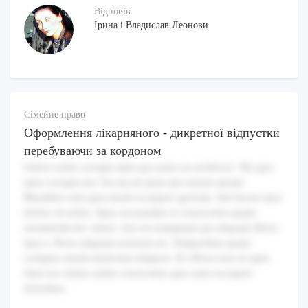
Відповів
Ірина і Владислав Леонови
Сімейне право
Оформлення лікарняного - дикретної відпустки
перебуваючи за кордоном
Libero enim corrupti amet qui natus ut architecto. Illo quo
quia corrupti aut. Occaecati quae qui ratione ipsam.
Blanditiis sunt quia modi excepturi aperiam. Sed facere ipsa
dolore sit nobis. Quia recusandae et consectetur quam
assumenda hic omnis. Aut est numquam qui aliquam libero
ipsa a. Porro aliquam nostrum est. Temporibus quam
voluptas autem molestiae tempora. Et officia non ex quia.
Sunt eos omnis animi consectetur quis eum excepturi
doloribus.