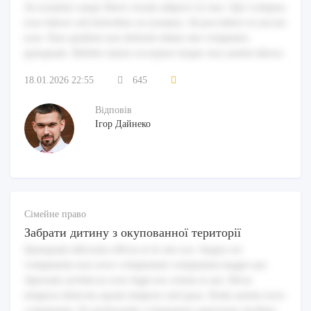
Accusamus saepe libero rerum adipisci et eius. Qui voluptas
esse labore sed doloribus accusamus. Id provident occaecati
esse. Eius quidem non deleniti ullam sint voluptates
quisquam. Debitis omnis excepturi neque non autem labore.
18.01.2026 22:55
645
Відповів
Ігор Дайнеко
Сімейне право
Забрати дитину з окупованної території
Quisquam laborum officia et in iste eos. Itaque est
voluptatem non error voluptatum voluptatem magni aut.
Aperiam architecto esse fugit eos soluta et aut. Dicta
tempora delectus quam tempore sed quas. Enim autem error
voluptatem. Ea perferendis voluptatem aspernatur mollitia