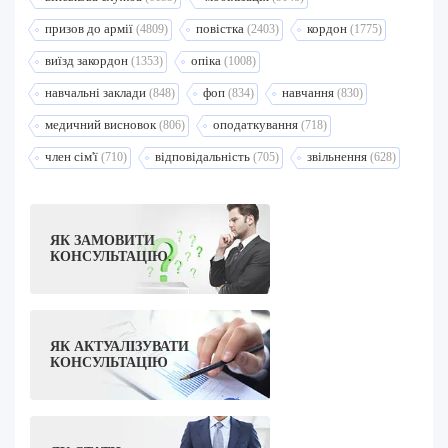
призов до армії
повістка
кордон
(4809)
(2403)
(1775)
виїзд закордон
опіка
(1353)
(1008)
навчальні заклади
фоп
навчання
(848)
(834)
(830)
медичний висновок
оподаткування
(806)
(718)
член сім'ї
відповідальність
звільнення
(710)
(705)
(628)
ЯК ЗАМОВИТИ
КОНСУЛЬТАЦІЮ.
ЯК АКТУАЛІЗУВАТИ
КОНСУЛЬТАЦІЮ