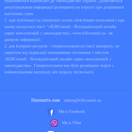
охороняються відповідно до законодавства України. Дозволяється
републікування інформації розміщеної на порталі при дотриманні
наступних умов:
1. при публікації на паперових носіях обов'язкове посилання і при
цьому вказується текст "«B2BConsult - Всеукраїнський онлайн
сервіс консультацій з законодавства», www.b2bconsult.ua - як
джерело інформації;
2. для Інтернет-ресурсів - гіперпосилання на текст матеріалу, не
закритим від індексації пошуковими системами з текстом
«B2BConsult - Всеукраїнський онлайн сервіс консультацій з
законодавства». Гіперпосилання має бути розміщене поруч з
найменуванням матеріалу або відразу після нього.
Напишіть нам
admin@b2bconsult.ua
Ми в Facebook
Ми в Viber