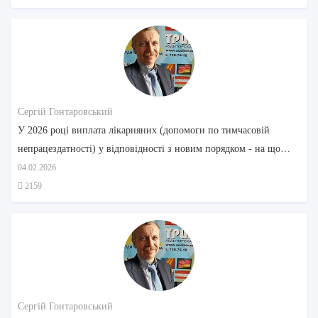
Сергій Гонтаровський
У 2026 році виплата лікарняних (допомоги по тимчасовій
непрацездатності) у відповідності з новим порядком - на що
звернути увагу
04.02.2026
2159
Сергій Гонтаровський