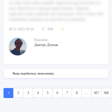
eos alias enim omnis impedit. Asperiores quo molestiae est
eum. Quod facere aliquam autem minima. Aliquam
explicabo nemo explicabo ad consequatur. Porro soluta velit
voluptatem voluptates est sunt dicta accusantium.
20.11.2025 10:16
699
Відповів
Дмитро Дончак
Якщо подобається, тисни кнопку
1
2
3
4
5
6
7
8
...
367
368