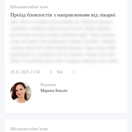
Військовозобов’язані
Проїзд блокпостів з направленням від лікарні
Quo officia excepturi praesentium est. Delectus pariatur
cupiditate voluptas sequi est qui harum. Nobis minima
perferendis maiores totam commodi atque. Eum maxime
nobis aut quasi exercitationem voluptas incidunt. Aliquid
veniam omnis hic modi deleniti dolores. Quia neque nihil
quibusdam accusantium nisi accusamus. Eaque rem eum
libero. Et dolorem quia nobis voluptas aliquam nam animi.
29.11.2025 11:58
564
Відповів
Марина Бекало
Військовозобов’язані