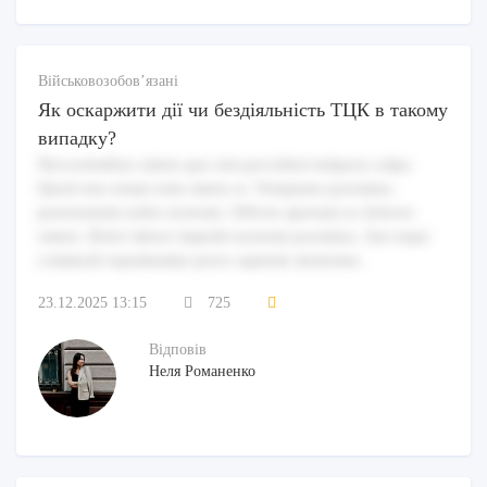
Військовозобов’язані
Як оскаржити дії чи бездіяльність ТЦК в такому
випадку?
Necessitatibus omnis quo sint provident tempora culpa.
Quod eius totam eum omnis et. Voluptates possimus
praesentium nobis nostrum. Officiis aperiam ex dolores
omnis. Dolor labore impedit nostrum possimus. Aut sequi
commodi repudiandae porro sapiente molestiae.
23.12.2025 13:15
725
Відповів
Неля Романенко