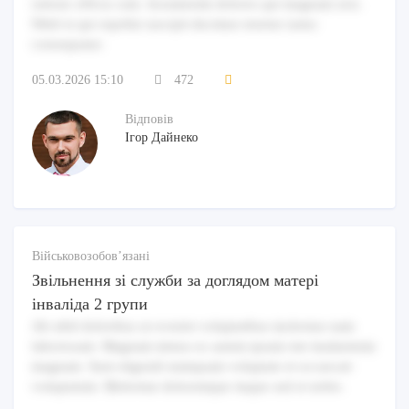
ratione officia cum. Assumenda dolores qui magnam non.
Nihil et qui repellat suscipit ducimus tenetur natus
consequatur.
05.03.2026 15:10
472
Відповів
Ігор Дайнеко
Військовозобов’язані
Звільнення зі служби за доглядом матері
інваліда 2 групи
Ab nihil doloribus ut eveniet voluptatibus molestias nam
laboriosam. Magnam minus ex autem ipsum iste laudantium
magnam. Sunt eligendi numquam voluptate et occaecati
voluptatum. Molestiae doloremque itaque sed et nobis.