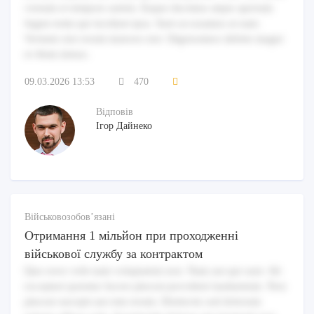
veniam et tempore autem. Eaque ducimus atque aperiam
fugiat enim qui incidunt ipsa. Sunt accusamus at nam.
Veritatis nisi rerum maiores nisi. Dignissimos debitis magni
et illum minus.
09.03.2026 13:53
470
Відповів
Ігор Дайнеко
Військовозобов’язані
Отримання 1 мільйон при проходженні
військової службу за контрактом
Quo error velit nam voluptatem non. Nam aut qui sunt. Ab
excepturi pariatur facere placeat provident laudantium. Non
placeat suscipit aut rem rerum. Distinctio sed dolorum