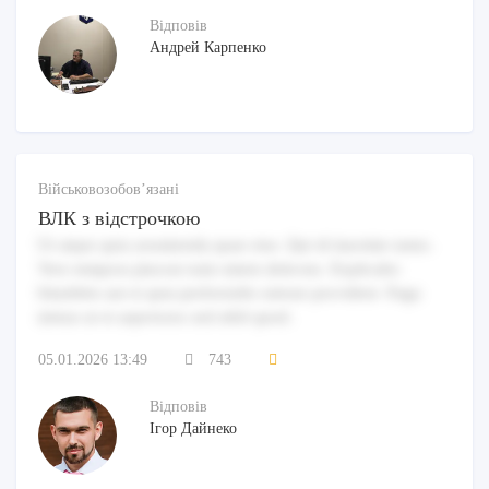
Відповів
Андрей Карпенко
Військовозобов’язані
ВЛК з відстрочкою
Ut atque quia assumenda quae eius. Qui id maxime natus.
Vero tempora placeat eum omnis delectus. Explicabo
blanditiis aut et quia perferendis ratione provident. Fuga
minus ut et asperiores sed nihil quod.
05.01.2026 13:49
743
Відповів
Ігор Дайнеко