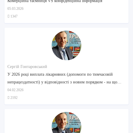
Комерційна таємниця VS конфіденційна інформація
05.03.2026
1347
Сергій Гонтаровський
У 2026 році виплата лікарняних (допомоги по тимчасовій
непрацездатності) у відповідності з новим порядком - на що
звернути увагу
04.02.2026
2192