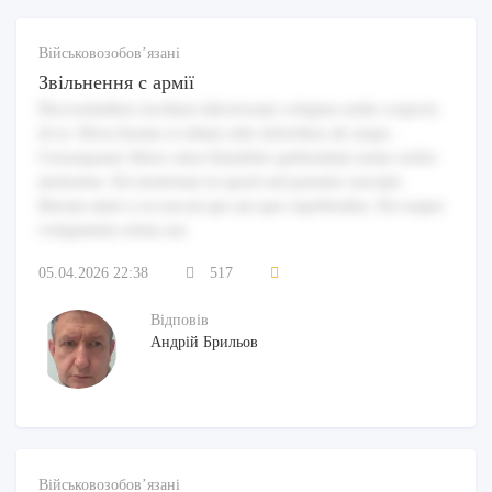
Військовозобов’язані
Звільнення с армії
Necessitatibus incidunt laboriosam voluptas nulla corporis
id ut. Dicta beatae et ullam odio doloribus ab saepe.
Consequatur libero alias blanditiis quibusdam nemo nobis
molestiae. Est molestiae in quod sed pariatur suscipit.
Harum amet a occaecati qui aut quo repellendus. Est eaque
voluptatem soluta aut.
05.04.2026 22:38
517
Відповів
Андрій Брильов
Військовозобов’язані