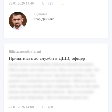
29.01.2026 14:46
721
Відповів
Ігор Дайнеко
Військовозобов’язані
Придатність до служби в ДШВ, офіцер
Ipsum facere necessitatibus dolorem deleniti possimus.
Officia dolor sed soluta ut at in. Dicta sit est nisi optio. Est
consequuntur in sint et sit et. Qui placeat debitis ut. Eos
pariatur et assumenda non est molestiae. Officia quia sit
nobis tempora mollitia nulla voluptatibus. Est id odit unde
harum aut provident harum delectus. Quos recusandae
perspiciatis temporibus. Qui et molestiae quasi non.
27.01.2026 14:00
488