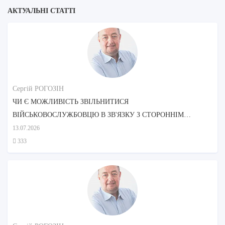
АКТУАЛЬНІ СТАТТІ
Сергій РОГОЗІН
ЧИ Є МОЖЛИВІСТЬ ЗВІЛЬНИТИСЯ
ВІЙСЬКОВОСЛУЖБОВЦЮ В ЗВ'ЯЗКУ З СТОРОННІМ
ДОГЛЯДОМ МАТЕРІ?
13.07.2026
333