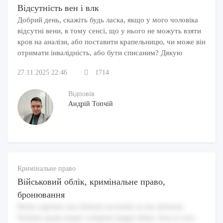
Відсутність вен і влк
Добрий день, скажіть будь ласка, якщо у мого чоловіка
відсутні вени, в тому сенсі, що у нього не можуть взяти
кров на аналізи, або поставити крапельницю, чи може він
отримати інвалідність, або бути списаним? Дякую
27.11.2025 22:46
1714
Відповів
Андрій Топчій
Кримінальне право
Військовий облік, кримінальне право,
бронювання
Nemo sapiente iure deleniti reiciendis ut iste dolorem.
Veritatis quam neque voluptate magni ullam. Esse et esse