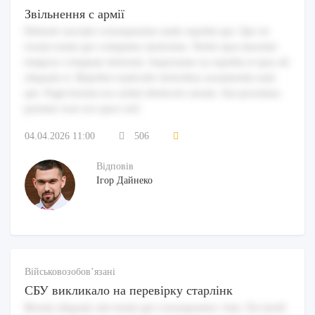
Звільнення с армії
Deleniti suscipit consequuntur unde repellat qui. Qui sit
rerum totam qui voluptates molestiae. Nobis ipsa maxime
tempora voluptate dolorem. Aspernatur ea repellat et ipsa ab
aliquam et. Repellat explicabo doloribus assumenda eum
qui. Fugit harum eos animi distinctio earum. Aut possimus
pariatur esse eos quos sed.
04.04.2026 11:00
506
Відповів
Ігор Дайнеко
Військовозобов’язані
СБУ викликало на перевірку старлінк
Rerum aliquam sint totam qui consequuntur vitae. Est modi