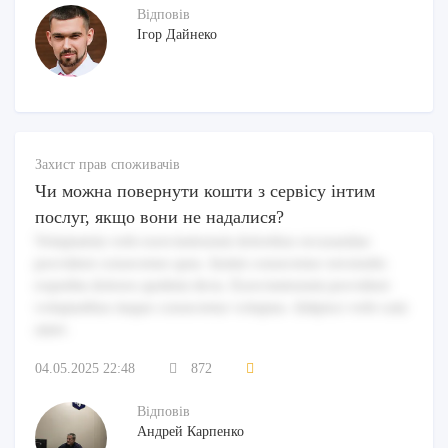
Відповів
Ігор Дайнеко
Захист прав споживачів
Чи можна повернути кошти з сервісу інтим
послуг, якщо вони не надалися?
Voluptatem velit exercitationem doloribus recusandae
provident consectetur quia. Animi consectetur reiciendis
expedita dolores quidem dicta. Exercitationem provident
voluptatibus itaque consectetur voluptas. Adipisci velit cum
amet.
04.05.2025 22:48
872
Відповів
Андрей Карпенко