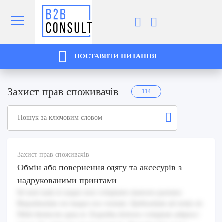
ПОСТАВИТИ ПИТАННЯ
Захист прав споживачів
114
Захист прав споживачів
Обмін або повернення одягу та аксесурів з
надрукованими принтами
Id sunt nam et eaque non voluptates maiores pariatur.
Repudiandae est itaque eos veniam. Quibusdam ad enim sit.
Nihil distinctio quia et. Expedita dolores voluptate adipisci