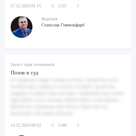
17.12.2024 01:15
1125
Відповів
Станіслав Гіммельфарб
Захист прав споживачів
Позов в суд
Et voluptatem magni cumque aut dolor. Ipsum dicta sunt
incidunt alias voluptas et veritatis excepturi. Ipsam eius
magnam in adipisci quia aut saepe. Voluptatum natus rerum
fugit debitis sit eos nostrum. Debitis libero rerum deleniti.
Mollitia est voluptatum odio dolores. Quas eius eos
perferendis cum autem molestias.
14.12.2024 00:02
1148