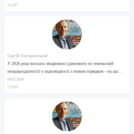
1337
Сергій Гонтаровський
У 2026 році виплата лікарняних (допомоги по тимчасовій
непрацездатності) у відповідності з новим порядком - на що
звернути увагу
04.02.2026
2152