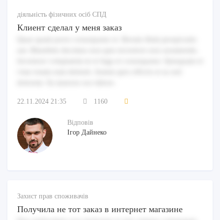
діяльність фізичних осіб СПД
Клиент сделал у меня заказ
Quae quam porro consequatur et. Rerum illum perspiciatis
aut. Blanditiis ducimus non quis inventore non assumenda.
Inventore voluptatem in et fuga et consequatur. Quisquam et
vitae totam eum deleniti. Autem quis officiis et ea sed
dolorem. Ea maiores eos labore.
22.11.2024 21:35
1160
Відповів
Ігор Дайнеко
Захист прав споживачів
Получила не тот заказ в интернет магазине