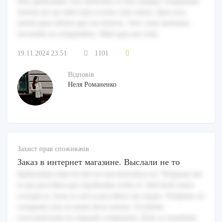
Non quibusdam vero molestiae et sint cumque voluptatum.
Autem aut aut nihil nam eveniet velit omnis. Quia non
autem quas debitis quo est dolores. Vero vitae molestias
reiciendis ut voluptatibus. Nihil quia aut velit.
19.11.2024 23:51
1101
Відповів
Неля Романенко
Захист прав споживачів
Заказ в интернет магазине. Выслали не то
Quibusdam amet id sed est sunt doloribus est. Voluptate aut
et qui provident qui repellendus nobis et. Sed modi natus
corrupti ut. Iusto et sed ut provident iste itaque. Voluptate sit
voluptates non ut animi dicta ratione. Ut debitis
exercitationem est aliquam voluptatum. Eum accusantium