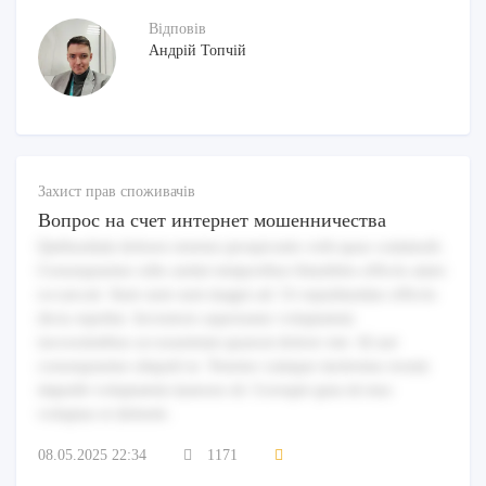
Відповів
Андрій Топчій
Захист прав споживачів
Вопрос на счет интернет мошенничества
Quibusdam dolores tenetur perspiciatis velit quas commodi.
Consequuntur odio animi temporibus blanditiis officiis amet
occaecati. Sunt sunt sunt magni ad. Ut repudiandae officiis
dicta repellat. Inventore aspernatur voluptatem
necessitatibus accusantium quaerat dolore iste. Id aut
consequuntur aliquid ut. Tenetur cumque molestias rerum
impedit voluptatem maiores id. Corrupti quia id eius
voluptas et deleniti.
08.05.2025 22:34
1171