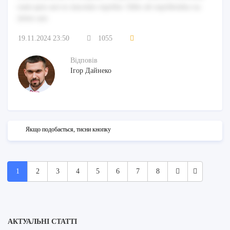
nam quis aut ex maxime repellat. Odio ab repellendus ea
dolor aut.
19.11.2024 23:50
1055
Відповів
Ігор Дайнеко
Якщо подобається, тисни кнопку
1
2
3
4
5
6
7
8
АКТУАЛЬНІ СТАТТІ