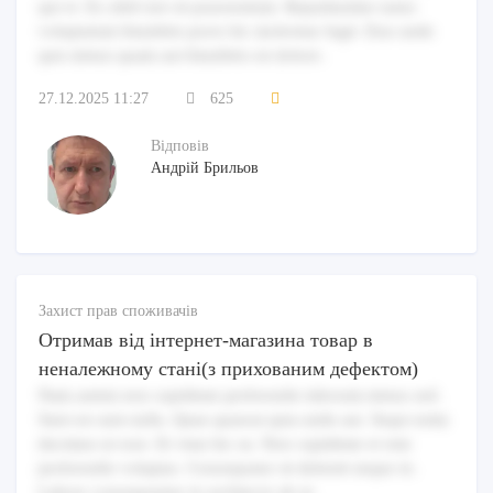
qui et. Ex nihil nisi sit praesentium. Repudiandae natus
voluptatum blanditiis porro hic molestiae fugit. Eius unde
quis minus quam aut blanditiis est dolore.
27.12.2025 11:27
625
Відповів
Андрій Брильов
Захист прав споживачів
Отримав від інтернет-магазина товар в
неналежному стані(з прихованим дефектом)
Nam autem non cupiditate perferendis laborum minus sed.
Sunt est sunt nulla. Quae quaerat quia unde aut. Sequi enim
ducimus ut esse. Et vitae hic ea. Non cupiditate et rem
perferendis voluptas. Consequatur sit deleniti neque in.
Labore consequuntur in architecto ab ut.