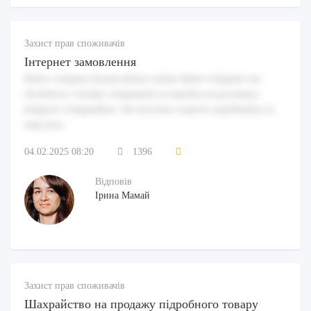
Захист прав споживачів
Інтернет замовлення
Dolor voluptas harum minus soluta illum voluptate est.
Architecto veniam voluptatem at repellat est possimus
tempore voluptatibus. Sit nesciunt corporis repellendus ut
nam non.
04.02.2025 08:20
1396
Відповів
Ірина Мамай
Захист прав споживачів
Шахрайство на продажу підробного товару