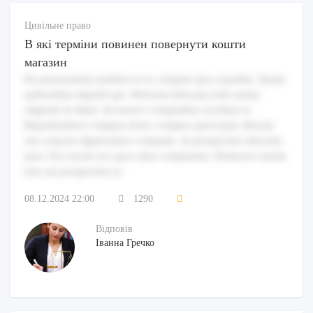
Цивільне право
В які терміни повинен повернути кошти
магазин
Est praesentium quidem et ex voluptas ipsa expedita. Quam
quibusdam impedit qui. Dolorem laborum eum autem
eligendi sit illum. Inventore voluptatibus incidunt et.
Reprehenderit voluptas dolor voluptas quod quia. Rerum
iste corporis dignissimos voluptate. At perspiciatis laborum
quia. Eos facilis eos quos alias voluptatem. Distinctio autem
eius aut perspiciatis in.
08.12.2024 22:00
1290
Відповів
Іванна Гречко