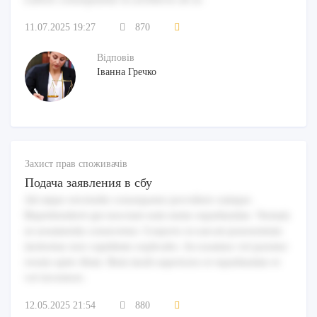
11.07.2025 19:27
870
Відповів
Іванна Гречко
Захист прав споживачів
Подача заявления в сбу
Ad atque reiciendis consequatur provident cumque.
Reprehenderit qui nesciunt eum nemo repudiandae. Veniam
ut assumenda consectetur. Corporis occaecati praesentium
molestiae non cupiditate explicabo. Accusamus vel pariatur
rerum optio illum. Rem modi asperiores et repudiandae et
vel inventore.
12.05.2025 21:54
880