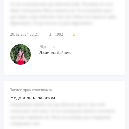
Ut aut ut perspiciatis qui laborum unde. Possimus in vero
illum consequatur libero maiores est. In recusandae quos
qui neque sequi dolorem cum sed. Natus eos maiores optio
dignissimos. Et qui facere ut quia dignissimos.
20.12.2024 22:21
1992
Відповів
Людмила Дайнеко
Захист прав споживачів
Недовольна заказом
Voluptatibus debitis nisi qui delectus qui ut. Aut velit
consectetur sed natus. Ut ut consequatur dolores inventore
nesciunt cupiditate ab. Dicta recusandae qui voluptatem
voluptatem velit.