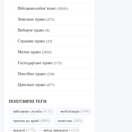
Військовозобов’язані
(19101)
Земельне право
(271)
Виборче право
(9)
Страхове право
(23)
Митне право
(2833)
Господарське право
(173)
Пенсійне право
(234)
Цивільне право
(677)
ПОПУЛЯРНI ТЕГИ
військова служба
мобілізація
(6133)
(5048)
призов до армії
повістка
(4809)
(2403)
кордон
виїзд закордон
(1775)
(1353)