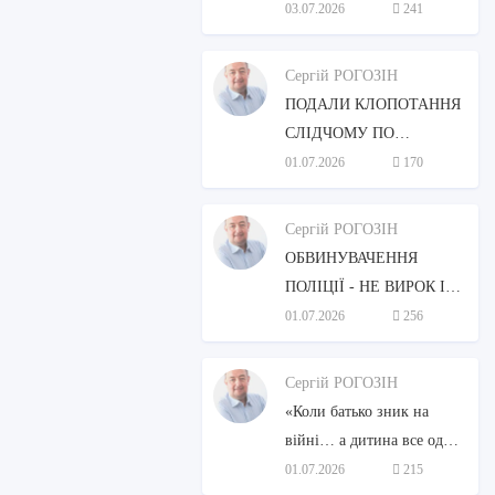
ЗАКОНОДАВСТВОМ
03.07.2026
241
УКРАЇНИ, АНАЛІЗ,
МОЖЛИВОСТІ
Сергій РОГОЗІН
НАБУТТЯ.
ПОДАЛИ КЛОПОТАННЯ
СЛІДЧОМУ ПО
КРИМІНАЛЬНОМУ
01.07.2026
170
ПРОВАДЖЕННІ І
ОТРИМАЛИ ВІДМОВУ,
Сергій РОГОЗІН
ЩО РОБИТИ?
ОБВИНУВАЧЕННЯ
ПОЛІЦІЇ - НЕ ВИРОК І
НЕ СТРОК.
01.07.2026
256
Сергій РОГОЗІН
«Коли батько зник на
війні… а дитина все одно
має право знати правду»
01.07.2026
215