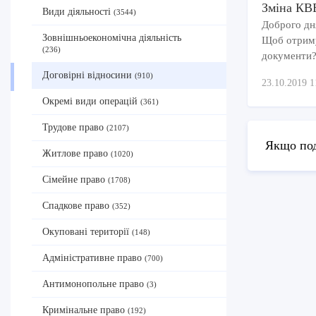
Зміна КВ
Види діяльності
(3544)
Доброго дн
Зовнішньоекономічна діяльність
Щоб отримув
(236)
документи? 
Договірні відносини
(910)
23.10.2019 1
Окремі види операцій
(361)
Трудове право
(2107)
Якщо под
Житлове право
(1020)
Сімейне право
(1708)
Спадкове право
(352)
Окуповані території
(148)
Адміністративне право
(700)
Антимонопольне право
(3)
Кримінальне право
(192)