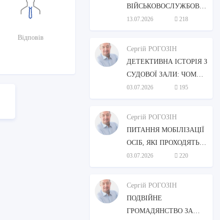
ВІЙСЬКОВОСЛУЖБОВЕЦЬ
ЗВІЛЬНИТИСЯ ЗІ
13.07.2026
218
СЛУЖБИ, ЯКЩО
Відповів
ДРУЖИНА ПОТРЕБУЄ
Сергій РОГОЗІН
ПОСТІЙНОГО
ДЕТЕКТИВНА ІСТОРІЯ З
ДОГЛЯДУ?
СУДОВОЇ ЗАЛИ: ЧОМУ
ПОЛІЦІЮ “СПІЙМАЛИ
03.07.2026
195
НА ПОМИЛЦІ”?
Сергій РОГОЗІН
ПИТАННЯ МОБІЛІЗАЦІЇ
ОСІБ, ЯКІ ПРОХОДЯТЬ
ЗАМІСНУ
03.07.2026
220
ПІДТРИМУВАЛЬНУ
ТЕРАПІЮ (ЗПТ)
Сергій РОГОЗІН
ПОДВІЙНЕ
ГРОМАДЯНСТВО ЗА