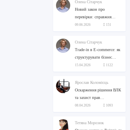
Олена Сітарчук
Новий закон про
перевірки: справжня
дерегуляція чи чергова
09.06.2026
151
декларація?
Олена Сітарчук
Trade-in в E-commerce: як
структурувати бізнес
вживаної техніки та не
15.04.2026
1122
«згоріти» на податках
Ярослав Коломієць
Оскарження рішення ВЛК
та захист прав
військовозобов'язаних:
08.04.2026
1093
покроковий алгоритм від
адвоката
Тетяна Морозюк