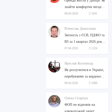
Оренда житла у Дніпрі: як
знайти комфортне місце
для життя (юридичні та
08.04.2026
1041
інші аспекти)
В'ячеслав Денисенко
Звітність з ЄСВ, ПДФО та
ВЗ за 1 квартал 2026 року
ФОП подають за старою
07.04.2026
1224
формою
Ярослав Коломієць
Як розлучитися в Україні,
перебуваючи за кордоном:
Покрокова інструкція від
06.04.2026
1088
адвоката
Олена Сітарчук
ФОП не відповів на
адвокатський запит: