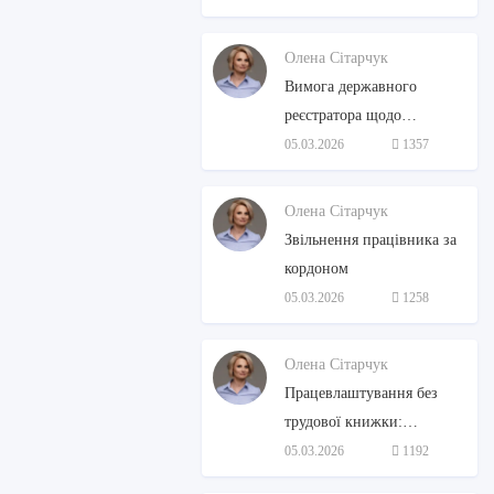
Олена Сітарчук
Вимога державного
реєстратора щодо
структури власності: як
05.03.2026
1357
діяти бізнесу
Олена Сітарчук
Звільнення працівника за
кордоном
05.03.2026
1258
Олена Сітарчук
Працевлаштування без
трудової книжки:
алгоритм дій для
05.03.2026
1192
роботодавця