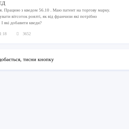
ЕД
я. Працюю з кведом 56.10 . Маю патент на торгову марку.
ати вітсоток роялті, як від франчизи які потрібно
І які добавити кведи?
1:18
3652
обається, тисни кнопку