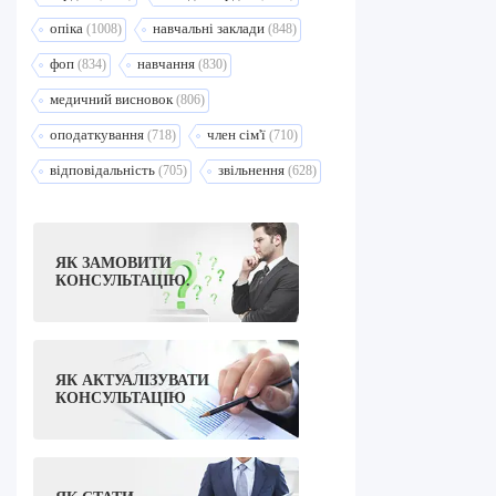
опіка
навчальні заклади
(1008)
(848)
фоп
навчання
(834)
(830)
медичний висновок
(806)
оподаткування
член сім'ї
(718)
(710)
відповідальність
звільнення
(705)
(628)
ЯК ЗАМОВИТИ
КОНСУЛЬТАЦІЮ.
ЯК АКТУАЛІЗУВАТИ
КОНСУЛЬТАЦІЮ