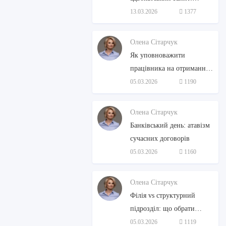
стратити не можна
13.03.2026
1377
помилувати
Олена Сітарчук
Як уповноважити
працівника на отримання
ТМЦ: три зручні способи
05.03.2026
1190
без зайвої бюрократії
Олена Сітарчук
Банківський день: атавізм
сучасних договорів
05.03.2026
1160
Олена Сітарчук
Філія vs структурний
підрозділ: що обрати
бізнесу
05.03.2026
1119