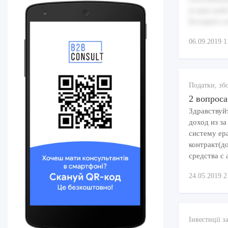
ut quia unde
Excepturi c
06.09.2019 1
Податки, зб
2 вопроса
Здравствуй
доход из за
систему ep
контракт(д
средства с 
24.05.2019 2
Інвестиції з