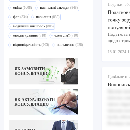
Податки, зб
опіка
навчальні заклади
(1008)
(848)
Податкова
фоп
навчання
(834)
(830)
точку зор
медичний висновок
(806)
популярні
Податкова н
оподаткування
член сім'ї
(718)
(710)
щодо отрим
відповідальність
звільнення
(705)
(628)
15.01.2024 1
ЯК ЗАМОВИТИ
КОНСУЛЬТАЦІЮ.
Цивільне пр
Виконавч
Maxime modi
delectus co
ЯК АКТУАЛІЗУВАТИ
labore elige
КОНСУЛЬТАЦІЮ
laborum nos
facilis offi
Possimus iur