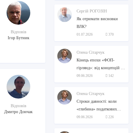
Сергій РОГОЗІН
Як отримати висновки
ВЛК?
Відповів
01.07.2026
370
Ігор Бутник
Олена Сітарчук
Кінець епохи «ФОП-
гірлянд»: від концепцій до
законодавчих змін
09.06.2026
142
Олена Сітарчук
Строки давності: коли
Відповів
«глибина» податкових
Дмитро Дончак
перевірок знову стане
09.06.2026
226
стандартною?