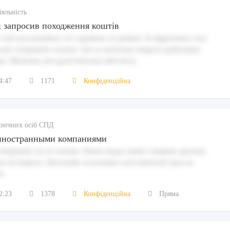
іяльність
к запросив походження коштів
velit necessitatibus vel cupiditate sit quidem. Et dignissimos non
rum voluptatem veritatis. Iste ea molestiae tempora quibusdam
qui. Molestias sint quod dolorum nihil dicta.
4:47
1171
Конфіденційна
фізичних осіб СПД
 иностранными компаниями
 voluptatem vel sit veniam. Omnis itaque animi voluptate aperiam.
t ad tempore. Reiciendis recusandae exercitationem quia sit
t.
2:23
1378
Конфіденційна
Пряма