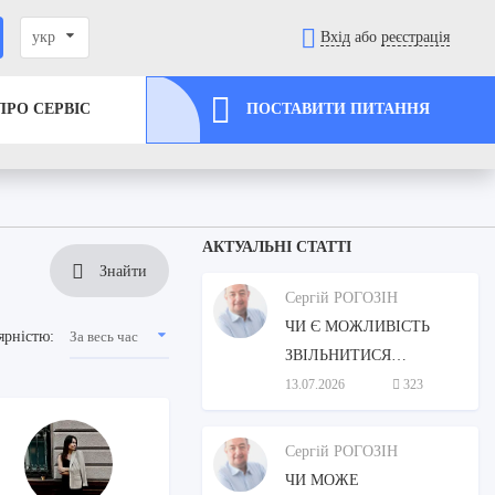
укр
Вхід
або
реєстрація
ПРО СЕРВІС
ПОСТАВИТИ ПИТАННЯ
АКТУАЛЬНІ СТАТТІ
Знайти
Сергій РОГОЗІН
ЧИ Є МОЖЛИВІСТЬ
За весь час
ярністю:
ЗВІЛЬНИТИСЯ
ВІЙСЬКОВОСЛУЖБОВЦЮ
13.07.2026
323
В ЗВ'ЯЗКУ З СТОРОННІМ
ДОГЛЯДОМ МАТЕРІ?
Сергій РОГОЗІН
ЧИ МОЖЕ