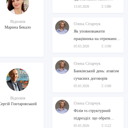
стратити не можна
13.03.2026
1380
помилувати
Відповів
Олена Сітарчук
Марина Бекало
Як уповноважити
працівника на отримання
ТМЦ: три зручні способи
05.03.2026
1190
без зайвої бюрократії
Олена Сітарчук
Банківський день: атавізм
сучасних договорів
05.03.2026
1160
Відповів
Олена Сітарчук
Сергій Гонтаровський
Філія vs структурний
підрозділ: що обрати
бізнесу
05.03.2026
1122