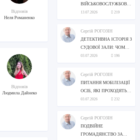
ВІЙСЬКОВОСЛУЖБОВЕЦЬ
Відповів
ЗВІЛЬНИТИСЯ ЗІ
13.07.2026
219
Неля Романенко
СЛУЖБИ, ЯКЩО
ДРУЖИНА ПОТРЕБУЄ
Сергій РОГОЗІН
ПОСТІЙНОГО
ДЕТЕКТИВНА ІСТОРІЯ З
ДОГЛЯДУ?
СУДОВОЇ ЗАЛИ: ЧОМУ
ПОЛІЦІЮ “СПІЙМАЛИ
03.07.2026
196
НА ПОМИЛЦІ”?
Сергій РОГОЗІН
ПИТАННЯ МОБІЛІЗАЦІЇ
Відповів
ОСІБ, ЯКІ ПРОХОДЯТЬ
Людмила Дайнеко
ЗАМІСНУ
03.07.2026
232
ПІДТРИМУВАЛЬНУ
ТЕРАПІЮ (ЗПТ)
Сергій РОГОЗІН
ПОДВІЙНЕ
ГРОМАДЯНСТВО ЗА