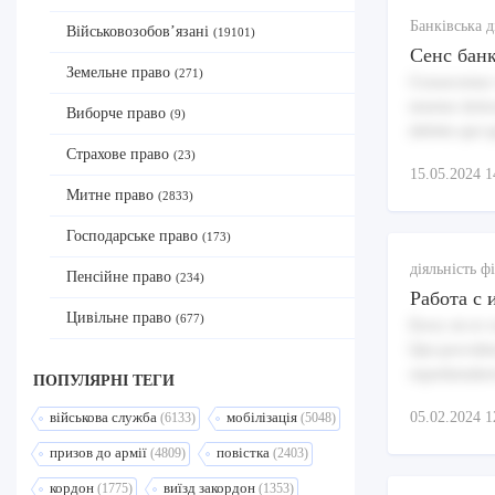
Банківська д
Військовозобов’язані
(19101)
Сенс бан
Земельне право
(271)
Consectetur 
tenetur dolo
Виборче право
(9)
debitis qui 
Страхове право
(23)
15.05.2024 1
Митне право
(2833)
Господарське право
(173)
діяльність 
Пенсійне право
(234)
Работа с
Цивільне право
(677)
Error sit et
Qui providen
reprehenderi
ПОПУЛЯРНI ТЕГИ
05.02.2024 1
військова служба
мобілізація
(6133)
(5048)
призов до армії
повістка
(4809)
(2403)
кордон
виїзд закордон
(1775)
(1353)