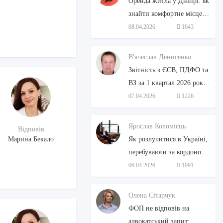
Оренда житла у Дніпрі: як
знайти комфортне місце
для життя (юридичні та
08.04.2026
1043
інші аспекти)
В'ячеслав Денисенко
Звітність з ЄСВ, ПДФО та
ВЗ за 1 квартал 2026 року
ФОП подають за старою
07.04.2026
1226
формою
Ярослав Коломієць
Відповів
Марина Бекало
Як розлучитися в Україні,
перебуваючи за кордоном:
Покрокова інструкція від
06.04.2026
1091
адвоката
Олена Сітарчук
ФОП не відповів на
адвокатський запит: