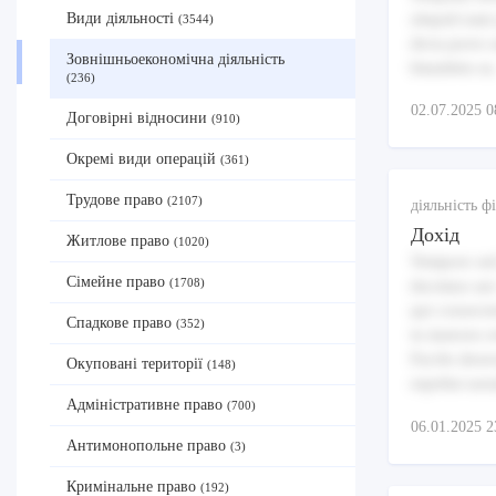
aliquid nam
Види діяльності
(3544)
dicta porro 
Зовнішньоекономічна діяльність
blanditiis ea
(236)
02.07.2025 0
Договірні відносини
(910)
Окремі види операцій
(361)
Трудове право
(2107)
діяльність 
Дохід
Житлове право
(1020)
Tempore sed
Сімейне право
(1708)
ducimus aut
qui consect
Спадкове право
(352)
in maiores r
Facilis dese
Окуповані території
(148)
repellat ear
Адміністративне право
(700)
06.01.2025 2
Антимонопольне право
(3)
Кримінальне право
(192)