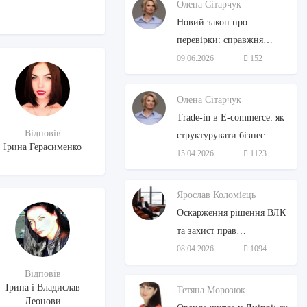
Олена Сітарчук
Новий закон про
перевірки: справжня
дерегуляція чи чергова
09.06.2026
152
декларація?
Олена Сітарчук
Trade-in в E-commerce: як
Відповів
структурувати бізнес
Ірина Герасименко
вживаної техніки та не
15.04.2026
1123
«згоріти» на податках
Ярослав Коломієць
Оскарження рішення ВЛК
та захист прав
військовозобов'язаних:
08.04.2026
1094
покроковий алгоритм від
Відповів
адвоката
Ірина і Владислав
Тетяна Морозюк
Леонови