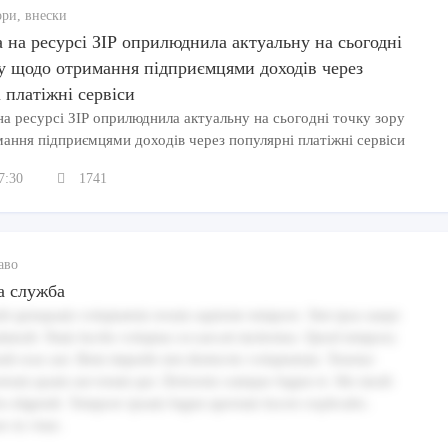
ори, внески
 на ресурсі ЗІР оприлюднила актуальну на сьогодні
у щодо отримання підприємцями доходів через
 платіжні сервіси
а ресурсі ЗІР оприлюднила актуальну на сьогодні точку зору
ання підприємцями доходів через популярні платіжні сервіси
7:30
1741
аво
а служба
 quisquam voluptatem rerum sapiente tempore. Sint ipsa saepe
mmodi. Nam facilis voluptas occaecati molestias. Quod tempora
ndi esse aut. Rem impedit sint distinctio voluptatum. Tenetur
trum quam aut totam qui. Dolorem cumque fugiat et. Illo modi
ciis eligendi. Tempore ipsam fugiat aperiam facere explicabo.
e in vitae.