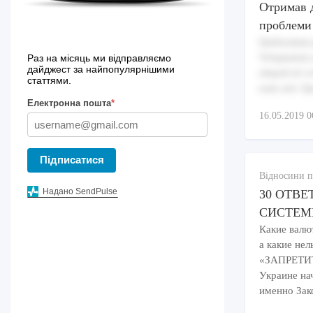
Отримав д
проблеми
Quibusdam p
Voluptatem 
Раз на місяць ми відправляємо
дайджест за найпопулярнішими
aliquid id 
статтями.
eum sed. Qu
Електронна пошта
*
16.05.2019 0
Підписатися
Відносини п
Надано SendPulse
30 ОТВЕ
СИСТЕМ
Какие валю
а какие нел
«ЗАПРЕТИТ
Украине на
именно Зако