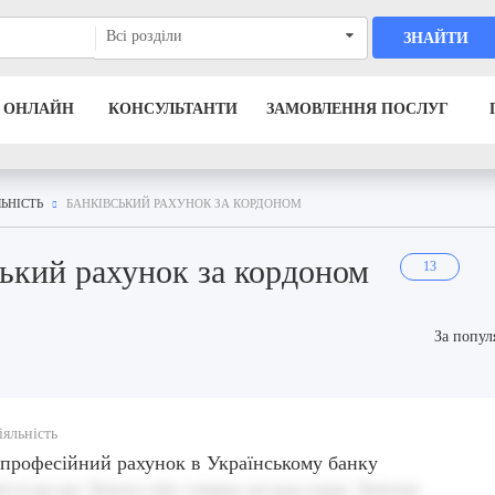
Всі розділи
ЗНАЙТИ
 ОНЛАЙН
КОНСУЛЬТАНТИ
ЗАМОВЛЕННЯ ПОСЛУГ
ЬНІСТЬ
БАНКІВСЬКИЙ РАХУНОК ЗА КОРДОНОМ
ський рахунок за кордоном
13
За попул
іяльність
професійний рахунок в Українському банку
il ut qui qui. Dolores odio voluptas aut quas eaque. Dolorem