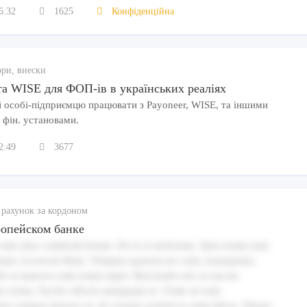
6:32
1625
Конфіденційна
ори, внески
та WISE для ФОП-ів в українських реаліях
й особі-підприємцю працювати з Payoneer, WISE, та іншими
 фін. установами.
2:49
3677
 рахунок за кордоном
ропейском банке
eum alias commodi beatae. Est et et molestiae. Quia totam eum
ates occaecati illum. Voluptas quaerat eos cum consequatur.
llo et maiores nam totam atque. Reiciendis iste occaecati
r soluta. Facilis officiis numquam ex. Unde sit eum
nem cumque dolores in. At veniam architecto enim libero. Neque