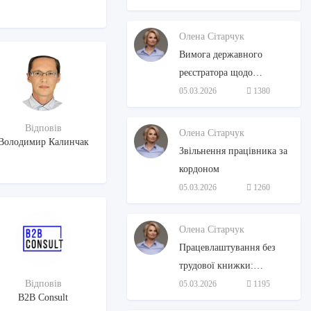
Олена Сітарчук
Вимога державного
реєстратора щодо
структури власності: як
05.03.2026
1380
діяти бізнесу
Відповів
Олена Сітарчук
Володимир Калинчак
Звільнення працівника за
кордоном
05.03.2026
1260
Олена Сітарчук
Працевлаштування без
трудової книжки:
Відповів
алгоритм дій для
05.03.2026
1195
B2B Consult
роботодавця