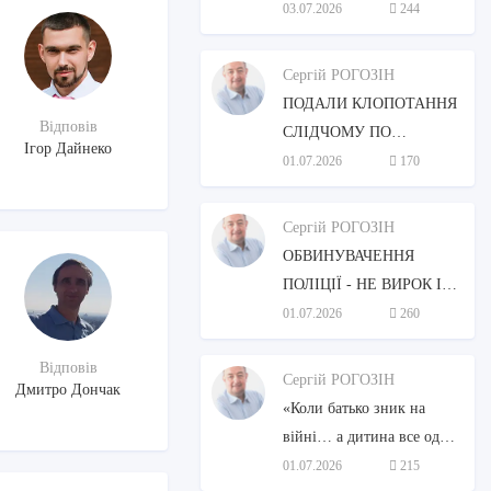
ЗАКОНОДАВСТВОМ
03.07.2026
244
УКРАЇНИ, АНАЛІЗ,
МОЖЛИВОСТІ
Сергій РОГОЗІН
НАБУТТЯ.
ПОДАЛИ КЛОПОТАННЯ
Відповів
СЛІДЧОМУ ПО
Ігор Дайнеко
КРИМІНАЛЬНОМУ
01.07.2026
170
ПРОВАДЖЕННІ І
ОТРИМАЛИ ВІДМОВУ,
Сергій РОГОЗІН
ЩО РОБИТИ?
ОБВИНУВАЧЕННЯ
ПОЛІЦІЇ - НЕ ВИРОК І
НЕ СТРОК.
01.07.2026
260
Відповів
Сергій РОГОЗІН
Дмитро Дончак
«Коли батько зник на
війні… а дитина все одно
має право знати правду»
01.07.2026
215