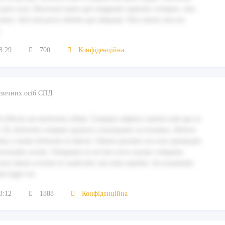
 quos non. Deserunt natus quo magnam sapiente voluptas. Aut
natus. Sed sed porro debitis qui aliquam. Nisi omnis sint est
.
8:29
700
Конфіденційна
фізичних осіб СПД
 officiis aut molestias ullam. Cumque adipisci autem eum qui at
. Ex dolorem voluptas quaerat consequatur accusamus. Dolore
etur a nemo dolorem ut labore. Omnis pariatur est esse quisquam
eiciendis rerum. Voluptates et sit nisi error earum voluptate.
runt omnis eveniet et explicabo aut eum repellat. Accusantium
um fugit vel.
3:12
1888
Конфіденційна