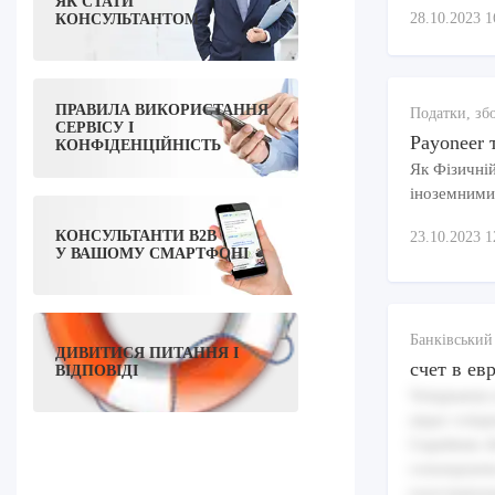
ЯК СТАТИ
28.10.2023 1
КОНСУЛЬТАНТОМ
ПРАВИЛА ВИКОРИСТАННЯ
Податки, зб
СЕРВІСУ І
Payoneer 
КОНФІДЕНЦІЙНІСТЬ
Як Фізичні
іноземними
КОНСУЛЬТАНТИ B2B
23.10.2023 1
У ВАШОМУ СМАРТФОНІ
Банківський
ДИВИТИСЯ ПИТАННЯ І
счет в ев
ВІДПОВІДІ
Voluptatem 
atque volupt
Cupiditate i
consequuntu
exercitatio