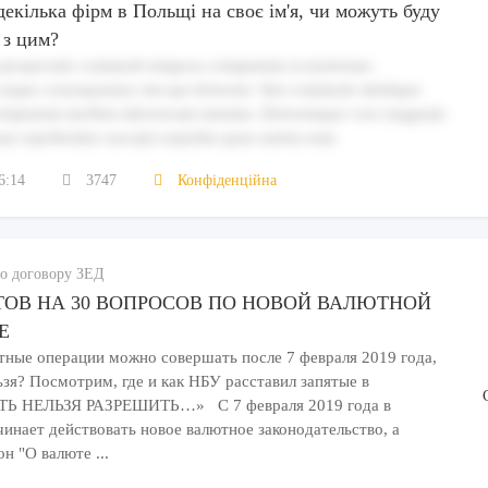
екілька фірм в Польщі на своє ім'я, чи можуть буду
 з цим?
erspiciatis commodi tempora voluptatum ut molestiae.
eaque consequuntur sint qui dolorem. Sint commodi similique
voluptatum mollitia laboriosam minima. Doloremque vero magnam
ae repellendus suscipit expedita quae autem eum.
6:14
3747
Конфіденційна
о договору ЗЕД
ТОВ НА 30 ВОПРОСОВ ПО НОВОЙ ВАЛЮТНОЙ
Е
тные операции можно совершать после 7 февраля 2019 года,
ьзя? Посмотрим, где и как НБУ расставил запятые в
Ь НЕЛЬЗЯ РАЗРЕШИТЬ…» С 7 февраля 2019 года в
чинает действовать новое валютное законодательство, а
н "О валюте ...