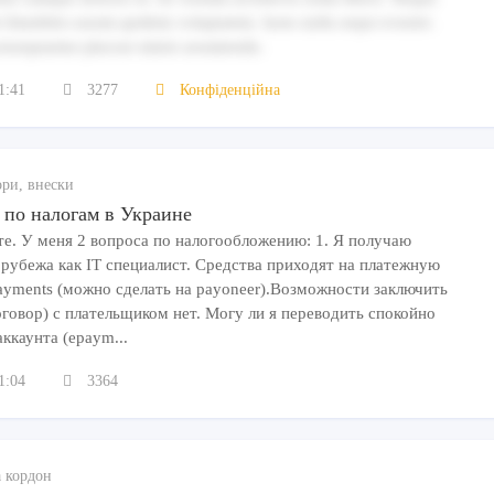
 blanditiis earum quidem voluptatem. Iusto nulla sequi eveniet.
onsequuntur placeat omnis assumenda.
1:41
3277
Конфіденційна
ори, внески
 по налогам в Украине
те. У меня 2 вопроса по налогообложению: 1. Я получаю
 рубежа как IT специалист. Средства приходят на платежную
ayments (можно сделать на payoneer).Возможности заключить
оговор) с плательщиком нет. Могу ли я переводить спокойно
аккаунта (epaym...
1:04
3364
а кордон