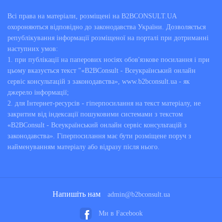
Всі права на матеріали, розміщені на B2BCONSULT.UA
охороняються відповідно до законодавства України. Дозволяється
републікування інформації розміщеної на порталі при дотриманні
наступних умов:
1. при публікації на паперових носіях обов'язкове посилання і при
цьому вказується текст "«B2BConsult - Всеукраїнський онлайн
сервіс консультацій з законодавства», www.b2bconsult.ua - як
джерело інформації;
2. для Інтернет-ресурсів - гіперпосилання на текст матеріалу, не
закритим від індексації пошуковими системами з текстом
«B2BConsult - Всеукраїнський онлайн сервіс консультацій з
законодавства». Гіперпосилання має бути розміщене поруч з
найменуванням матеріалу або відразу після нього.
Напишіть нам
admin@b2bconsult.ua
Ми в Facebook