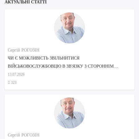
АКТУАЛЬНІ СТАТТІ
Сергій РОГОЗІН
ЧИ Є МОЖЛИВІСТЬ ЗВІЛЬНИТИСЯ
ВІЙСЬКОВОСЛУЖБОВЦЮ В ЗВ'ЯЗКУ З СТОРОННІМ
ДОГЛЯДОМ МАТЕРІ?
13.07.2026
323
Сергій РОГОЗІН