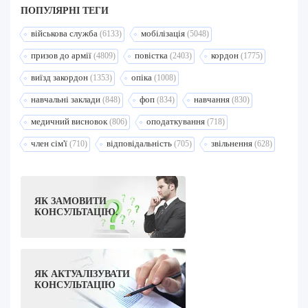
ПОПУЛЯРНI ТЕГИ
військова служба
мобілізація
(6133)
(5048)
призов до армії
повістка
кордон
(4809)
(2403)
(1775)
виїзд закордон
опіка
(1353)
(1008)
навчальні заклади
фоп
навчання
(848)
(834)
(830)
медичний висновок
оподаткування
(806)
(718)
член сім'ї
відповідальність
звільнення
(710)
(705)
(628)
ЯК ЗАМОВИТИ
КОНСУЛЬТАЦІЮ.
ЯК АКТУАЛІЗУВАТИ
КОНСУЛЬТАЦІЮ