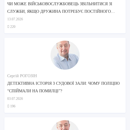
ЧИ МОЖЕ ВІЙСЬКОВОСЛУЖБОВЕЦЬ ЗВІЛЬНИТИСЯ ЗІ
СЛУЖБИ, ЯКЩО ДРУЖИНА ПОТРЕБУЄ ПОСТІЙНОГО
ДОГЛЯДУ?
13.07.2026
220
Сергій РОГОЗІН
ДЕТЕКТИВНА ІСТОРІЯ З СУДОВОЇ ЗАЛИ: ЧОМУ ПОЛІЦІЮ
“СПІЙМАЛИ НА ПОМИЛЦІ”?
03.07.2026
196