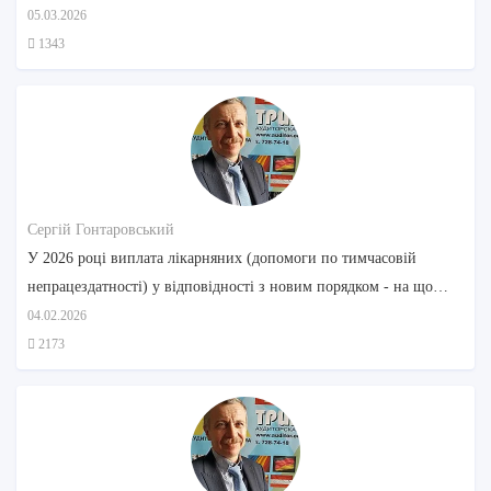
05.03.2026
1343
Сергій Гонтаровський
У 2026 році виплата лікарняних (допомоги по тимчасовій
непрацездатності) у відповідності з новим порядком - на що
звернути увагу
04.02.2026
2173