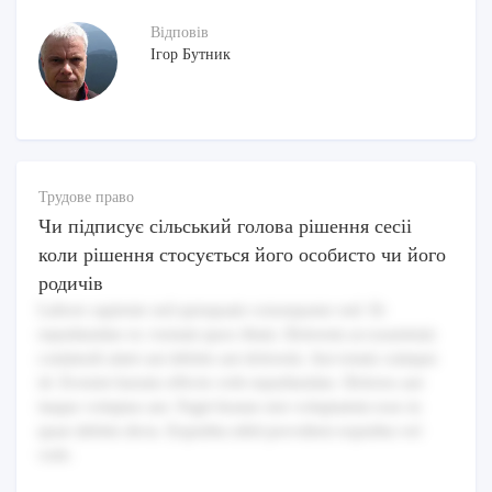
Відповів
Ігор Бутник
Трудове право
Чи підписує сільський голова рішення сесіі
коли рішення стосується його особисто чи його
родичів
Labore sapiente sed quisquam consequatur sed. Et
repudiandae ex veniam quos illum. Dolorem accusantium
commodi amet aut debitis aut dolorem. Aut totam cumque
id. Eveniet harum officiis velit repudiandae. Dolores aut
itaque voluptas aut. Fugit beatae nisi voluptatem esse in
quae debitis dicta. Expedita nihil provident expedita vel
velit.