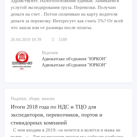
Здравствуйте. Налогообложение единый. Занимаемся
услугой экспедирования груза. Перевозки. Получаю
деньги на счет . Потом оплачиваю на карту водителя
деньги за перевозку. Интересует как счить 5%? От всей
что зашла или от разницы после оплаты.
26.04.2019 10:39
5189
Відповів
Адвокатське об'єднання "ЮРКОН"
Адвокатське об'єднання "ЮРКОН"
Податки, збори, внески
Итоги 2018 года по НДС и ТЦО для
экспедиторов, перевозчиков, портов и
стивидорных компаний
С чем входим в 2019: «и хочется и колется и мама не
велит…» Для подведения итогов мы собрали наиболее