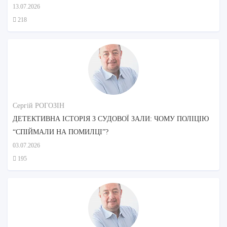
ДОГЛЯДУ?
13.07.2026
218
Сергій РОГОЗІН
ДЕТЕКТИВНА ІСТОРІЯ З СУДОВОЇ ЗАЛИ: ЧОМУ ПОЛІЦІЮ
“СПІЙМАЛИ НА ПОМИЛЦІ”?
03.07.2026
195