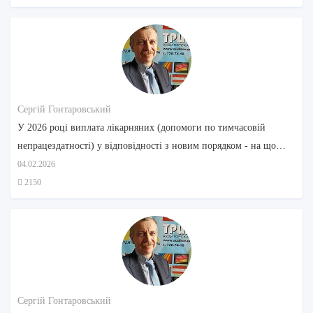
Сергій Гонтаровський
У 2026 році виплата лікарняних (допомоги по тимчасовій
непрацездатності) у відповідності з новим порядком - на що
звернути увагу
04.02.2026
2150
Сергій Гонтаровський