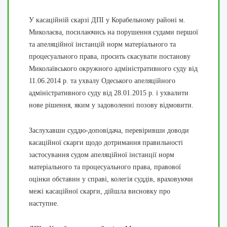
У касаційній скарзі ДПІ у Корабельному районі м.
Миколаєва, посилаючись на порушення судами першої
та апеляційної інстанцій норм матеріального та
процесуального права, просить скасувати постанову
Миколаївського окружного адміністративного суду від
11.06.2014 р. та ухвалу
Одеського апеляційного
адміністративного суду від 28.01.2015 р. і ухвалити
нове рішення, яким у задоволенні позову відмовити.
Заслухавши суддю-доповідача, перевіривши доводи
касаційної скарги щодо дотримання правильності
застосування судом апеляційної інстанції норм
матеріального та процесуального права, правової
оцінки обставин у справі, колегія суддів, враховуючи
межі касаційної скарги, дійшла висновку про
наступне.