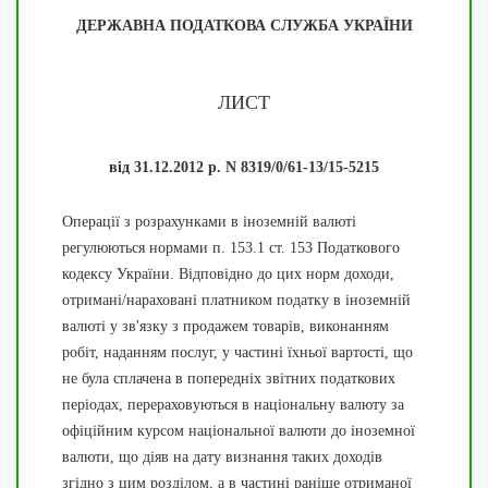
ДЕРЖАВНА ПОДАТКОВА СЛУЖБА УКРАЇНИ
ЛИСТ
від 31.12.2012 р. N 8319/0/61-13/15-5215
Операції з розрахунками в іноземній валюті
регулюються нормами п. 153.1 ст. 153 Податкового
кодексу України. Відповідно до цих норм доходи,
отримані/нараховані платником податку в іноземній
валюті у зв'язку з продажем товарів, виконанням
робіт, наданням послуг, у частині їхньої вартості, що
не була сплачена в попередніх звітних податкових
періодах, перераховуються в національну валюту за
офіційним курсом національної валюти до іноземної
валюти, що діяв на дату визнання таких доходів
згідно з цим розділом, а в частині раніше отриманої