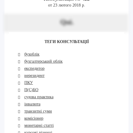
от 23 лютого 2018 р.
Qui.
ТЕГИ КОНСУЛЬТАЦІЇ
бухоблік
бухгалтерський облік
експедитор
нерезидент
ПКУ
П(С)БО
судова практика
інвалюта
транзитні суми
комісіонер
монетарні статті
курсові різниці