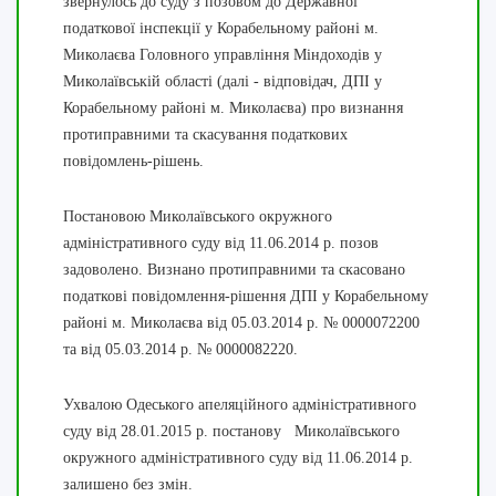
звернулось до суду з позовом до Державної
податкової інспекції у Корабельному районі м.
Миколаєва Головного управління Міндоходів у
Миколаївській області (далі - відповідач, ДПІ у
Корабельному районі м. Миколаєва) про визнання
протиправними та скасування податкових
повідомлень-рішень.
Постановою Миколаївського окружного
адміністративного суду від 11.06.2014 р. позов
задоволено. Визнано протиправними та скасовано
податкові повідомлення-рішення ДПІ у Корабельному
районі м. Миколаєва від 05.03.2014 р. № 0000072200
та від 05.03.2014 р. № 0000082220.
Ухвалою Одеського апеляційного адміністративного
суду від 28.01.2015 р. постанову Миколаївського
окружного адміністративного суду від 11.06.2014 р.
залишено без змін.