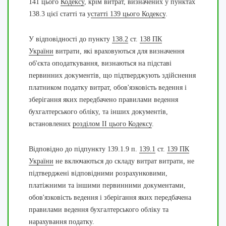
141 цього
Кодексу
, крім витрат, визначених у пунктах
138.3 цієї статті та у
статті 139 цього Кодексу
.
У відповідності до пункту
138.2
ст.
138 ПК
України
витрати, які враховуються для визначення
об'єкта оподаткування, визнаються на підставі
первинних документів, що підтверджують здійснення
платником податку витрат, обов'язковість ведення і
зберігання яких передбачено правилами ведення
бухгалтерського обліку, та інших документів,
встановлених
розділом II цього Кодексу
.
Відповідно до підпункту 139.1.9 п.
139.1
ст.
139 ПК
України
не включаються до складу витрат витрати, не
підтверджені відповідними розрахунковими,
платіжними та іншими первинними документами,
обов'язковість ведення і зберігання яких передбачена
правилами ведення бухгалтерського обліку та
нарахування податку.