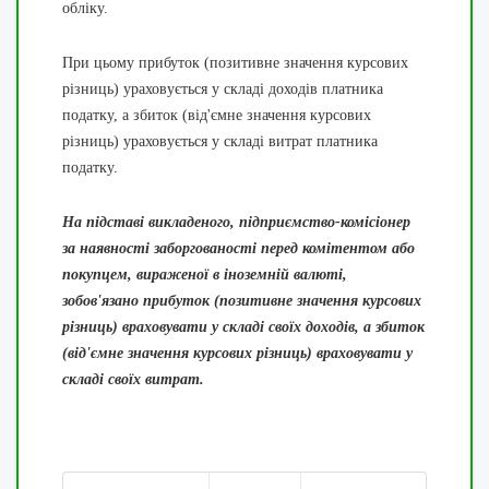
обліку.
При цьому прибуток (позитивне значення курсових
різниць) ураховується у складі доходів платника
податку, а збиток (від'ємне значення курсових
різниць) ураховується у складі витрат платника
податку.
На підставі викладеного, підприємство-комісіонер
за наявності заборгованості перед комітентом або
покупцем, вираженої в іноземній валюті,
зобов'язано прибуток (позитивне значення курсових
різниць) враховувати у складі своїх доходів, а збиток
(від'ємне значення курсових різниць) враховувати у
складі своїх витрат.