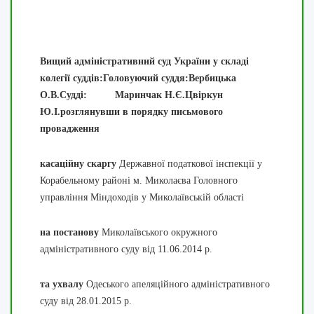
Вищий адміністративний суд України у складі
колегії суддів:Головуючий суддя:Вербицька
О.В.Судді: Маринчак Н.Є.Цвіркун
Ю.І.розглянувши
в порядку письмового
провадження
касаційну скаргу
Державної податкової інспекції у
Корабельному районі м. Миколаєва Головного
управління Міндоходів у Миколаївській області
на постанову
Миколаївського окружного
адміністративного суду від 11.06.2014 р.
та ухвалу
Одеського апеляційного адміністративного
суду від 28.01.2015 р.