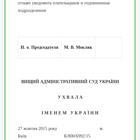
отзыве уведомить плательщиков и подчиненные
подразделения.
И. о. Председателя
М. В. Мокляк
ВИЩИЙ АДМІНІСТРАТИВНИЙ СУД УКРАЇНИ
У Х В А Л А
І М Е Н Е М У К Р А Ї Н И
27 жовтня 2015 року м.
Київ К/800/6992/15