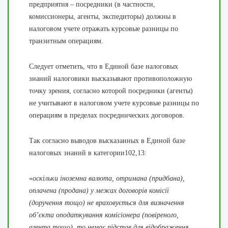
предприятия – посредники (в частности,
комиссионеры, агенты, экспедиторы) должны в
налоговом учете отражать курсовые разницы по
транзитным операциям.
Следует отметить, что
в Единой базе налоговых
знаний налоговики высказывают противоположную
точку зрения, согласно которой посредники (агенты)
не учитывают в налоговом учете курсовые разницы по
операциям в пределах посреднических договоров.
Так согласно выводов высказанных в Единой базе
налоговых знаний в категории102,13:
«
оскільки іноземна валюта, отримана (придбана),
оплачена (продана) у межах договорів комісії
(доручення тощо) не враховується для визначення
об’єкта оподаткування комісіонера (повіреного,
агента тощо), то немає підстав для відображення