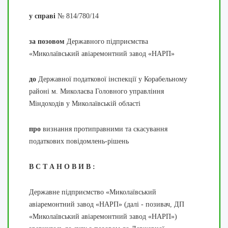
у справі
№ 814/780/14
за позовом
Державного підприємства
«Миколаївський авіаремонтний завод «НАРП»
до
Державної податкової інспекції у Корабельному
районі м. Миколаєва Головного управління
Міндоходів у Миколаївській області
про
визнання протиправними та скасування
податкових повідомлень-рішень
В С Т А Н О В И В :
Державне підприємство «Миколаївський
авіаремонтний завод «НАРП» (далі - позивач, ДП
«Миколаївський авіаремонтний завод «НАРП»)