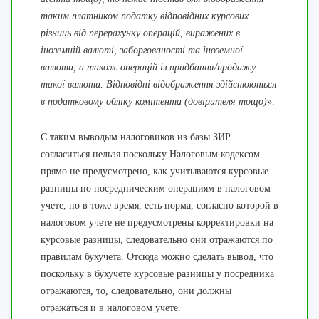
таким платником податку відповідних курсових
різниць від перерахунку операцій, виражених в
іноземній валюті, заборгованості та іноземної
валюти, а також операцій із придбання/продажу
такої валюти. Відповідні відображення здійснюються
в податковому обліку комітента (довірителя тощо)
».
С таким выводым налоговиков из базы ЗИР
согласиться нельзя поскольку Налоговым кодексом
прямо не предусмотрено, как учитываются курсовые
разницы по посредническим операциям в налоговом
учете, но в тоже время, есть норма, согласно которой в
налоговом учете не предусмотрены корректировки на
курсовые разницы, следовательно они отражаются по
правилам бухучета. Отсюда можно сделать вывод, что
поскольку в бухучете курсовые разницы у посредника
отражаются, то, следовательно, они должны
отражаться и в налоговом учете.