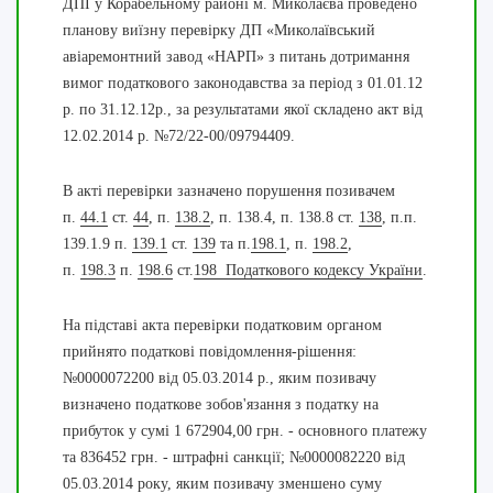
ДПІ у Корабельному районі м. Миколаєва проведено
планову виїзну перевірку ДП «Миколаївський
авіаремонтний завод «НАРП» з питань дотримання
вимог податкового законодавства за період з 01.01.12
р. по 31.12.12р., за результатами якої складено акт від
12.02.2014 р. №72/22-00/09794409.
В акті перевірки зазначено порушення позивачем
п.
44.1
ст.
44
, п.
138.2
, п. 138.4, п. 138.8 ст.
138
, п.п.
139.1.9 п.
139.1
ст.
139
та п.
198.1
, п.
198.2
,
п.
198.3
п.
198.6
ст.
198 Податкового кодексу України
.
На підставі акта перевірки податковим органом
прийнято податкові повідомлення-рішення:
№0000072200 від 05.03.2014 р., яким позивачу
визначено податкове зобов'язання з податку на
прибуток у сумі 1 672904,00 грн. - основного платежу
та 836452 грн. - штрафні санкції; №0000082220 від
05.03.2014 року, яким позивачу зменшено суму