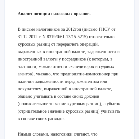
Анализ позиции налоговых органов.
В
письме налоговиков за 2012год (письмо ГНСУ от
31.12.2012 г. N 8319/0/61-13/15-5215
) относительно
курсовых разниц от перерасчета операций,
выраженных в иностранной валюте, задолженности и
иностранной валюты у посредников (к которым, в
частности, можно отнести экспедиторов и судовых
агентов), указано, что
предприятие-
комиссионер
при
наличии задолженности
перед
комитентом
или
покупателем
,
выраженной
в
иностранной
валюте
,
обязано учитывать в
составе своих
доходов
(
положительное значение
курсовых разниц)
,
а убыток
(
отрицательное
значение курсовых
разниц
)
учитывать
в составе
своих расходов.
Иными словами, налоговики считают, что