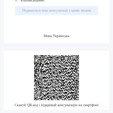
Подивитися інші консультації з цими тегами
Мова:Українська
Скануй QR-код і відкривай консультацію на смартфоні