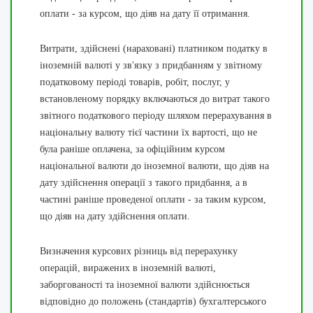
оплати - за курсом, що діяв на дату її отримання.
Витрати, здійснені (нараховані) платником податку в
іноземній валюті у зв'язку з придбанням у звітному
податковому періоді товарів, робіт, послуг, у
встановленому порядку включаються до витрат такого
звітного податкового періоду шляхом перерахування в
національну валюту тієї частини їх вартості, що не
була раніше оплачена, за офіційним курсом
національної валюти до іноземної валюти, що діяв на
дату здійснення операції з такого придбання, а в
частині раніше проведеної оплати - за таким курсом,
що діяв на дату здійснення оплати.
Визначення курсових різниць від перерахунку
операцій, виражених в іноземній валюті,
заборгованості та іноземної валюти здійснюється
відповідно до положень (стандартів) бухгалтерського