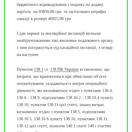
бюджетного відшкодування з податку на додану
вартість на 93850,00 грн. та застосовано штрафні
санкції в розмірі 46925,00 грн.
Суди першої та апеляційної інстанцій визнали
необґрунтованими такі висновки податкового органу,
з чим погоджується суд касаційної інстанції, з огляду
на наступне.
Пунктом
138.1
ст.
138 ПК України
встановлено, що
витрати, що враховуються при обчисленні об'єкта
оподаткування, складаються із витрат операційної
діяльності, які визначаються згідно з пунктами 138.4,
138.6 - 138.9, підпунктами 138.10.2 - 138.10.4 пункту
138.10, пунктом 138.11 цієї статті, інших витрат,
визначених згідно з пунктом 138.5, підпунктами
138.10.5, 138.10.6 пункту 138.10, пунктами 138.11,
138.12 цієї статті, пунктом 140.1 статті 140 і статтею