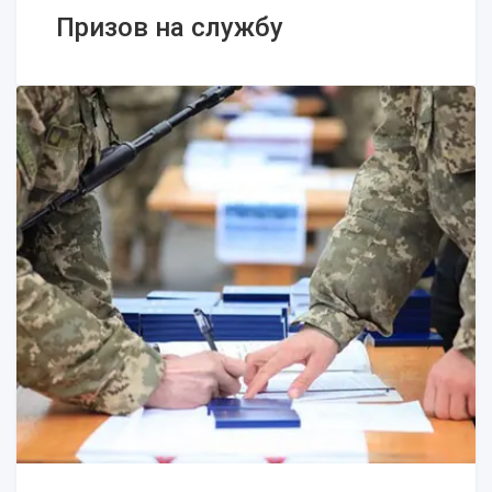
Призов на службу
Призов на службу
Скасування призову в армію
Строкова військова служба
З якими хворобами не можна служити
в армії
Який вік призовників в Україні
Медична комісія у військкоматі – як
відбувається
Призов, мобілізація та військовий