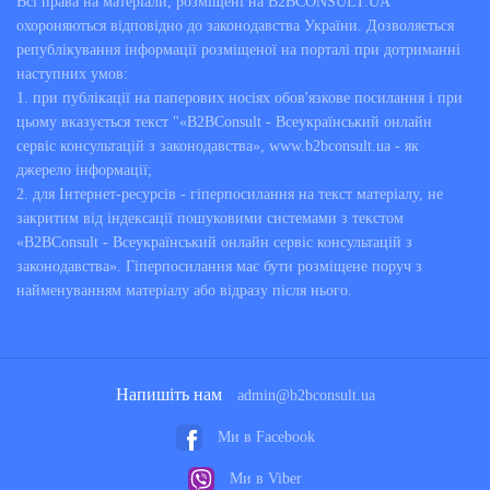
Всі права на матеріали, розміщені на B2BCONSULT.UA
закону, звільняють від необхідності на час або назовсім
охороняються відповідно до законодавства України. Дозволяється
надходити в армію.
републікування інформації розміщеної на порталі при дотриманні
Дії військового юриста спрямовані на те, щоб законним
наступних умов:
шляхом якомога швидше, вирішити всі спірні питання
1. при публікації на паперових носіях обов'язкове посилання і при
призову або відстрочки.
цьому вказується текст "«B2BConsult - Всеукраїнський онлайн
сервіс консультацій з законодавства», www.b2bconsult.ua - як
Юридичні послуги військового адвоката необхідні в таких
джерело інформації;
випадках:
2. для Інтернет-ресурсів - гіперпосилання на текст матеріалу, не
закритим від індексації пошуковими системами з текстом
Коли призовник отримав повістку з військкомату,
але з якихось причин не може нести службу в армії.
«B2BConsult - Всеукраїнський онлайн сервіс консультацій з
В цьому випадку юрист може підказати правильний
законодавства». Гіперпосилання має бути розміщене поруч з
порядок дій і проконсультувати з інших питань,
найменуванням матеріалу або відразу після нього.
щодо ситуації.
Коли потенційного солдата під час навчання у ВНЗ
без військової кафедри, закликають нести службу без
попереджень. В цьому випадку, юрист підкаже яким
чином можна домогтися законної відстрочки і
захистити свої права і інтереси.
Напишіть нам
admin@b2bconsult.ua
Коли є необхідність у постановці на облік у
військкомат або зняття з нього за місцем
проживання.
Ми в Facebook
Медичне обстеження, в ході якого не враховуються
багато захворювань, які в подальшому при сильному
Ми в Viber
фізичному навантаженні, недостатньому харчуванні,