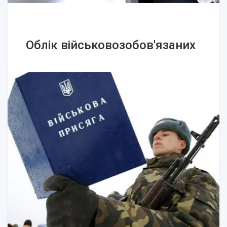
Облік військовозобов'язаних
Облік військовозобов'язаних
Реєстр призовників та
військовозобов'язаних - єдина
електронна система
Відповідальність за непостановку на
облік у військкоматі
Штамп у паспорті -
"Невійськовообов'язаний"