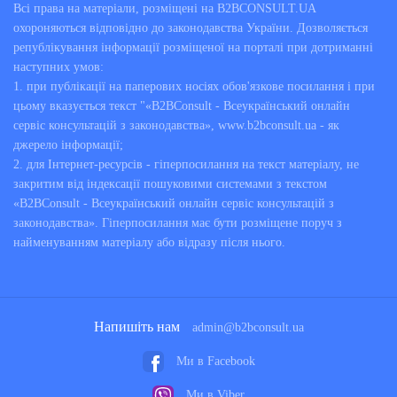
Всі права на матеріали, розміщені на B2BCONSULT.UA
охороняються відповідно до законодавства України. Дозволяється
републікування інформації розміщеної на порталі при дотриманні
наступних умов:
1. при публікації на паперових носіях обов'язкове посилання і при
цьому вказується текст "«B2BConsult - Всеукраїнський онлайн
сервіс консультацій з законодавства», www.b2bconsult.ua - як
джерело інформації;
2. для Інтернет-ресурсів - гіперпосилання на текст матеріалу, не
закритим від індексації пошуковими системами з текстом
«B2BConsult - Всеукраїнський онлайн сервіс консультацій з
законодавства». Гіперпосилання має бути розміщене поруч з
найменуванням матеріалу або відразу після нього.
Напишіть нам
admin@b2bconsult.ua
Ми в Facebook
Ми в Viber