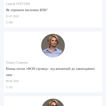
Сергій РОГОЗІН
Як отримати висновки ВЛК?
01.07.2026
368
Олена Сітарчук
Кінець епохи «ФОП-гірлянд»: від концепцій до законодавчих
змін
09.06.2026
142