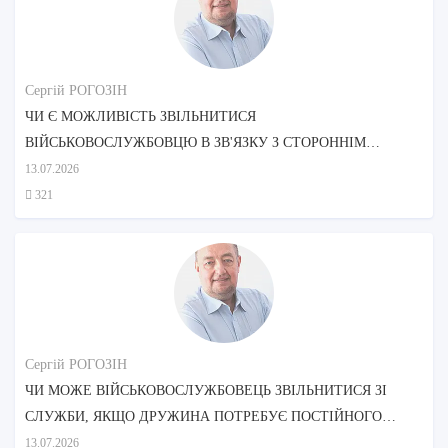
Сергій РОГОЗІН
ЧИ Є МОЖЛИВІСТЬ ЗВІЛЬНИТИСЯ
ВІЙСЬКОВОСЛУЖБОВЦЮ В ЗВ'ЯЗКУ З СТОРОННІМ
ДОГЛЯДОМ МАТЕРІ?
13.07.2026
321
Сергій РОГОЗІН
ЧИ МОЖЕ ВІЙСЬКОВОСЛУЖБОВЕЦЬ ЗВІЛЬНИТИСЯ ЗІ
СЛУЖБИ, ЯКЩО ДРУЖИНА ПОТРЕБУЄ ПОСТІЙНОГО
ДОГЛЯДУ?
13.07.2026