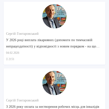
Сергій Гонтаровський
У 2026 році виплата лікарняних (допомоги по тимчасовій
непрацездатності) у відповідності з новим порядком - на що
звернути увагу
04.02.2026
2151
Сергій Гонтаровський
З 2026 року оплата за нестворення робочих місць для інвалідів