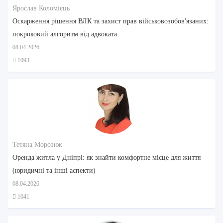
Ярослав Коломієць
Оскарження рішення ВЛК та захист прав військовозобов'язаних:
покроковий алгоритм від адвоката
08.04.2026
1093
Тетяна Морозюк
Оренда житла у Дніпрі: як знайти комфортне місце для життя
(юридичні та інші аспекти)
08.04.2026
1041