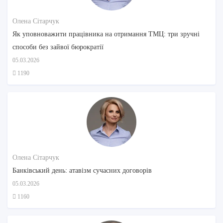
Олена Сітарчук
Як уповноважити працівника на отримання ТМЦ: три зручні
способи без зайвої бюрократії
05.03.2026
1190
Олена Сітарчук
Банківський день: атавізм сучасних договорів
05.03.2026
1160