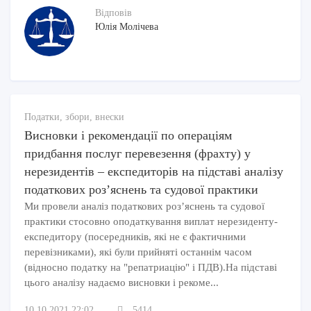
Відповів
Юлія Молічева
Податки, збори, внески
Висновки і рекомендації по операціям
придбання послуг перевезення (фрахту) у
нерезидентів – експедиторів на підставі аналізу
податкових роз’яснень та судової практики
Ми провели аналіз податкових роз’яснень та судової
практики стосовно оподаткування виплат нерезиденту-
експедитору (посередників, які не є фактичними
перевізниками), які були прийняті останнім часом
(відносно податку на "репатриацію" і ПДВ).На підставі
цього аналізу надаємо висновки і рекоме...
10.10.2021 22:02
5414