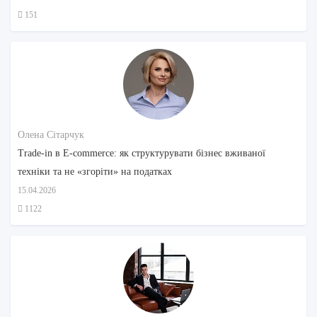
151
Олена Сітарчук
Trade-in в E-commerce: як структурувати бізнес вживаної
техніки та не «згоріти» на податках
15.04.2026
1122