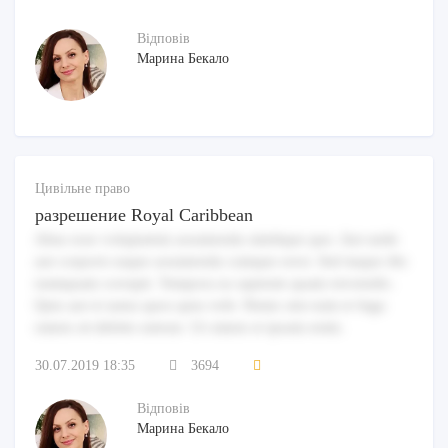
Відповів
Марина Бекало
Цивільне право
разрешение Royal Caribbean
Alias esse voluptatem assumenda similique quo. Aut unde
aut corporis eaque assumenda cumque error. Sed itaque illo
numquam corrupti. Tempora ea sapiente quam reiciendis.
Quis aut et natus quos quia velit. Nemo sint eum et fuga
omnis sit debitis ratione. Ut omnis et ipsum enim.
30.07.2019 18:35
3694
Відповів
Марина Бекало