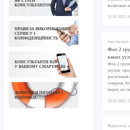
ЯК СТАТИ
КОНСУЛЬТАНТОМ
возможно 
31.03.2021 1
ПРАВИЛА ВИКОРИСТАННЯ
СЕРВІСУ І
КОНФІДЕНЦІЙНІСТЬ
торговельні 
Фоп 2 гру
каких ус
КОНСУЛЬТАНТИ B2B
Фоп 2 груп
У ВАШОМУ СМАРТФОНІ
(купли -пр
расчетный 
товаров, б
марку на св
ДИВИТИСЯ ПИТАННЯ І
ВІДПОВІДІ
24.02.2021 2
Відносини з