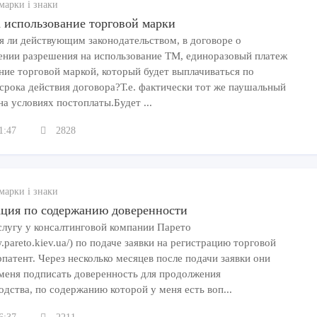
марки і знаки
 использование торговой марки
я ли действующим законодательством, в договоре о
ении разрешения на использование ТМ, единоразовый платеж
ание торговой маркой, который будет выплачиваться по
срока действия договора?Т.е. фактически тот же паушальный
на условиях постоплаты.Будет ...
1:47
2828
марки і знаки
ация по содержанию доверенности
услугу у консалтинговой компании Парето
w.pareto.kiev.ua/) по подаче заявки на регистрацию торговой
патент. Через несколько месяцев после подачи заявки они
меня подписать доверенность для продолжения
дства, по содержанию которой у меня есть воп...