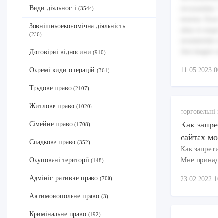
recusandae.
Види діяльності
(3544)
tenetur. Ess
Зовнішньоекономічна діяльність
alias et seq
(236)
assumenda c
Aut magni 
Договірні відносини
(910)
11.05.2023 0
Окремі види операцій
(361)
Трудове право
(2107)
Житлове право
(1020)
торговельні 
Как запре
Сімейне право
(1708)
сайтах м
Спадкове право
(352)
Как запрети
Мне прина
Окуповані території
(148)
Адміністративне право
23.02.2022 1
(700)
Антимонопольне право
(3)
Кримінальне право
(192)