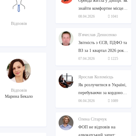
Оренда житла у Дніпрі: як
знайти комфортне місце
для життя (юридичні та
08.04.2026
1041
Відповів
інші аспекти)
В'ячеслав Денисенко
Звітність з ЄСВ, ПДФО та
ВЗ за 1 квартал 2026 року
ФОП подають за старою
07.04.2026
1225
формою
Ярослав Коломієць
Як розлучитися в Україні,
Відповів
перебуваючи за кордоном:
Марина Бекало
Покрокова інструкція від
06.04.2026
1089
адвоката
Олена Сітарчук
ФОП не відповів на
адвокатський запит: