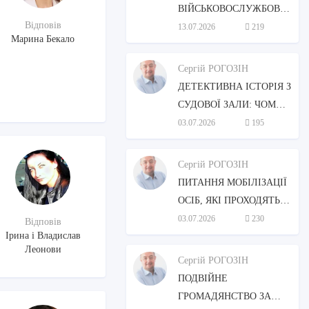
ВІЙСЬКОВОСЛУЖБОВЕЦЬ
Відповів
ЗВІЛЬНИТИСЯ ЗІ
13.07.2026
219
Марина Бекало
СЛУЖБИ, ЯКЩО
ДРУЖИНА ПОТРЕБУЄ
Сергій РОГОЗІН
ПОСТІЙНОГО
ДЕТЕКТИВНА ІСТОРІЯ З
ДОГЛЯДУ?
СУДОВОЇ ЗАЛИ: ЧОМУ
ПОЛІЦІЮ “СПІЙМАЛИ
03.07.2026
195
НА ПОМИЛЦІ”?
Сергій РОГОЗІН
ПИТАННЯ МОБІЛІЗАЦІЇ
ОСІБ, ЯКІ ПРОХОДЯТЬ
ЗАМІСНУ
03.07.2026
230
Відповів
Ірина і Владислав
ПІДТРИМУВАЛЬНУ
Леонови
ТЕРАПІЮ (ЗПТ)
Сергій РОГОЗІН
ПОДВІЙНЕ
ГРОМАДЯНСТВО ЗА