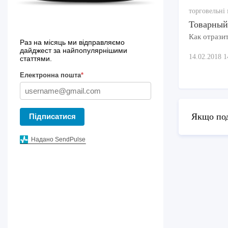
торговельні 
Товарный 
Как отразит
Раз на місяць ми відправляємо
дайджест за найпопулярнішими
14.02.2018 1
статтями.
Електронна пошта
*
Якщо под
Підписатися
Надано SendPulse