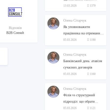
стратити не можна
13.03.2026
1379
помилувати
Олена Сітарчук
Як уповноважити
Відповів
B2B Consult
працівника на отримання
ТМЦ: три зручні способи
05.03.2026
1190
без зайвої бюрократії
Олена Сітарчук
Банківський день: атавізм
сучасних договорів
05.03.2026
1160
Олена Сітарчук
Філія vs структурний
підрозділ: що обрати
бізнесу
05.03.2026
1121