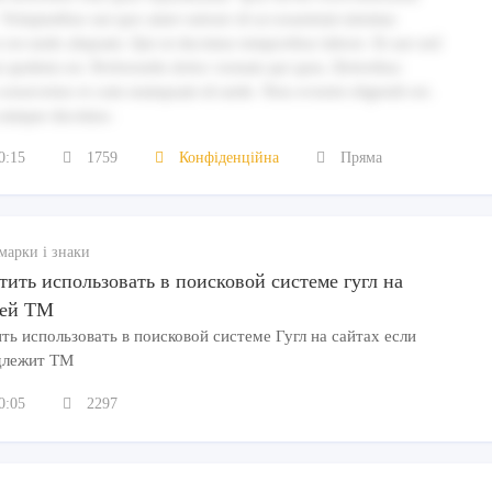
 Voluptatibus aut quo amet ratione id accusantium minima
e est unde aliquam. Qui ut ducimus temporibus labore. Et aut sed
ui quidem est. Perferendis dolor veniam qui quia. Doloribus
onsectetur et cum numquam id unde. Non eveniet eligendi est.
cumque ducimus.
0:15
1759
Конфіденційна
Пряма
марки і знаки
тить использовать в поисковой системе гугл на
оей ТМ
ть использовать в поисковой системе Гугл на сайтах если
длежит ТМ
0:05
2297