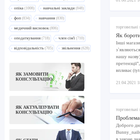
01.06.2021 1
опіка
навчальні заклади
(1008)
(848)
фоп
навчання
(834)
(830)
торговельні 
медичний висновок
(806)
Як бороти
оподаткування
член сім'ї
(718)
(710)
Інші магази
відповідальність
звільнення
(705)
(628)
з`являються
нашу назву)
претензції"
впливає (tyt
ЯК ЗАМОВИТИ
КОНСУЛЬТАЦІЮ.
21.04.2021 1
ЯК АКТУАЛІЗУВАТИ
торговельні 
КОНСУЛЬТАЦІЮ
Проблема
Доброго дн
Bunny_nail
в законе зн