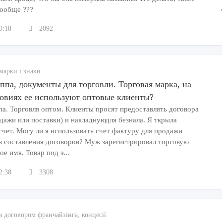
вообще ???
0:18
2092
марки і знаки
ппа, документы для торговли. Торговая марка, на
ловиях ее используют оптовые клиенты?
па. Торговля оптом. Клиенты просят предоставлять договора
одажи или поставки) и накладнуюдля безнала. Я ткрыла
счет. Могу ли я использовать счет фактуру для продажи
ез составления договоров? Муж зарегистрировал торговую
ое имя. Товар под э...
2:38
3308
а договором франчайзінга, концесії