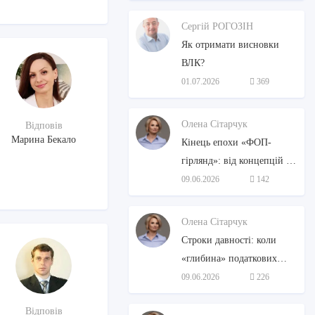
Сергій РОГОЗІН
Як отримати висновки
ВЛК?
01.07.2026
369
Олена Сітарчук
Відповів
Марина Бекало
Кінець епохи «ФОП-
гірлянд»: від концепцій до
законодавчих змін
09.06.2026
142
Олена Сітарчук
Строки давності: коли
«глибина» податкових
перевірок знову стане
09.06.2026
226
стандартною?
Відповів