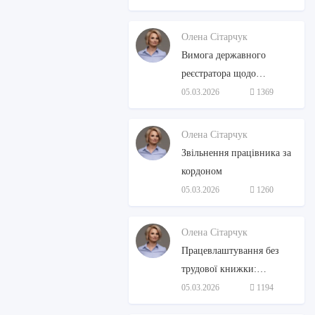
Олена Сітарчук
Вимога державного
реєстратора щодо
структури власності: як
05.03.2026
1369
діяти бізнесу
Олена Сітарчук
Звільнення працівника за
кордоном
05.03.2026
1260
Олена Сітарчук
Працевлаштування без
трудової книжки:
алгоритм дій для
05.03.2026
1194
роботодавця