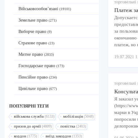
торговельні 
Військовозобов’язані
Платеж за
(19101)
Допускаетс
Земельне право
(271)
предоставл
за пользов
Виборче право
(9)
окончанию 
Страхове право
(23)
платеж, но 
Митне право
(2833)
19.07.2021 1
Господарське право
(173)
Пенсійне право
(234)
торговельні 
Цивільне право
(677)
Консульт
Я заказал 
(https://ww
ПОПУЛЯРНI ТЕГИ
марки в Укр
військова служба
мобілізація
(6133)
(5048)
попросили 
делопроизво
призов до армії
повістка
(4809)
(2403)
кордон
виїзд закордон
(1775)
(1353)