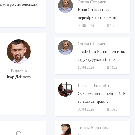
Олена Сітарчук
Дмитро Липовський
Новий закон про
перевірки: справжня
дерегуляція чи чергова
09.06.2026
152
декларація?
Олена Сітарчук
Trade-in в E-commerce: як
структурувати бізнес
вживаної техніки та не
15.04.2026
1122
Відповів
«згоріти» на податках
Ігор Дайнеко
Ярослав Коломієць
Оскарження рішення ВЛК
та захист прав
військовозобов'язаних:
08.04.2026
1093
покроковий алгоритм від
адвоката
Тетяна Морозюк