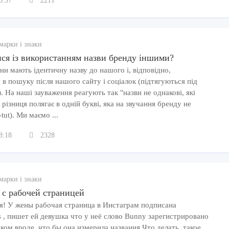
6:37
2211
марки і знаки
ся із використанням назви бренду іншими?
ни мають ідентичну назву до нашого і, відповідно,
 в пошуку після нашого сайту і соціалок (підтягуються під
. На наші зауваження реагують так "назви не однакові, які
, різниця полягає в одній букві, яка на звучання бренду не
-tut). Ми маємо ...
8:18
2328
марки і знаки
 с рабочей страницей
я! У жены рабочая страница в Инстаграм подписана
s , пишет ей девушка что у неё слово Bunny зарегистрировано
аком вроде, что бы она измерила названия.Что делать, такое