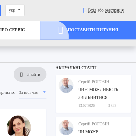
укр
Вхід
або
реєстрація
ПРО СЕРВІС
ПОСТАВИТИ ПИТАННЯ
АКТУАЛЬНІ СТАТТІ
Знайти
Сергій РОГОЗІН
ЧИ Є МОЖЛИВІСТЬ
За весь час
ярністю:
ЗВІЛЬНИТИСЯ
ВІЙСЬКОВОСЛУЖБОВЦЮ
13.07.2026
322
В ЗВ'ЯЗКУ З СТОРОННІМ
ДОГЛЯДОМ МАТЕРІ?
Сергій РОГОЗІН
ЧИ МОЖЕ