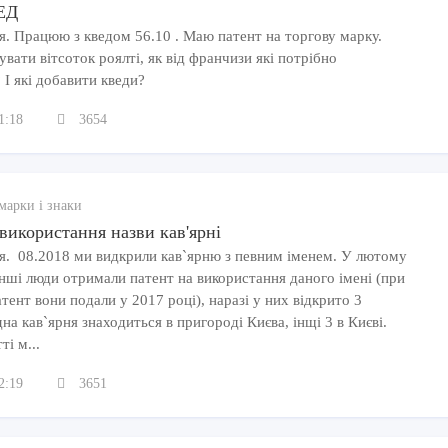
ЕД
я. Працюю з кведом 56.10 . Маю патент на торгову марку.
ати вітсоток роялті, як від франчизи які потрібно
І які добавити кведи?
1:18
3654
марки і знаки
використання назви кав'ярні
я. 08.2018 ми видкрили кав`ярню з певним іменем. У лютому
нші люди отримали патент на використання даного імені (при
тент вони подали у 2017 році), наразі у них відкрито 3
дна кав`ярня знаходиться в пригороді Києва, інщі 3 в Києві.
ті м...
2:19
3651