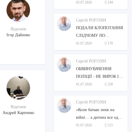
ЗАКОНОДАВСТВОМ
03.07.2026
244
УКРАЇНИ, АНАЛІЗ,
МОЖЛИВОСТІ
Сергій РОГОЗІН
НАБУТТЯ.
ПОДАЛИ КЛОПОТАННЯ
Відповів
Ігор Дайнеко
СЛІДЧОМУ ПО
КРИМІНАЛЬНОМУ
01.07.2026
170
ПРОВАДЖЕННІ І
ОТРИМАЛИ ВІДМОВУ,
Сергій РОГОЗІН
ЩО РОБИТИ?
ОБВИНУВАЧЕННЯ
ПОЛІЦІЇ - НЕ ВИРОК І
НЕ СТРОК.
01.07.2026
258
Сергій РОГОЗІН
Відповів
«Коли батько зник на
Андрей Карпенко
війні… а дитина все одно
має право знати правду»
01.07.2026
215