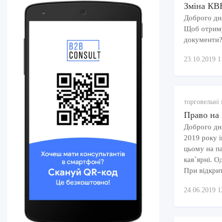
Зміна КВ
Доброго дн
Щоб отримув
документи? 
23.10.2019 1
торговельні 
Право на 
Доброго дн
2019 року і
цьому на па
кав`ярні. О
При відкрит
24.06.2019 1