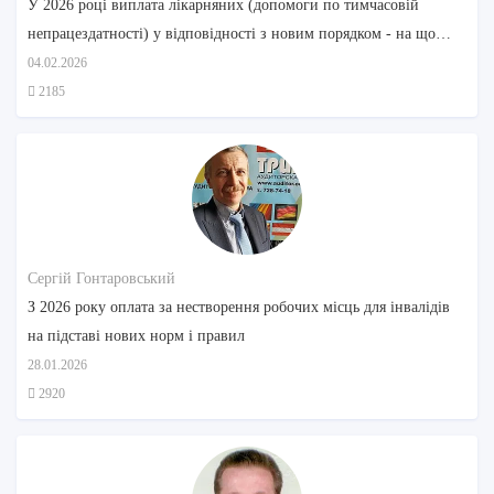
У 2026 році виплата лікарняних (допомоги по тимчасовій
непрацездатності) у відповідності з новим порядком - на що
звернути увагу
04.02.2026
2185
Сергій Гонтаровський
З 2026 року оплата за нестворення робочих місць для інвалідів
на підставі нових норм і правил
28.01.2026
2920