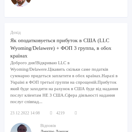
Дохід
Як оподатковуеться прибуток в США (LLC
Wyoming/Delawere) + ФОП 3 группа, в обох
країнах
Доброго дня!Відкриваю LLC в
Wyoming/Delawere.Цікавить скільки саме податків
суммарно придеться заплатити в обох країнах.Наразі в
Україні я ФОП третьої группи на спрощеній.Прибуток
який буде заходити на рахунок в США буде від надання
послуг кліентам НЕ З США.Сфера діяльності надання
послуг співпад...
23.12.2022 14:08
4219
Відповів
Дмитро Дончак