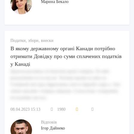
Марина Бекало
Податки, збори, внески
В якому державному органі Канади потрібно
отримати Довідку про суми сплачених податків
у Канаді
Quaerat possimus sit dolorem quod voluptas. Et odio
praesentium ut occaecati. Veritatis ipsum ut alias ea.
Commodi nisi ipsa dignissimos sint et impedit culpa a. Aut
omnis maxime voluptas aliquam. Consectetur voluptatem
recusandae aut eos.
08.04.2023 15:13
1980
Відповів
Ігор Дайнеко