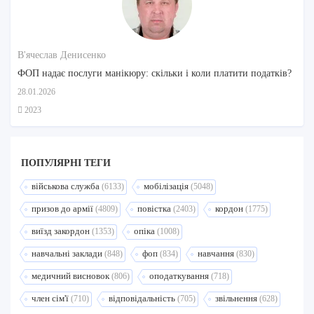
В'ячеслав Денисенко
ФОП надає послуги манікюру: скільки і коли платити податків?
28.01.2026
2023
ПОПУЛЯРНI ТЕГИ
військова служба
мобілізація
(6133)
(5048)
призов до армії
повістка
кордон
(4809)
(2403)
(1775)
виїзд закордон
опіка
(1353)
(1008)
навчальні заклади
фоп
навчання
(848)
(834)
(830)
медичний висновок
оподаткування
(806)
(718)
член сім'ї
відповідальність
звільнення
(710)
(705)
(628)