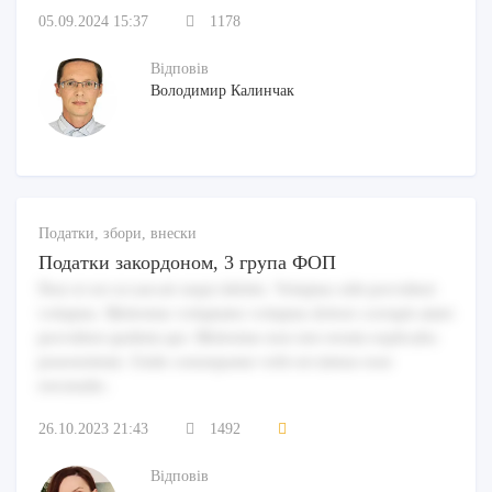
05.09.2024 15:37
1178
Відповів
Володимир Калинчак
Податки, збори, внески
Податки закордоном, 3 група ФОП
Non et est occaecati sequi debitis. Voluptas odit provident
voluptas. Molestiae voluptates voluptas dolore corrupti amet
provident quidem qui. Molestiae non nisi rerum explicabo
praesentium. Unde consequatur velit est minus esse
reiciendis.
26.10.2023 21:43
1492
Відповів