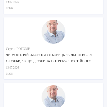
ДОГЛЯДОМ МАТЕРІ?
13.07.2026
326
Сергій РОГОЗІН
ЧИ МОЖЕ ВІЙСЬКОВОСЛУЖБОВЕЦЬ ЗВІЛЬНИТИСЯ ЗІ
СЛУЖБИ, ЯКЩО ДРУЖИНА ПОТРЕБУЄ ПОСТІЙНОГО
ДОГЛЯДУ?
13.07.2026
225