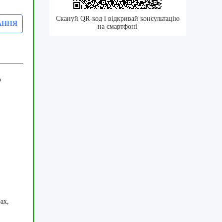
Скануй QR-код і відкривай консультацію
АННЯ
на смартфоні
о
ах,