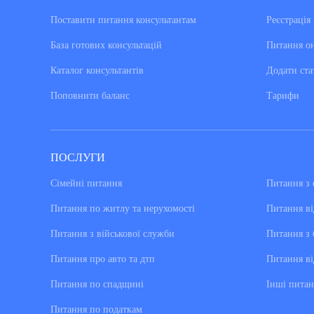
Поставити питання консультантам
Реєстрація
База готових консультацiй
Питання о
Каталог консультантiв
Додати ста
Поповнити баланс
Тарифи
ПОСЛУГИ
Сімейні питання
Питання з 
Питання по житлу та нерухомості
Питання ві
Питання з військової служби
Питання з 
Питання про авто та дтп
Питання ві
Питання по спадщині
Інші питан
Питання по податкам