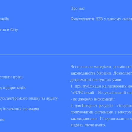
Про нас
нлайн
Консультанти В2В у вашому смар
ттю в базу
Всі права на матеріали, розміще
законодавства України. Дозволяєт
оплати праці
дотриманні наступних умов:
1. при публікації на паперових но
д підприємців
"«B2BConsult - Всеукраїнський он
бухгалтерського обліку та аудиту
- як джерело інформації;
2. для Інтернет-ресурсів - гіперпо
д іноземних громадян
пошуковими системами з текстом «
законодавства». Гіперпосилання 
ня
відразу після нього.