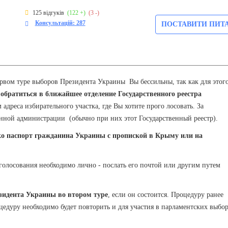
125 відгуків
(122 +)
(3 -)
Консультацій: 287
ПОСТАВИТИ ПИТ
рвом туре выборов Президента Украины Вы бессильны, так как для этог
, обратиться в ближайшее отделение Государственного реестра
 адреса избирательного участка, где Вы хотите прого лосовать. За
онной администрации (обычно при них этот Государственный реестр).
ко паспорт гражданина Украины с пропиской в Крыму или на
осования необходимо лично - послать его почтой или другим путем
езидента Украины во втором туре
, если он состоится. Процедуру ранее
дуру необходимо будет повторить и для участия в парламентских выбор