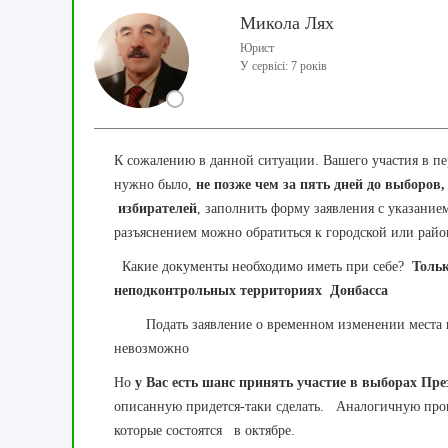
Микола Лях
Юрист
У сервісі: 7 років
К сожалению в данной ситуации. Вашего участия в пе
нужно было,
не позже чем за пять дней до выборов
избирателей
, заполнить форму заявления с указанием
разъяснением можно обратиться к городской или рай
Какие документы необходимо иметь при себе?
Толь
неподконтрольных территориях Донбасса
Подать заявление о временном изменении места гол
невозможно
Но
у Вас есть шанс принять участие в выборах Пр
описанную придется-таки сделать. Аналогичную проце
которые состоятся в октябре.