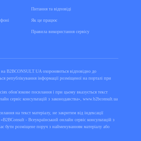
Питання та вiдповiдi
тфоні
Як це працює
Правила використання сервiсу
ні на B2BCONSULT.UA охороняються відповідно до
ься републікування інформації розміщеної на порталі при
сіях обов'язкове посилання і при цьому вказується текст
лайн сервіс консультацій з законодавства», www.b2bconsult.ua
силання на текст матеріалу, не закритим від індексації
B2BConsult - Всеукраїнський онлайн сервіс консультацій з
має бути розміщене поруч з найменуванням матеріалу або