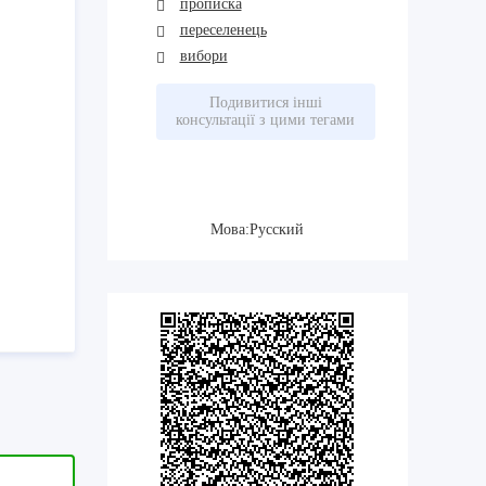
прописка
переселенець
вибори
Подивитися інші
консультації з цими тегами
Мова:Русский