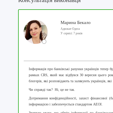
Консультація виконавця
Марина Бекало
Адвокат Одеса
У сервісі: 7 років
Інформація про банківські рахунки українців тепер 
рамках
CRS
, який має відбувся 30 вересня цього ро
блогерів, які розповідають та залякують українців, які
Чи справді так?
Ні, це не так.
Дотримання конфіденційності, захист фінансової 
інформацією і забезпечується стандартом AEOI.
Звертаю увагу, що обмін інформації по банківськ