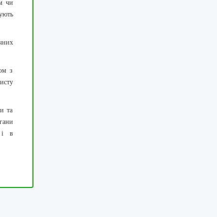
м чи
зують
чних
ом з
исту
и та
гани
 і в