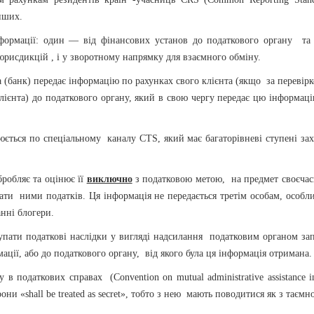
нших.
нформації: один — від фінансових установ до податкового органу та
юрисдикцій , і у зворотному напрямку для взаємного обміну.
(банк) передає інформацію по рахунках свого клієнта (якщо за перевір
клієнта) до податкового органу, який в свою чергу передає цю інформац
ється по спеціальному каналу CTS, який має багаторівневі ступені зах
бробляє та оцінює її
виключно
з податковою метою, на предмет своєчас
ати ними податків. Ця інформація не передається третім особам, особл
нні блогери.
упати податкові наслідки у вигляді надсилання податковим органом зап
ації, або до податкового органу, від якого була ця інформація отримана.
 податкових справах (Convention on mutual administrative assistance i
они «shall be treated as secret», тобто з нею мають поводитися як з таємн