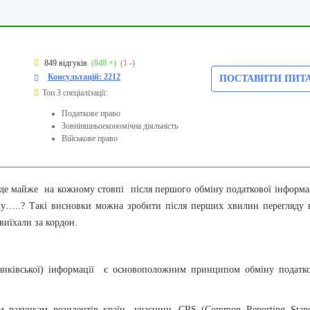
849 відгуків
(848 +)
(1 -)
Консультацій: 2212
ПОСТАВИТИ ПИТ
Топ 3 спеціалізації:
Податкове право
Зовніншньоекономічна діяльність
Військове право
буде майже на кожному стовпі
після першого обміну податкової інформа
ку…..
?
Такі висновки можна зробити після перших хвилин перегляду 
 виїхали за кордон.
(банківської) інформації є основоположним принципом обміну податк
им рахункам резидентів країн -учасниць
CRS
(
Common Reporting Stan