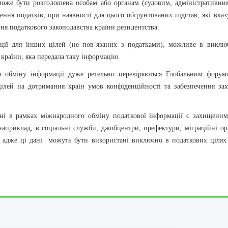
може бути розголошена особам або органам (судовим, адміністративни
ння податків, при наявності для цього обґрунтованих підстав, які вка
ня податкового законодавства країни резидентства.
ції для інших цілей (не пов
’
язаних з податками), можливе в виклю
країни, яка передала таку інформацію.
о обміну інформації дуже ретельно перевіряються Глобальним форум
ілей на дотримання країн умов конфіденційності та забезпечення зах
ані в рамках міжнародного обміну податкової інформації є захищеним
наприклад, в соціальні служби, джобцентри, префектури, міграційні ор
, адже ці дані можуть бути використані виключно в податкових цілях