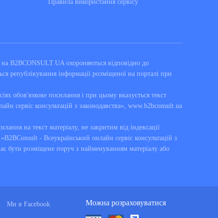
Правила використання сервiсу
ні на B2BCONSULT.UA охороняються відповідно до
ься републікування інформації розміщеної на порталі при
сіях обов'язкове посилання і при цьому вказується текст
лайн сервіс консультацій з законодавства», www.b2bconsult.ua
силання на текст матеріалу, не закритим від індексації
B2BConsult - Всеукраїнський онлайн сервіс консультацій з
має бути розміщене поруч з найменуванням матеріалу або
Можна розраховуватися
Ми в Facebook