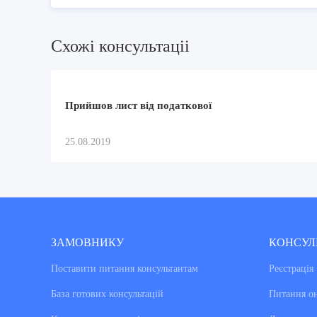
Схожi консультацii
Прийшов лист від податкової
25.08.2019
ЗАМОВНИКУ
КОНСУЛ
Поставити питання консультантам
Реєстрація
База готових консультацiй
Питання о