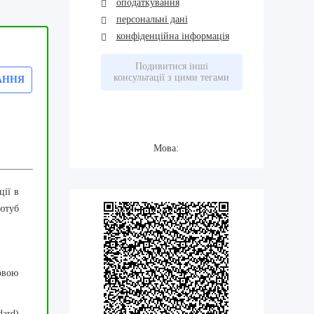
оподаткування
персональні дані
конфіденційна інформація
Подивитися інші
консультації з цими тегами
АННЯ
Мова:
ції в
ютуб
овою
dard
)