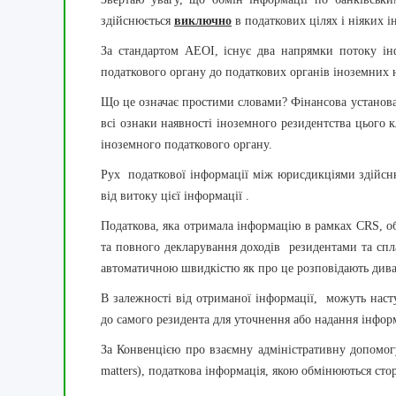
здійснюється
виключно
в податкових цілях і ніяких і
За стандартом AEOI, існує два напрямки потоку і
податкового органу до податкових органів іноземних 
Що це означає простими словами? Фінансова установа 
всі ознаки наявності іноземного резидентства цього 
іноземного податкового органу.
Рух податкової інформації між юрисдикціями здійсню
від витоку цієї інформації .
Податкова, яка отримала інформацію в рамках
CRS
, о
та повного декларування доходів резидентами та спл
автоматичною швидкістю як про це розповідають дива
В залежності від отриманої інформації, можуть наст
до самого резидента для уточнення або надання інформ
За Конвенцією про взаємну адміністративну допомогу в
matters), податкова інформація, якою обмінюються стор