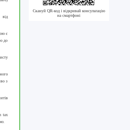
Скануй QR-код і відкривай консультацію
на смартфоні
 від
кою є
ію до
исту
ного
иво з
итів
n tax
ою.