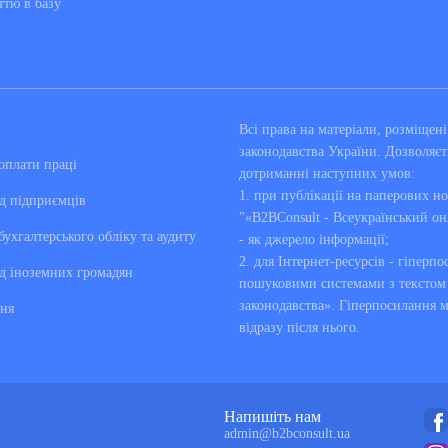
ттю в базу
Всі права на матеріали, розміще
законодавства України. Дозволяєт
оплати праці
дотриманні наступних умов:
1. при публікації на паперових но
д підприємців
"«B2BConsult - Всеукраїнський он
бухгалтерського обліку та аудиту
- як джерело інформації;
2. для Інтернет-ресурсів - гіперпо
д іноземних громадян
пошуковими системами з текстом «
законодавства». Гіперпосилання 
ня
відразу після нього.
Напишіть нам
admin@b2bconsult.ua