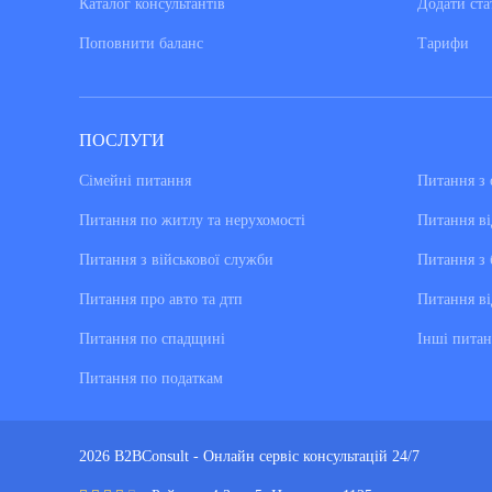
Каталог консультантiв
Додати ста
Поповнити баланс
Тарифи
ПОСЛУГИ
Сімейні питання
Питання з 
Питання по житлу та нерухомості
Питання ві
Питання з військової служби
Питання з 
Питання про авто та дтп
Питання ві
Питання по спадщині
Інші питан
Питання по податкам
2026 B2BConsult - Онлайн сервіс консультацій 24/7