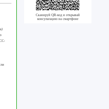
Сканируй QR-код и открывай
консультацию на смартфоне
и)
о
CC-
и
сли