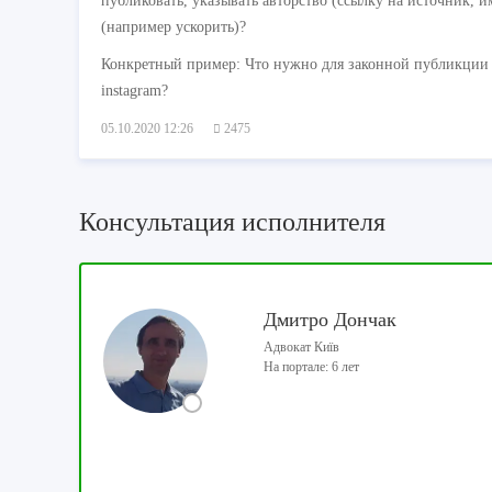
публиковать, указывать авторство (ссылку на источник, им
(например ускорить)?
Конкретный пример:
Что нужно для законной публикции 
instagram?
05.10.2020 12:26
2475
Консультация исполнителя
Дмитро Дончак
Адвокат Київ
На портале: 6 лет