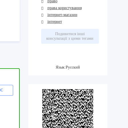
право
права користування
інтернет-магазин
інтернет
Подивитися інші
консультації з цими тегами
Язык:Русский
ОС