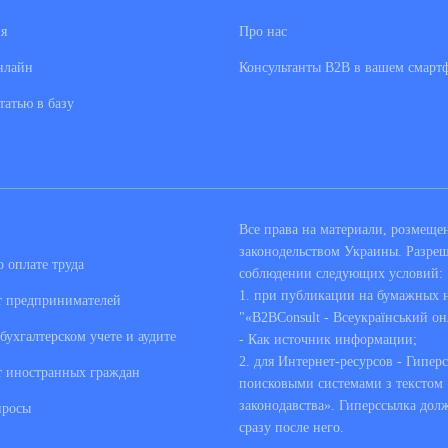
я
Про нас
нлайн
Консультанты В2В в вашем смарт
татью в базу
Все права на материали, розмещ
законодельством Украины. Разре
 оплате труда
соблюдении следующих условий:
1. при публикации на бумажных но
т предпринимателей
"«B2BConsult - Всеукраїнський он
бухгалтерском учете и аудите
- Как источник информации;
2. для Интернет-ресурсов - Гипер
т иностранных граждан
поисковыми системами з текстом «
законодавства». Гиперссылка дол
просы
сразу после него.