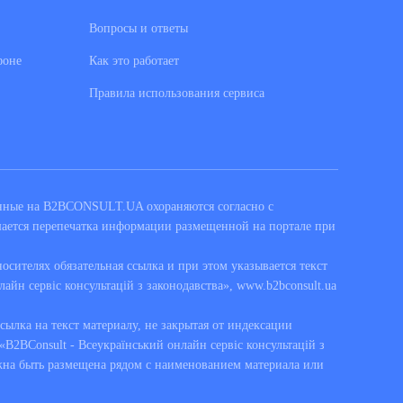
Вопросы и ответы
фоне
Как это работает
Правила использования сервиса
енные на B2BCONSULT.UA охораняются согласно с
шается перепечатка информации размещенной на портале при
сителях обязательная ссылка и при этом указывается текст
лайн сервіс консультацій з законодавства», www.b2bconsult.ua
ссылка на текст материалу, не закрытая от индексации
B2BConsult - Всеукраїнський онлайн сервіс консультацій з
жна быть размещена рядом с наименованием материала или