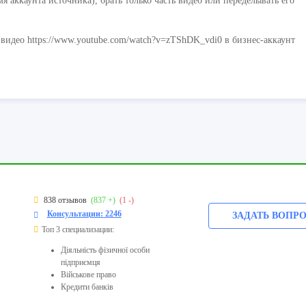
я аккаунта источника), брать только часть видео или переделывать его
видео https://www.youtube.com/watch?v=zTShDK_vdi0 в бизнес-аккаунт
838 отзывов
(837 +)
(1 -)
Консультации: 2246
ЗАДАТЬ ВОПР
Топ 3 специализации:
Діяльність фізичної особи
підприємця
Військове право
Кредити банків