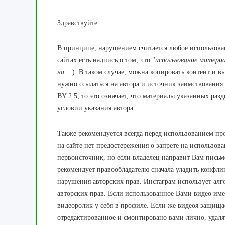
Здравствуйте.
В принципе, нарушением
считается
любое использова
сайтах есть надпись о том, что "
использование
материа
на
...). В таком случае, можна копировать контент и в
нужно
ссылаться
на автора
и
источник
заимствования.
BY 2.5, то это означает, что
материалы
указанных
разд
условии указания
автора
.
Также рекомендуется всегда перед
использованием
пр
на сайте нет предостережения о запрете на использова
первоисточник, но если владелец направит Вам письмо
рекомендует правообладателю сначала уладить конфли
нарушения авторских прав. Инстаграм
использует
алг
авторских прав.
Если
использованное
В
ами
видео
име
видеоролик
у себя в
профиле.
Если
же
видео
я
защища
отредактированное
и
смонтировано
вами
лично
,
удаля