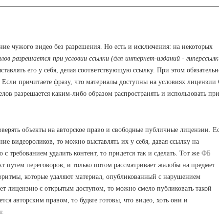
ние
чужого
видео без
разрешения. Но есть и исключения: на некоторых
лов
разрешается при условии
ссылки (
для
интернет
-
изданий
-
гиперссылк
ыставлять его у себя, делая соответствующую ссылку. При этом обязательн
 Если причитаете фразу, что материалы
доступны
на условиях
лицензии 
елов
разрешается
каким-либо образом
распространять
и
использовать
пр
оверять
объекты
на авторское право
и
свободные
публичные
лицензии. Е
ние видеороликов, то можно выставлять их у себя, давая ссылку на
 с требованием удалить контент, то придется так и сделать. Тот же ФБ
кт путем переговоров, и только потом рассматривает жалобы на предмет
оритмы
,
которые
удаляют
материал, опубликованный с нарушением
ет
лицензию
с
открытым
доступом,
то
можно
смело
публиковать
такой
ется
авторским
правом,
то
будьте
готовы
,
что
видео
,
хоть они
и
т.