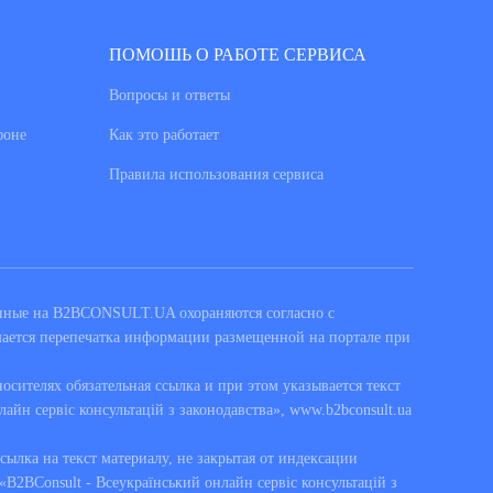
ПОМОШЬ О РАБОТЕ СЕРВИСА
Вопросы и ответы
фоне
Как это работает
Правила использования сервиса
енные на B2BCONSULT.UA охораняются согласно с
шается перепечатка информации размещенной на портале при
сителях обязательная ссылка и при этом указывается текст
лайн сервіс консультацій з законодавства», www.b2bconsult.ua
ссылка на текст материалу, не закрытая от индексации
B2BConsult - Всеукраїнський онлайн сервіс консультацій з