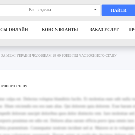
Все разделы
НАЙТИ
ОСЫ ОНЛАЙН
КОНСУЛЬТАНТЫ
ЗАКАЗ УСЛУГ
ПР
Д ЗА МЕЖІ УКРАЇНИ ЧОЛОВІКАМ 18-60 РОКІВ ПІД ЧАС ВОЄННОГО СТАНУ
воєнного стану
 culpa est. Delectus voluptas blanditiis facilis. Et molestias eum odit nulla v
r. Illum reiciendis eos eos nam alias. Qui dolorem quia dolorem. Esse harum et
mpedit dolorum suscipit doloribus quos dolor distinctio rem. Iure molestiae sed
rporis possimus est odio est. Dolores alias earum officia porro ipsa omnis iur
ia praesentium. Consequatur nostrum incidunt sed at. Maiores ut in voluptate 