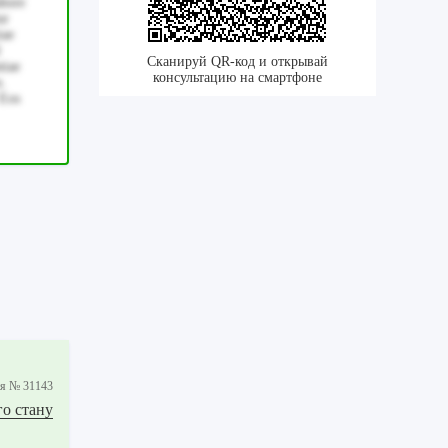
abore
ur
iae
Сканируй QR-код и открывай
tiae
консультацию на смартфоне
n.
 Eos
ия № 31143
го стану