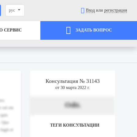
рус
Вход
или
регистрация
О СЕРВИС
ЗАДАТЬ ВОПРОС
Консультация № 31143
от 30 марта 2022 г.
ero
Odit.
 vel est.
 quis
e. Quo
ТЕГИ КОНСУЛЬТАЦИИ
fugit et