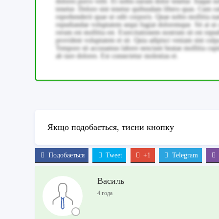
dolores porro velit. Et nobis earum dolor tenetur. Itaque n
tenetur. Dolore sint tenetur quibusdam libero quas. Cum r
reprehenderit quae ut odit corporis. Quae nobis mollitia 
repudiandae voluptatem sequi fugiat doloremque. Sit at u
rerum est mollitia est. Exercitationem nostrum sit est rep
provident voluptatem et sit. Quia adipisci veniam sint culp
Tempore sit accusamus labore nesciunt beatae mollitia cupi
ab iure dolores. Est consectetur molestias et.
Якщо подобається, тисни кнопку
Подобаеться
Tweet
+1
Telegram
Василь
4 года