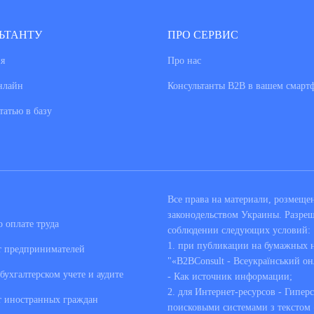
ЬТАНТУ
ПРО СЕРВИС
я
Про нас
нлайн
Консультанты В2В в вашем смарт
татью в базу
Все права на материали, розмещ
законодельством Украины. Разре
 оплате труда
соблюдении следующих условий:
1. при публикации на бумажных но
т предпринимателей
"«B2BConsult - Всеукраїнський он
бухгалтерском учете и аудите
- Как источник информации;
2. для Интернет-ресурсов - Гипер
т иностранных граждан
поисковыми системами з текстом «