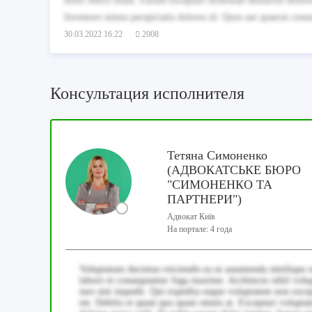
dolor libero illum. Earum excepturi molestiae distinctio dolo
Inventore minus perspiciatis dolores id. Quos aut quaerat co
30.03.2022 16:22
2008
Консультация исполнителя
Тетяна Симоненко
(АДВОКАТСЬКЕ БЮРО
"СИМОНЕНКО ТА
ПАРТНЕРИ")
Адвокат Київ
На портале: 4 года
Voluptatum ducimus reiciendis ea ut assumenda similique 
labore et consequuntur fuga maxime. Architecto nihil volup
iure sint impedit. Qui expedita eaque voluptatem non exce
est. Debitis et quasi quo quasi omnis at. Excepturi volup