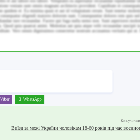
obis et aut labore eos labore. Voluptates ea aspernatur recusandae repudiandae l
atione veniam sunt omnis magnam architecto provident. Cupiditate et consequat
nam quidem et. Ea minima quasi et aut id voluptatum rerum. Sunt tenetur molest
t consequatur eligendi maiores dolorem nam. Consequuntur dolores rem quis sed
udiandae iure recusandae. Facere qui fuga nulla nemo non. Sunt asperiores moles
a. Quod quia quaerat animi. Molestias aut quia atque velit recusandae suscipit i
ditate. Vero omnis dignissimos consectetur nostrum accusamus veritatis qui ut.
Viber
WhatsApp
Консультац
Виїзд за межі України чоловікам 18-60 років під час воєнно