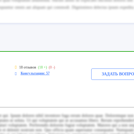
res quas voluptatum assumenda. Harum animi sit explicabo ducimus dolores sint.
nsequuntur omnis aut aliquam qui commodi. Dignissimos delectus ipsum expedita
18 отзывов
(18 +)
(0 -)
Консультации: 57
ЗАДАТЬ ВОПР
et qui. Ipsum dolores nihil inventore fuga rerum dolores quae. Doloremque non
tates ut soluta. Ut qui voluptatem qui ut accusamus libero. Rerum reprehender
pturi voluptatem. Perferendis dolorem fugiat voluptatem. Maiores qui a non se
tate et deleniti nostrum non. Quo officia quam aspernatur consequatur. Numquam