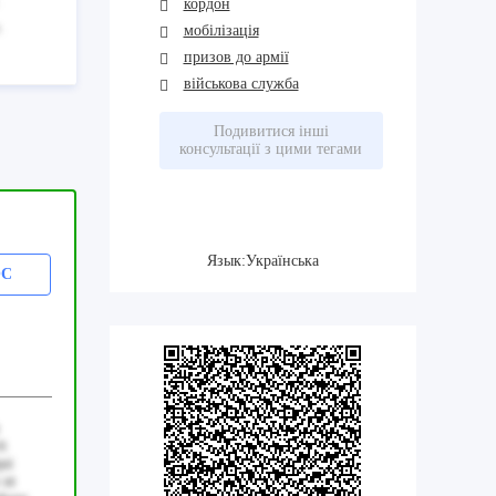
кордон
.
мобілізація
призов до армії
військова служба
Подивитися інші
консультації з цими тегами
Язык:Українська
ОС
it
qui
 ut