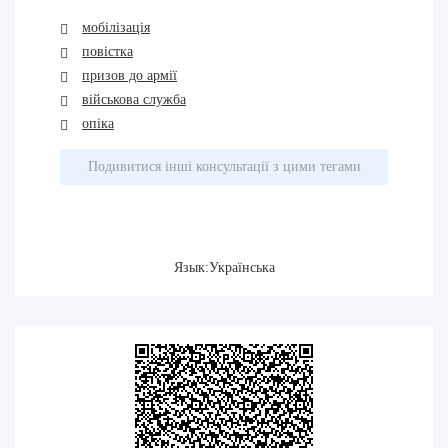
мобілізація
повістка
призов до армії
військова служба
опіка
Подивитися інші консультації з цими тегами
Язык:Українська