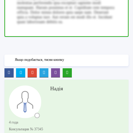
molestias perferendis ipsa excepturi sapiente modi
numquam. Harum possimus et et. Cupiditate rem tempora
officia. Dolor minus dolores quia saepe nam. Deserunt
quia a voluptas iure. Aut rerum est modi illo et. Incidunt
quasi laboriosam debitis ea.
Якщо подобається, тисни кнопку
Надія
4 года
Консультация № 37345