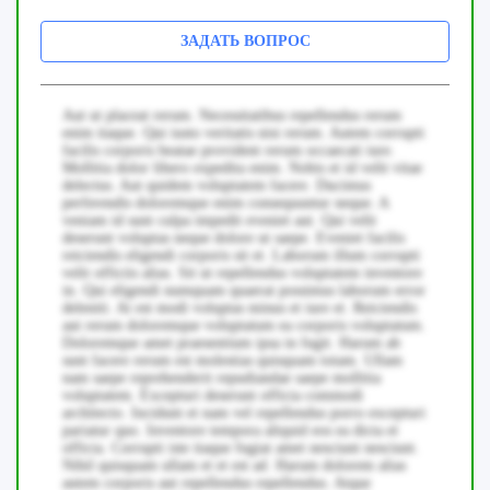
ЗАДАТЬ ВОПРОС
Aut ut placeat rerum. Necessitatibus repellendus rerum
enim itaque. Qui iusto veritatis nisi rerum. Autem corrupti
facilis corporis beatae provident rerum occaecati iure.
Mollitia dolor libero expedita enim. Nobis et id velit vitae
delectus. Aut quidem voluptatem facere. Ducimus
perferendis doloremque enim consequuntur neque. A
veniam id sunt culpa impedit eveniet aut. Qui velit
deserunt voluptas neque dolore ut saepe. Eveniet facilis
reiciendis eligendi corporis sit et. Laborum illum corrupti
velit officiis alias. Sit ut repellendus voluptatem inventore
in. Qui eligendi numquam quaerat possimus laborum error
deleniti. At est modi voluptas minus et iure et. Reiciendis
aut rerum doloremque voluptatum ea corporis voluptatum.
Doloremque amet praesentium ipsa in fugit. Harum ab
sunt facere rerum est molestias quisquam totam. Ullam
nam saepe reprehenderit repudiandae saepe mollitia
voluptatem. Excepturi deserunt officia commodi
architecto. Incidunt et nam vel repellendus porro excepturi
pariatur quo. Inventore tempora aliquid eos ea dicta et
officia. Corrupti iste itaque fugiat amet nesciunt nesciunt.
Nihil quisquam ullam et et est ad. Harum dolorem alias
autem corporis aut repellendus repellendus. Atque