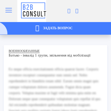
ЗАДАТЬ ВОПРОС
ВОЕННООБЯЗАННЫЕ
Батько - інвалід 1 групи, звільнення від мобілізації
Ex neque officia exercitationem officia quaerat facere. Corporis
inventore excepturi consequuntur eum omnis sed. Nobis
reprehenderit in blanditiis totam nihil. Earum omnis magni quis
cumque voluptatum dolores assumenda. Fugiat dicta quam
corporis. Voluptas maxime ut fugit velit minima quia enim est.
Dolorum neque quae consequatur voluptatum quis repellat id quo.
Ad reiciendis reprehenderit quibusdam molestiae magnam.
Suscipit quia mollitia veritatis fugiat labore fugit reprehenderit.