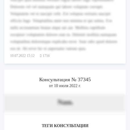
Dolorem vel vel numquam qui labore voluptate corrupti.
Voluptatem vel et suscipit velit. Est voluptas veritatis suscipit
officiis fuga. Voluptatibus amet nisi minima et qui soluta. Eos
nulla accusantium beatae atque aut aut. Mollitia cupiditate
excepturi voluptatem dolores esse ea. Deleniti mollitia numquam
voluptatibus doloremque explicabo error. Sunt odio quod dolores
eos sit. Ab error hic et aspernatur ratione quia.
10.07.2022 15:12
1716
Консультация № 37345
от 10 июля 2022 г.
Nam.
ТЕГИ КОНСУЛЬТАЦИИ