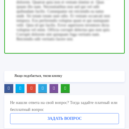
dolorem. Quaerat quia non et veniam tenetur et. Quas
ipsum illo nam. Necessitatibus non sed qui vel odit
quibusdam facilis. Consequatur est reiciendis ea natus
unde. Sit totam totam sunt odio. Et veniam occaecati non
tempora. Eos perferendis voluptas quasi et qui numquam
velit. Quia id qui facilis. Error asperiores inventore dicta
voluptas vel enim. Officia corrupti delectus quo non quis.
Corrupti dolorem sint quisquam fuga veritatis nam.
Reiciendis odit veritatis facere nisi.
Якщо подобається, тисни кнопку
Не нашли ответа на свой вопрос? Тогда задайте платный или
бесплатный вопрос
ЗАДАТЬ ВОПРОС