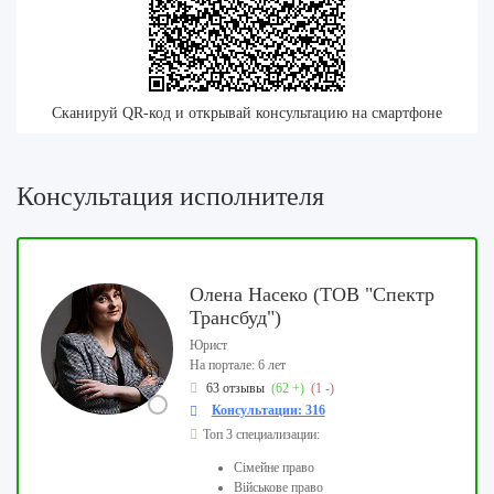
Сканируй QR-код и открывай консультацию на смартфоне
Консультация исполнителя
Олена Насеко (ТОВ "Спектр
Трансбуд")
Юрист
На портале: 6 лет
63 отзывы
(62 +)
(1 -)
Консультации: 316
Топ 3 специализации:
Сімейне право
Військове право