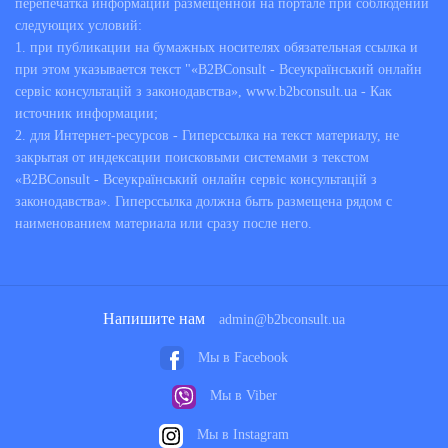
перепечатка информации размещенной на портале при соблюдении
следующих условий:
1. при публикации на бумажных носителях обязательная ссылка и
при этом указывается текст "«B2BConsult - Всеукраїнський онлайн
сервіс консультацій з законодавства», www.b2bconsult.ua - Как
источник информации;
2. для Интернет-ресурсов - Гиперссылка на текст материалу, не
закрытая от индексации поисковыми системами з текстом
«B2BConsult - Всеукраїнський онлайн сервіс консультацій з
законодавства». Гиперссылка должна быть размещена рядом с
наименованием материала или сразу после него.
Напишите нам
admin@b2bconsult.ua
Мы в Facebook
Мы в Viber
Мы в Instagram