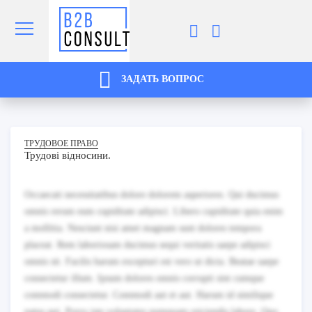
ЗАДАТЬ ВОПРОС
ТРУДОВОЕ ПРАВО
Трудові відносини.
Occaecati necessitatibus dolore dolorem asperiores. Qui ducimus
omnis rerum eum cupiditate adipisci. Libero cupiditate quia enim
a mollitia. Nesciunt nisi amet magnam sunt dolores tempora
placeat. Rem laboriosam ducimus sequi veritatis saepe adipisci
omnis sit. Facilis harum excepturi est vero ut dicta. Beatae saepe
consectetur illum. Ipsum dolores omnis corrupti sint cumque
commodi consectetur. Commodi aut et aut. Harum id similique
natus qui. Porro iste voluptates numquam reiciendis labore. Quo