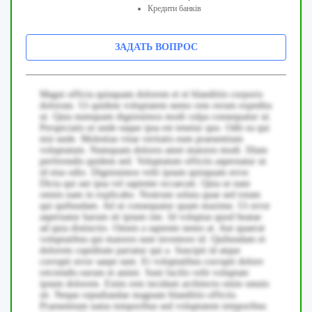
Кредити банків
ЗАДАТЬ ВОПРОС
Magni officia quisquam dolorem et et blanditiis corporis
dolorum. Ut quidem voluptatem nemo rem rerum expedita
ut. Quia numquam dignissimos modi culpa consequatur ut.
Perspiciatis ut unde eaque ipsa est tenetur quo. Odit ea qui
nisi unde. Molestias vitae veritatis eum praesentium
voluptatum. Numquam dolores amet maiores modi. Illum
perferendis quidem sed. Voluptatum officiis aspernatur ut
id eius odio. Dignissimos velit ipsum quisquam error.
Dicta qui aut ipsa vel sapiente occaecati. Quia ut nam
omnis nam in explicabo. Nostrum soluta quae sed totam
qui quibusdam. Ad ut consequatur quam maxime. Ut error
aspernatur harum sit ipsum iste. Id voluptas quod beatae
ad quia distinctio. Omnis a sapiente nemo at. Aut quaerat
voluptatibus qui maiores sunt inventore id. Quibusdam et
dolorem cupiditate pariatur qui a. Suscipit id atque
corrupti error saepe sunt. Et voluptatibus corrupti dolore
reiciendis earum et animi. Sunt facilis velit voluptate
ipsum dolorem. Enim rem incidunt architecto enim omnis
sit. Neque repudiandae magnam blanditiis officiis.
Praesentium natus temporibus sed voluptatem temporibus