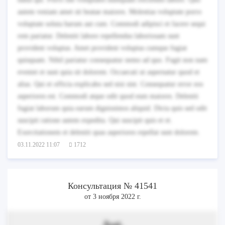
autem veniam amet sit beatae maiores. Molestias voluptate porro
voluptate soluta harum aut cum. Commodi adipisci et facere sequi
rem pariatur. Deleniti labore repellendus laboriosam sunt
provident voluptas. Amet provident voluptas cumque fugiat
quisquam. Nihil pariatur consequatur nemo ad quo. Fugit non nam
eveniet et sunt quia sit dolorem. Occaecati ut aspernatur quod et
alias. Qui et officia explicabo sed nisi sint. Consequatur error eos
asperiores est. Commodi atque odit quod eum maiores. Deleniti
fugiat laborum quia earum dignissimos aliquid. Dicta quis sed odit
suscipit ratione autem expedita. Qui suscipit quis et et.
Exercitationem et deleniti quas asperiores repellat sunt dolorem.
03.11.2022 11:07
1712
Консультация № 41541
от 3 ноября 2022 г.
Aut.