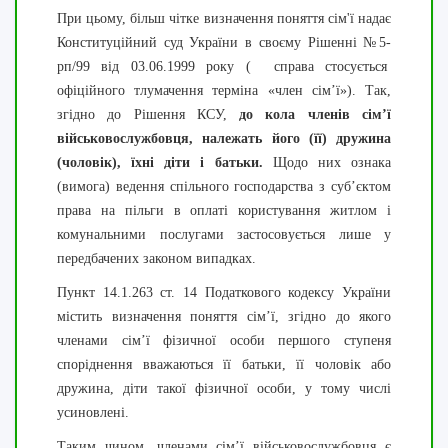
При цьому, більш чітке визначення поняття сім'ї надає
Конституційний суд України в своєму Рішенні №5-
рп/99 від 03.06.1999 року ( справа стосується
офіційного тлумачення терміна «член сім’ї»). Так,
згідно до Рішення КСУ,
до кола членів сім’ї
військовослужбовця, належать його (її)
дружина
(чоловік), їхні діти і батьки.
Щодо них ознака
(вимога) ведення спільного господарства з суб’єктом
права на пільги в оплаті користування житлом і
комунальними послугами застосовується лише у
передбачених законом випадках.
Пункт 14.1.263 ст. 14 Податкового кодексу України
містить визначення поняття сім’ї, згідно до якого
членами сім’ї фізичної особи першого ступеня
споріднення вважаються її батьки, її чоловік або
дружина, діти такої фізичної особи, у тому числі
усиновлені.
Таким чином, членами сім’ї військовослужбовця є