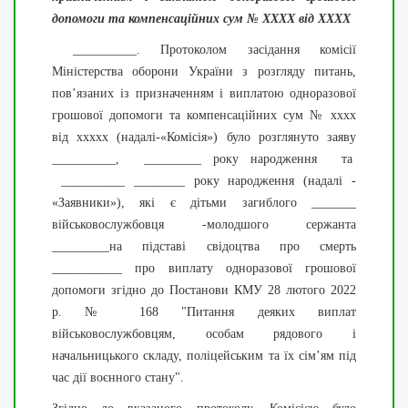
допомоги та компенсаційних сум № ХХХХ від ХХХХ
__________. Протоколом засідання комісії
Міністерства оборони України з розгляду питань,
пов’язаних із призначенням і виплатою одноразової
грошової допомоги та компенсаційних сум № хххх
від ххххх (надалі-«Комісія») було розглянуто заяву
__________, _________ року народження та
__________ ________ року народження (надалі -
«Заявники»), які є дітьми загиблого _______
військовослужбовця -молодшого сержанта
_________на підставі свідоцтва про смерть
___________ про виплату одноразової грошової
допомоги згідно до Постанови КМУ 28 лютого 2022
р. № 168 "Питання деяких виплат
військовослужбовцям, особам рядового і
начальницького складу, поліцейським та їх сім’ям під
час дії воєнного стану".