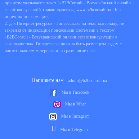
при этом указывается текст "«B2BConsult - Всеукраїнський онлайн
сервіс консультацій з законодавства», www.b2bconsult.ua - Как
источник информации;
2. для Интернет-ресурсов - Гиперссылка на текст материалу, не
закрытая от индексации поисковыми системами з текстом
«B2BConsult - Всеукраїнський онлайн сервіс консультацій з
законодавства». Гиперссылка должна быть размещена рядом с
наименованием материала или сразу после него.
Напишите нам
admin@b2bconsult.ua
Мы в Facebook
Мы в Viber
Мы в Instagram
Мы в Telegram