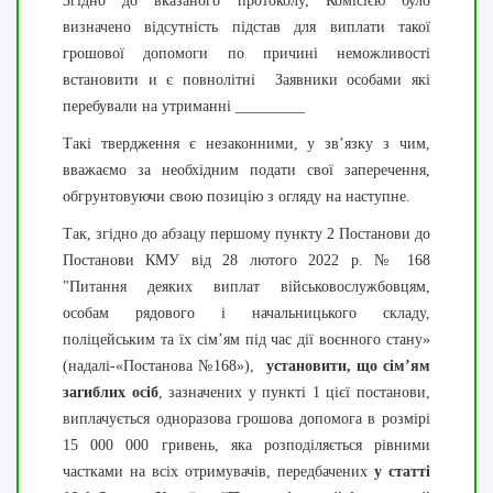
Згідно до вказаного протоколу, Комісією було
визначено відсутність підстав для виплати такої
грошової допомоги по причині неможливості
встановити и є повнолітні Заявники особами які
перебували на утриманні _________
Такі твердження є незаконними, у зв’язку з чим,
вважаємо за необхідним подати свої заперечення,
обгрунтовуючи свою позицію з огляду на наступне.
Так, згідно до абзацу першому пункту 2 Постанови до
Постанови КМУ від 28 лютого 2022 р. № 168
"Питання деяких виплат військовослужбовцям,
особам рядового і начальницького складу,
поліцейським та їх сім’ям під час дії воєнного стану»
(надалі-«Постанова №168»),
установити, що сім’ям
загиблих осіб
, зазначених у пункті 1 цієї постанови,
виплачується одноразова грошова допомога в розмірі
15 000 000 гривень, яка розподіляється рівними
частками на всіх отримувачів, передбачених
у статті