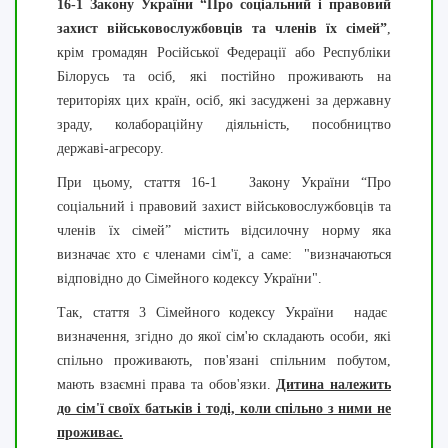
16-1 Закону України “Про соціальний і правовий
захист військовослужбовців та членів їх сімей”
,
крім громадян Російської Федерації або Республіки
Білорусь та осіб, які постійно проживають на
територіях цих країн, осіб, які засуджені за державну
зраду, колабораційну діяльність, пособництво
державі-агресору.
При цьому, стаття 16-1 Закону України “Про
соціальний і правовий захист військовослужбовців та
членів їх сімей” містить відсилочну норму яка
визначає хто є членами сім'ї, а саме: "визначаються
відповідно до Сімейного кодексу України".
Так, стаття 3 Сімейного кодексу України надає
визначення, згідно до якої сім'ю складають особи, які
спільно проживають, пов'язані спільним побутом,
мають взаємні права та обов'язки.
Дитина належить
до сім'ї своїх батьків і тоді, коли спільно з ними не
проживає.