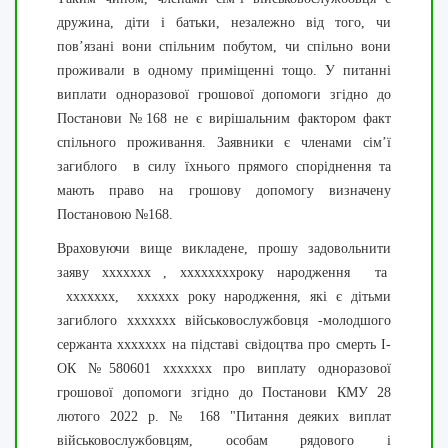
дружина, діти і батьки, незалежно від того, чи
пов’язані вони спільним побутом, чи спільно вони
проживали в одному приміщенні тощо. У питанні
виплати одноразової грошової допомоги згідно до
Постанови №168 не є вирішальним фактором факт
спільного проживання. Заявники є членами сім’ї
загиблого в силу їхнього прямого споріднення та
мають право на грошову допомогу визначену
Постановою №168.
Враховуючи вище викладене, прошу задовольнити
заяву ххххххх , ххххххххроку народження та
xxxxxxx, xxxxxx року народження, які є дітьми
загиблого ххххххх військовослужбовця -молодшого
сержанта ххххххх на підставі свідоцтва про смерть І-
ОК №580601 ххххххх про виплату одноразової
грошової допомоги згідно до Постанови КМУ 28
лютого 2022 р. № 168 "Питання деяких виплат
військовослужбовцям, особам рядового і