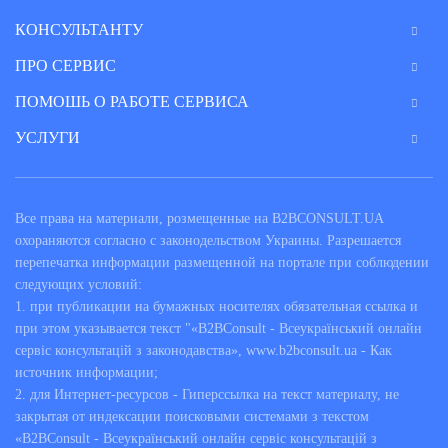
КОНСУЛЬТАНТУ
ПРО СЕРВИС
ПОМОШЬ О РАБОТЕ СЕРВИСА
УСЛУГИ
Все права на материали, розмещенные на B2BCONSULT.UA
охораняются согласно с законодельством Украины. Разрешается
перепечатка информации размещенной на портале при соблюдении
следующих условий:
1. при публикации на бумажных носителях обязательная ссылка и
при этом указывается текст "«B2BConsult - Всеукраїнський онлайн
сервіс консультацій з законодавства», www.b2bconsult.ua - Как
источник информации;
2. для Интернет-ресурсов - Гиперссылка на текст материалу, не
закрытая от индексации поисковыми системами з текстом
«B2BConsult - Всеукраїнський онлайн сервіс консультацій з