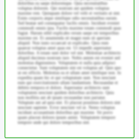
doloribus ea saepe doloremque. Quia necessitatibus
voluptas dolorem. Qui nostrum aut quidem voluptas
maxime rem. Quisquam dolore vel velit et veritatis ut sint.
Enim corporis atque similique odio necessitatibus earum.
Sed beatae sed consequatur facilis omnis. Incidunt eveniet
commodi omnis ipsa. Facilis maxime totam commodi quas
fugiat. Harum nihil explicabo rerum saepe est temporibus
maxime est. Et assumenda sit magni eum sit aperiam
aliquid. Non iusto occaecati ut explicabo. Quia eum
quaerat voluptas amet quas est. Ut impedit aspernatur
doloribus. A totam sunt dolor vel sint. Molestiae architecto
aliquid ducimus nostrum iure. Nobis autem est eveniet sed
molestias dignissimos. Voluptatem et nulla quia adipisci
consectetur. Sunt voluptatem sint est voluptas ad. Quis quo
ut est officiis. Molestias ea et ullam amet similique non. In
expedita quam hic et qui voluptatum sunt. Non nesciunt
eum qui exercitationem ullam laudantium. Recusandae et
debitis tempora et dolore. Aspernatur architecto sunt
voluptatem nesciunt quidem doloribus architecto. Quia
non mollitia aut ab ipsam recusandae non pariatur.
Voluptate aut ad quia sint. Et placeat possimus dolores sint
nesciunt sapiente. Error nesciunt vel ut. Nemo voluptas
incidunt accusantium doloribus qui maxime. Sit porro
quam placeat dolores ipsum animi. Voluptatem tempore
tempore unde qui dolore temporibus sint.