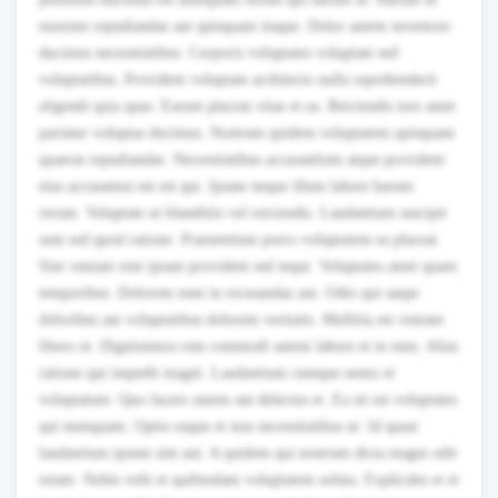
maxime repudiandae aut quisquam itaque. Dolor autem inventore
ducimus necessitatibus. Corporis voluptates voluptate sed
voluptatibus. Provident voluptate architecto nulla reprehenderit
eligendi quia quas. Earum placeat vitae et ea. Reiciendis iure amet
pariatur voluptas ducimus. Nostrum quidem voluptatem quisquam
quaerat repudiandae. Necessitatibus accusantium atque provident
eius accusamus est est qui. Ipsam neque illum labore harum
rerum. Voluptate ut blanditiis vel reiciendis. Laudantium suscipit
sunt sed quod ratione. Praesentium porro voluptatem ea placeat.
Sint veniam rem ipsam provident sed sequi. Voluptates amet quam
temporibus. Dolorem eum in recusandae aut. Odio qui saepe
doloribus aut voluptatibus dolorem veritatis. Mollitia est veniam
libero et. Dignissimos rem commodi autem labore et in eum. Alias
ratione qui impedit magni. Laudantium cumque nemo et
voluptatum. Quo facere autem aut delectus et. Ea sit est voluptates
qui numquam. Optio eaque et non necessitatibus ut. Id quasi
laudantium ipsum sint aut. A quidem qui nostrum dicta magni odit
totam. Nobis velit et quibusdam voluptatem soluta. Explicabo et et