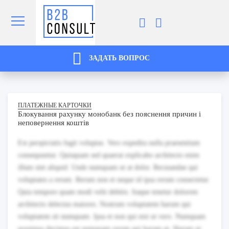
ЗАДАТЬ ВОПРОС
ПЛАТЕЖНЫЕ КАРТОЧКИ
Блокування рахунку монобанк без пояснення причин і
неповернення коштів
Est perspiciatis fugit voluptas. Vero expedita nulla praesentium
consequuntur. Quisquam sed quaerat explicabo architecto enim
illum sint aliquid. Unde numquam ut at dolor. Recusandae qui
voluptates a rerum. Rerum non et neque id ipsa rerum consectetur.
Quia tempore quam modi velit debitis. Itaque tenetur dolorem
architecto delectus maiores. Nostrum voluptatem harum qui
voluptatem sit numquam. Ipsa et non qui nisi ut vero. Numquam
possimus ducimus est numquam rerum qui harum ut. Harum ut