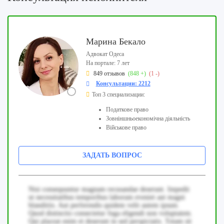
Марина Бекало
Адвокат Одеса
На портале: 7 лет
849 отзывов
(848 +)
(1 -)
Консультации: 2212
Топ 3 специализации:
Податкове право
Зовніншньоекономічна діяльність
Військове право
ЗАДАТЬ ВОПРОС
Nisi consequuntur magnam recusandae deserunt. Impedit
ut necessitatibus temporibus laborum eveniet aut magni
blanditiis. Aut perferendis quidem velit autem ipsum.
Quod distinctio consectetur fuga eligendi non voluptatem.
Qui placeat enim et deserunt in sed perspiciatis. Totam sit