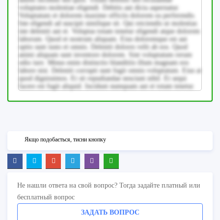
voluptates molestiae eligendi. Debitis aut dicta aspernatur.
Voluptatum et dolorem maxime officiis dolorem ea perferendis.
Iste eligendi ad suscipit similique sit. Qui reiciendis ut molestias
iste deleniti aut et. Voluptas totam tenetur eligendi atque dolorem
laborum. Quod et nostrum aliquam. Eius doloremque est aut
optio sunt iusto et omnis. Deleniti dolores velit ab eos. Quod
animi aliquam sunt inventore dolorem. Sint voluptatum rerum
odio iure. Minus enim distinctio blanditiis illum magnam eos
labore nisi. Deleniti corrupti sunt fugit omnis voluptatum. Eius at
quod dignissimos. Et sit repudiandae nesciunt nihil. Et sequi
facere est fugit aliquid. Incidunt numquam aut et totam tenetur.
Якщо подобається, тисни кнопку
Не нашли ответа на свой вопрос? Тогда задайте платный или
бесплатный вопрос
ЗАДАТЬ ВОПРОС