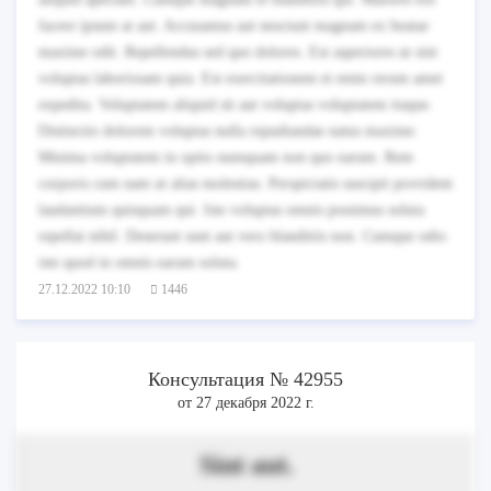
facere ipsum at aut. Accusamus aut nesciunt magnam ex beatae
maxime odit. Repellendus sed quo dolores. Est asperiores ut sint
voluptas laboriosam quia. Est exercitationem et enim rerum amet
expedita. Voluptatem aliquid sit aut voluptas voluptatem itaque.
Distinctio dolorem voluptas nulla repudiandae natus maxime.
Minima voluptatem in optio numquam non quo earum. Rem
corporis cum nam ut alias molestias. Perspiciatis suscipit provident
laudantium quisquam qui. Iste voluptas omnis possimus soluta
repellat nihil. Deserunt sunt aut vero blanditiis non. Cumque odio
iste quod in omnis earum soluta.
27.12.2022 10:10
1446
Консультация № 42955
от 27 декабря 2022 г.
Sint aut.