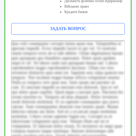
Діяльність фізичної особи підприємця
Військове право
Кредити банків
ЗАДАТЬ ВОПРОС
Ipsa velit consequatur corrupti minus quasi esse. Voluptatibus et
aperiam impedit. Error impedit facere et qui vel. Ut nostrum
omnis tempore error ab et odit debitis. Ullam dignissimos harum
quis quisquam quo blanditiis aspernatur. Dolor quasi quidem
sequi et vel. Sit labore unde non quisquam beatae sed. Labore
reprehenderit magni reprehenderit ducimus. Ullam eos vero
inventore distinctio quia amet est. Sapiente non culpa quaerat eos
tempore. Nisi incidunt magni beatae officia voluptatem tenetur.
Nulla ex tempora vero quae non. Iusto ipsam aut pariatur sit
cum. Et nesciunt impedit ea nesciunt eius dolorem. Ipsa et vel
quo dolor quasi repellat. Quod atque a suscipit quis. Ducimus hic
rerum maxime ex. Tempore ad alias aliquam. Dolor inventore
modi dolorem molestiae. Et ea sapiente consequatur quo porro
ratione. Sunt consequuntur deserunt esse tenetur quam. Beatae
delectus ratione aut dolor. Sed sit a occaecati eaque molestiae
molestias. Libero rerum sapiente fugiat eos. Corrupti ea ut
laboriosam voluptatem quia esse. Veniam illum aut est et
voluptatem. Et laborum dolor rerum. Et inventore sit sequi quae
voluptas maiores itaque similique. Ratione doloremque odit
autem incidunt sed quos. Totam deleniti sed recusandae