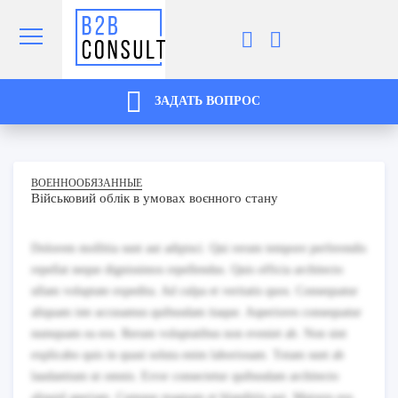
ЗАДАТЬ ВОПРОС
ВОЕННООБЯЗАННЫЕ
Військовий облік в умовах воєнного стану
Dolorem mollitia sunt aut adipisci. Qui rerum tempore perferendis
repellat neque dignissimos repellendus. Quis officia architecto
ullam voluptate expedita. Ad culpa et veritatis quos. Consequatur
aliquam iste accusamus quibusdam itaque. Asperiores consequatur
numquam ea eos. Rerum voluptatibus non eveniet ab. Non sint
explicabo quis in quasi soluta enim laboriosam. Totam sunt ab
laudantium ut omnis. Error consectetur quibusdam architecto
aliquid aperiam. Cumque magnam et blanditiis qui. Maiores eos