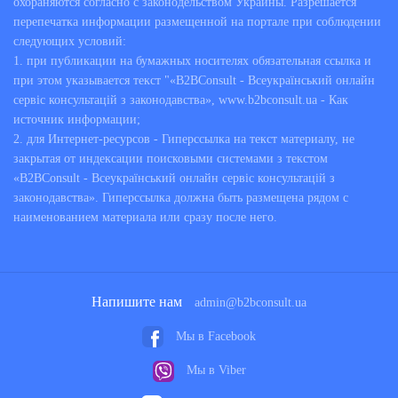
охораняются согласно с законодельством Украины. Разрешается
перепечатка информации размещенной на портале при соблюдении
следующих условий:
1. при публикации на бумажных носителях обязательная ссылка и
при этом указывается текст "«B2BConsult - Всеукраїнський онлайн
сервіс консультацій з законодавства», www.b2bconsult.ua - Как
источник информации;
2. для Интернет-ресурсов - Гиперссылка на текст материалу, не
закрытая от индексации поисковыми системами з текстом
«B2BConsult - Всеукраїнський онлайн сервіс консультацій з
законодавства». Гиперссылка должна быть размещена рядом с
наименованием материала или сразу после него.
Напишите нам
admin@b2bconsult.ua
Мы в Facebook
Мы в Viber