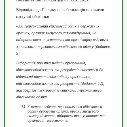
Постанова 1487 почала діяти з 05.01.2023.
Відповідно до Порядку на роботодавців покладено
наступні обов’язки:
«33. Персональний військовий облік в державних
органах, органах місцевого самоврядування, на
підприємствах, в установах та організаціях ведеться
за списками персонального військового обліку (додаток
5).
Інформація про чисельність призовників,
військовозобов’язаних та резервістів вноситься до
відомості оперативного обліку призовників,
військовозобов’язаних та резервістів (додаток 12),
яка зберігається разом із списками персонального
військового обліку.
З метою ведення персонального військового
обліку державні органи, органи місцевого
самоврядування, підприємства, установи та
організації здійснюють: