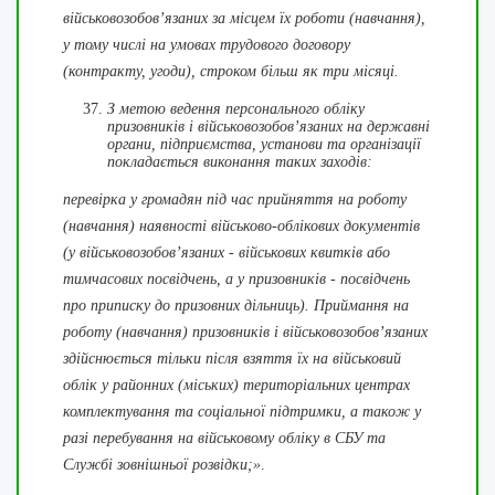
військовозобов’язаних за місцем їх роботи (навчання),
у тому числі на умовах трудового договору
(контракту, угоди), строком більш як три місяці.
З метою ведення персонального обліку
призовників і військовозобов’язаних на державні
органи, підприємства, установи та організації
покладається виконання таких заходів:
перевірка у громадян під час прийняття на роботу
(навчання) наявності військово-облікових документів
(у військовозобов’язаних - військових квитків або
тимчасових посвідчень, а у призовників - посвідчень
про приписку до призовних дільниць). Приймання на
роботу (навчання) призовників і військовозобов’язаних
здійснюється тільки після взяття їх на військовий
облік у районних (міських) територіальних центрах
комплектування та соціальної підтримки, а також у
разі перебування на військовому обліку в СБУ та
Службі зовнішньої розвідки;»
.