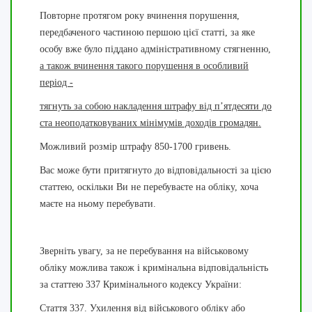
Повторне протягом року вчинення порушення,
передбаченого частиною першою цієї статті, за яке
особу вже було піддано адміністративному стягненню,
а також вчинення такого порушення в особливий
період -
тягнуть за собою накладення штрафу від п’ятдесяти до
ста неоподатковуваних мінімумів доходів громадян.
Можливий розмір штрафу 850-1700 гривень.
Вас може бути притягнуто до відповідальності за цією
статтею, оскільки Ви не перебуваєте на обліку, хоча
маєте на ньому перебувати.
Зверніть увагу, за не перебування на військовому
обліку можлива також і кримінальна відповідальність
за статтею 337 Кримінального кодексу України:
Стаття 337. Ухилення від військового обліку або