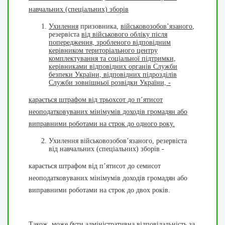
навчальних (спеціальних) зборів
Ухилення
призовника,
військовозобов’язаного
,
резервіста
від військового обліку після
попередження, зробленого відповідним
керівником територіального центру
комплектування та соціальної підтримки,
керівниками відповідних органів Служби
безпеки України, відповідних підрозділів
Служби зовнішньої розвідки України, -
карається штрафом від трьохсот до п’ятисот
неоподатковуваних мінімумів доходів громадян або
виправними роботами на строк до одного року.
Ухилення військовозобов’язаного, резервіста
від навчальних (спеціальних) зборів -
карається штрафом від п’ятисот до семисот
неоподатковуваних мінімумів доходів громадян або
виправними роботами на строк до двох років.
Також, може бути адміністративна відповідальність за