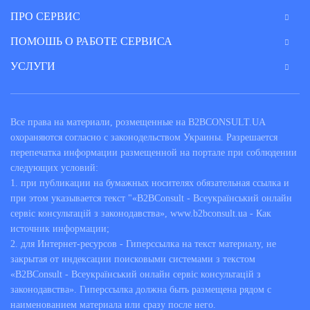
ПРО СЕРВИС
ПОМОШЬ О РАБОТЕ СЕРВИСА
УСЛУГИ
Все права на материали, розмещенные на B2BCONSULT.UA
охораняются согласно с законодельством Украины. Разрешается
перепечатка информации размещенной на портале при соблюдении
следующих условий:
1. при публикации на бумажных носителях обязательная ссылка и
при этом указывается текст "«B2BConsult - Всеукраїнський онлайн
сервіс консультацій з законодавства», www.b2bconsult.ua - Как
источник информации;
2. для Интернет-ресурсов - Гиперссылка на текст материалу, не
закрытая от индексации поисковыми системами з текстом
«B2BConsult - Всеукраїнський онлайн сервіс консультацій з
законодавства». Гиперссылка должна быть размещена рядом с
наименованием материала или сразу после него.