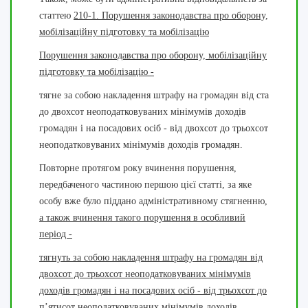
статтею
210-1. Порушення законодавства про оборону,
мобілізаційну підготовку та мобілізацію
Порушення законодавства про оборону, мобілізаційну
підготовку та мобілізацію -
тягне за собою накладення штрафу на громадян від ста
до двохсот неоподатковуваних мінімумів доходів
громадян і на посадових осіб - від двохсот до трьохсот
неоподатковуваних мінімумів доходів громадян.
Повторне протягом року вчинення порушення,
передбаченого частиною першою цієї статті, за яке
особу вже було піддано адміністративному стягненню,
а також вчинення такого порушення в особливий
період -
тягнуть за собою накладення штрафу на громадян від
двохсот до трьохсот неоподатковуваних мінімумів
доходів громадян і на посадових осіб - від трьохсот до
п’ятисот неоподатковуваних мінімумів доходів