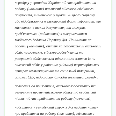
перевірку у громадян України під час прийняття на
роботу (навчання) наявності військово-облікового
документа, визначеного у пункті 20 цього Порядку,
або відображення в електронній формі інформації, що
міститься в таких документах, які можуть
пред’являтися (надаватися) з використанням
мобільного додатка Порталу Дія. Приймання на
роботу (навчання), взяття на персональний військовий
облік призовників, військовозобов’язаних та
резервістів здійснюється тільки після взяття їх на
військовий облік у районних (міських) територіальних
центрах комплектування та соціальної підтримки,
органах СБУ, підрозділах Служби зовнішньої розвідки;
доведення до призовників, військовозобов’язаних та
резервістів правил військового обліку під особистий
підпис під час прийняття на роботу (навчання);
надсилання у семиденний строк з дня видання наказу
про прийняття на роботу (навчання), звільнення з