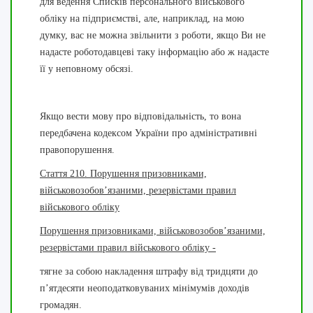
для ведення Списків персонального військового
обліку на підприємстві, але, наприклад, на мою
думку, вас не можна звільнити з роботи, якщо Ви не
надасте роботодавцеві таку інформацію або ж надасте
її у неповному обсязі.
Якщо вести мову про відповідальність, то вона
передбачена кодексом України про адміністративні
правопорушення.
Стаття 210. Порушення призовниками,
військовозобов’язаними, резервістами правил
військового обліку
Порушення призовниками, військовозобов’язаними,
резервістами правил військового обліку -
тягне за собою накладення штрафу від тридцяти до
п’ятдесяти неоподатковуваних мінімумів доходів
громадян.