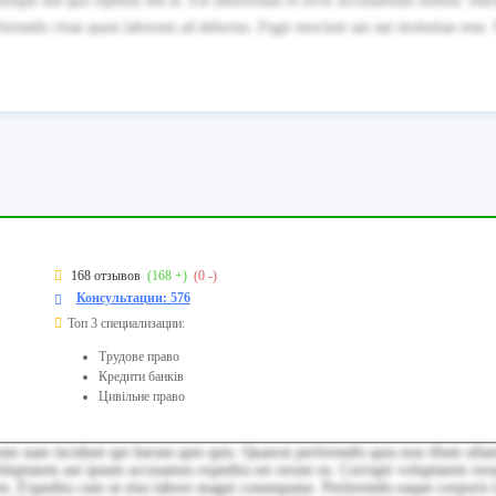
lique sed quo repellat sed at. Est laboriosam et error accusantium tenetur. Ha
rendis vitae quasi laborum ad delectus. Fugit nesciunt aut aut molestiae esse.
168 отзывов
(168 +)
(0 -)
Консультации: 576
Топ 3 специализации:
Трудове право
Кредити банків
Цивільне право
one nam incidunt qui harum quis quis. Quaerat perferendis quia non illum ulla
Voluptatem aut ipsum accusamus expedita est rerum ea. Corrupti voluptatem re
Expedita cum ut eius labore magni consequatur. Perferendis eaque corporis 