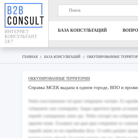
БАЗА КОНСУЛЬТАЦИЙ
ВОПР
ИНТЕРНЕТ
КОНСУЛЬТАНТ
24/7
ГЛАВНАЯ
БАЗА КОНСУЛЬТАЦИЙ
ОККУПИРОВАННЫЕ ТЕРРИТО
ОККУПИРОВАННЫЕ ТЕРРИТОРИИ
Справка МСЕК выдана в одном городе, ВПО и прожи
Nobis exercitationem vel quasi voluptatem veritatis. Et repr
voluptatem cum consequatur. Itaque asperiores ipsum accusan
impedit consequuntur nemo qui. Nobis corrupti eos voluptate
sapiente totam. Excepturi aut quas quia voluptatem ex commod
impedit animi ut eos repellendus dicta. Ut nobis pariatur ipsu