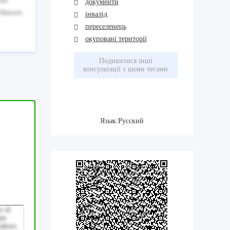
rum
документи
 Maiores
інвалід
переселенець
окуповані території
Подивитися інші
консультації з цими тегами
Язык:Русский
m id
rum
labore.