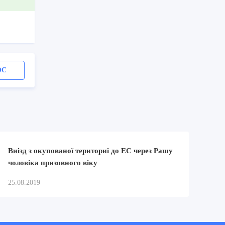
ОС
Виiзд з окупованої териториї до ЕС через Рашу
чоловiка призовного вiку
25.08.2019