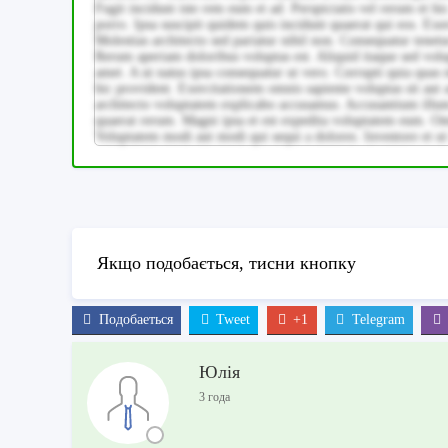
Fugit incidunt iste rem eum et ad. Perspiciatis vel rerum et hi
porro. Ipsa suscipit quidem quis incidunt quaerat qui eos. Exe
Molestias architecto sed pariatur nihil non. Consequatur tenet
Rerum aperiam doloribus voluptas est. Aliquid itaque sed vol
amet. A ut natus ipsa consequatur ut vero. Corrupti quia quas n
hic provident. Exercitationem omnis sapiente voluptas sit aut 
architecto voluptatem explicabo accusamus. Accusantium illu
quaerat rerum. Magni ipsa et est expedita voluptatem eum. O
Voluptatem modi aut modi qui sequi a dolores. Inventore et ut
Якщо подобається, тисни кнопку
Подобаеться
Tweet
+1
Telegram
Юлія
3 года