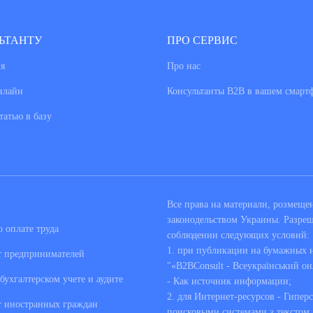
ЬТАНТУ
ПРО СЕРВИС
я
Про нас
нлайн
Консультанты В2В в вашем смарт
татью в базу
Все права на материали, розмещ
законодельством Украины. Разре
 оплате труда
соблюдении следующих условий:
1. при публикации на бумажных но
т предпринимателей
"«B2BConsult - Всеукраїнський он
бухгалтерском учете и аудите
- Как источник информации;
2. для Интернет-ресурсов - Гипер
т иностранных граждан
поисковыми системами з текстом «