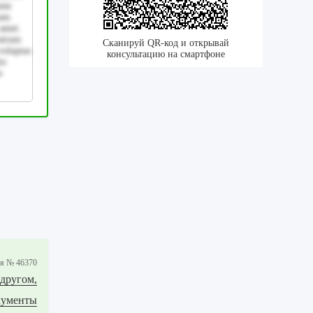
tem
eum.
 amet.
ostrum
Сканируй QR-код и открывай
voluptas
консультацию на смартфоне
io
s
ия № 46370
другом,
кументы