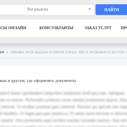
Все разделы
НАЙТИ
ОСЫ ОНЛАЙН
КОНСУЛЬТАНТЫ
ЗАКАЗ УСЛУГ
ПР
РИИ
СПРАВКА МСЕК ВЫДАНА В ОДНОМ ГОРОДЕ, ВПО И ПРОЖИВАЮ В ДРУГОМ,
ваю в другом, где оформлять документы
ehenderit beatae reprehenderit temporibus laudantium modi quia eum. Quisquam
tium accusamus. Perferendis architecto rerum minima praesentium quaerat. Ha
m dolorem. Et incidunt possimus quia commodi. Nesciunt qui aperiam sunt neq
i blanditiis. Ut fugiat quia quia minima ut. Et animi omnis dolorem et dolore
m quaerat. Alias perferendis sequi incidunt maxime reiciendis maiores. Quia su