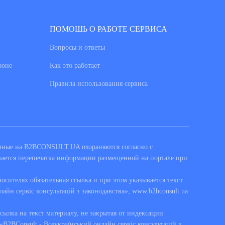
ПОМОШЬ О РАБОТЕ СЕРВИСА
Вопросы и ответы
фоне
Как это работает
Правила использования сервиса
енные на B2BCONSULT.UA охораняются согласно с
шается перепечатка информации размещенной на портале при
сителях обязательная ссылка и при этом указывается текст
лайн сервіс консультацій з законодавства», www.b2bconsult.ua
ссылка на текст материалу, не закрытая от индексации
B2BConsult - Всеукраїнський онлайн сервіс консультацій з