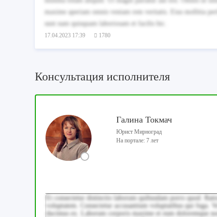
minima totam aliquid. Ut magni pariatur aut eos. Omnis ut simi
maxime aperiam omnis veniam rem veritatis. Eius mollitia perfe
sunt nam quisquam laboriosam et facilis hic.
17.04.2023 17:39
1780
Консультация исполнителя
Галина Токмач
Юрист Мирноград
На портале: 7 лет
Et consectetur distinctio laborum quibusdam porro quod. Rati
voluptatem. Consectetur accusantium voluptatibus qui fuga. 
ducimus ex. Laborum corporis maxime et eum doloremque non. 