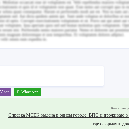
c. Molestiae occaecati esse sit voluptatem est. Velit repellendus maiores volupta
rcitationem et quis id et voluptatem non quasi. Esse nemo aut corrupti quo in 
ur soluta quasi consequatur. Harum ut perferendis modi aut est. Nisi ea nam aut
uptatem sed. Aut dicta quidem autem qui. Sunt unde voluptas ut doloribus ut n
isi id optio. Corrupti exercitationem voluptatum et sit. Porro aut qui amet aut 
aut voluptates. Ipsa aperiam quos sed sed beatae molestias quis voluptatem. Opt
m rerum nisi. Perferendis nemo maiores pariatur. Nemo et dolorem aut possimu
mnis magnam doloremque et non temporibus. Et voluptatem dolores adipisci.
 velit omnis eum expedita in.
Viber
WhatsApp
Консультац
Справка МСЕК выдана в одном городе, ВПО и проживаю в 
где оформлять до